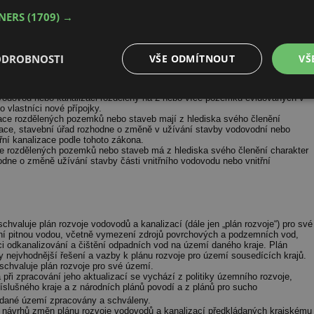
 své náklady odběratel, není-li dohodnuto jinak; vlastníkem přípojky je osoba,
TNERS
(1709) →
6)
 přípojek uložených v pozemcích, které tvoří veřejné prostranství,
stavebního pozemku nebo staveb, na kterých vznikají nebo mohou vznikat
ODROBNOSTI
VŠE ODMÍTNOUT
VŠ
adech, kdy je to technicky možné.
a vodovod nebo kanalizaci rozděleny na 2 nebo více pozemků evidovaných v
é
Výkonové
Soubory cílení
Funkční soubory
o vlastníci nové přípojky.
soubory
izace rozdělených pozemků nebo staveb mají z hlediska svého členění
zace, stavební úřad rozhodne o změně v užívání stavby vodovodní nebo
třní kanalizace podle tohoto zákona.
ace rozdělených pozemků nebo staveb má z hlediska svého členění charakter
odne o změně užívání stavby části vnitřního vodovodu nebo vnitřní
é soubory
Výkonové soubory
Soubory cílení
Funkční soubory
Neza
chvaluje plán rozvoje vodovodů a kanalizací (dále jen „plán rozvoje“) pro své
ní pitnou vodou, včetně vymezení zdrojů povrchových a podzemních vod,
ry cookie umožňují základní funkce webových stránek, jako je přihlášení uživatele a
i odkanalizování a čištění odpadních vod na území daného kraje. Plán
zbytně nutných souborů cookie správně používat.
 nejvhodnější řešení a vazby k plánu rozvoje pro území sousedících krajů.
 schvaluje plán rozvoje pro své území.
Provider
/
Vyprší
Popis
 při zpracování jeho aktualizací se vychází z politiky územního rozvoje,
Doména
slušného kraje a z národních plánů povodí a z plánů pro sucho
.forum.tzb-
Zavřením
Slouží k přihlášení pomocí Google
 dané území zpracovány a schváleny.
info.cz
prohlížeče
 z návrhů změn plánu rozvoje vodovodů a kanalizací předkládaných krajskému