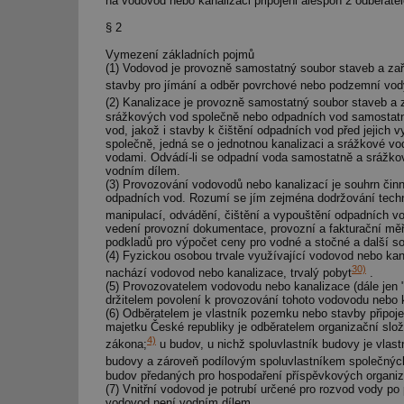
na vodovod nebo kanalizaci připojeni alespoň 2 odběratel
§ 2
Vymezení základních pojmů
(1) Vodovod je provozně samostatný soubor staveb a zaří
stavby pro jímání a odběr povrchové nebo podzemní vody
(2) Kanalizace je provozně samostatný soubor staveb a z
srážkových vod společně nebo odpadních vod samostatně
vod, jakož i stavby k čištění odpadních vod před jejich
společně, jedná se o jednotnou kanalizaci a srážkové vo
vodami. Odvádí-li se odpadní voda samostatně a srážkov
vodním dílem.
(3) Provozování vodovodů nebo kanalizací je souhrn činn
odpadních vod. Rozumí se jím zejména dodržování techno
manipulací, odvádění, čištění a vypouštění odpadních v
vedení provozní dokumentace, provozní a fakturační měř
podkladů pro výpočet ceny pro vodné a stočné a další souv
(4) Fyzickou osobou trvale využívající vodovod nebo kana
30)
nachází vodovod nebo kanalizace, trvalý pobyt
.
(5) Provozovatelem vodovodu nebo kanalizace (dále jen "
držitelem povolení k provozování tohoto vodovodu nebo
(6) Odběratelem je vlastník pozemku nebo stavby připoje
majetku České republiky je odběratelem organizační slož
4)
zákona;
u budov, u nichž spoluvlastník budovy je vlas
budovy a zároveň podílovým spoluvlastníkem společných
budov předaných pro hospodaření příspěvkových organiz
(7) Vnitřní vodovod je potrubí určené pro rozvod vody p
vodovod není vodním dílem.