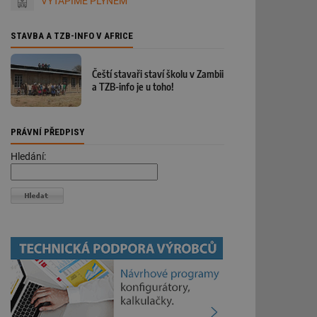
VYTÁPÍME PLYNEM
STAVBA A TZB-INFO V AFRICE
Čeští stavaři staví školu v Zambii
a TZB-info je u toho!
PRÁVNÍ PŘEDPISY
Hledání: