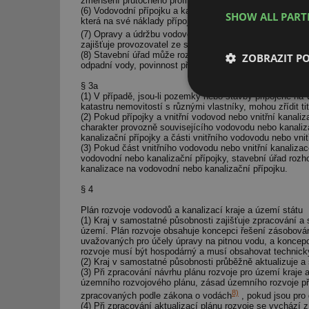
zmenšení průtočného profilu stoky, do které je zaústěna.
(6) Vodovodní přípojku a kanalizační přípojku pořizuje na
SHOW ALL PAR
která na své náklady přípojku pořídila.
(7) Opravy a údržbu vodovodních přípojek a kanalizačních
zajišťuje provozovatel ze svých provozních nákladů.
(8) Stavební úřad může rozhodnutím uložit vlastníkům 
ZOBRAZIT P
odpadní vody, povinnost připojit se na kanalizaci v příp
§ 3a
(1) V případě, jsou-li pozemky nebo stavby připojené n
Nezbytně nutn
katastru nemovitostí s různými vlastníky, mohou zřídit tit
soubory
(2) Pokud přípojky a vnitřní vodovod nebo vnitřní kanal
charakter provozně souvisejícího vodovodu nebo kanali
kanalizační přípojky a části vnitřního vodovodu nebo vni
(3) Pokud část vnitřního vodovodu nebo vnitřní kanaliz
vodovodní nebo kanalizační přípojky, stavební úřad rozh
kanalizace na vodovodní nebo kanalizační přípojku.
§ 4
Nezbytně nutn
Plán rozvoje vodovodů a kanalizací kraje a území státu
(1) Kraj v samostatné působnosti zajišťuje zpracování a s
území. Plán rozvoje obsahuje koncepci řešení zásobová
Nezbytně nutné soubo
uvažovaných pro účely úpravy na pitnou vodu, a koncepc
stránky nelze bez ne
rozvoje musí být hospodárný a musí obsahovat technicky
(2) Kraj v samostatné působnosti průběžně aktualizuje a
Název
(3) Při zpracování návrhu plánu rozvoje pro území kraje a
územního rozvojového plánu, zásad územního rozvoje pří
8)
g_state
zpracovaných podle zákona o vodách
, pokud jsou pro
(4) Při zpracování aktualizací plánu rozvoje se vychází