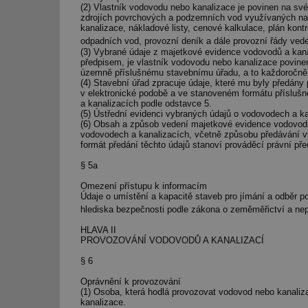
(2) Vlastník vodovodu nebo kanalizace je povinen na své
zdrojích povrchových a podzemních vod využívaných n
id
kanalizace, nákladové listy, cenové kalkulace, plán kontr
odpadních vod, provozní deník a dále provozní řády vede
(3) Vybrané údaje z majetkové evidence vodovodů a kana
_hjIncludedInSessi
předpisem, je vlastník vodovodu nebo kanalizace povine
územně příslušnému stavebnímu úřadu, a to každoročně v
(4) Stavební úřad zpracuje údaje, které mu byly předány
id
v elektronické podobě a ve stanoveném formátu přísluš
a kanalizacích podle odstavce 5.
(5) Ústřední evidenci vybraných údajů o vodovodech a k
id
(6) Obsah a způsob vedení majetkové evidence vodovodů 
vodovodech a kanalizacích, včetně způsobu předávání v
formát předání těchto údajů stanoví prováděcí právní pře
id
§ 5a
_hjIncludedInSessi
Omezení přístupu k informacím
Údaje o umístění a kapacitě staveb pro jímání a odběr 
hlediska bezpečnosti podle zákona o zeměměřictví a nep
_dc_gtm_UA-590170
HLAVA II
PROVOZOVÁNÍ VODOVODŮ A KANALIZACÍ
§ 6
id
Oprávnění k provozování
(1) Osoba, která hodlá provozovat vodovod nebo kanaliz
kanalizace.