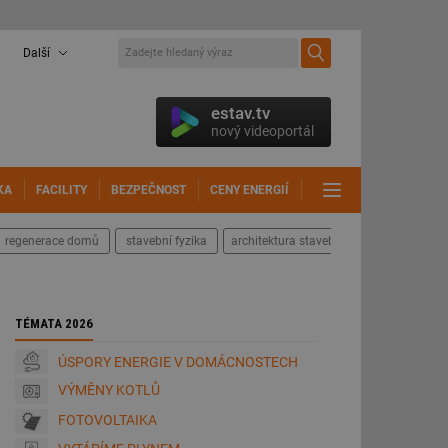
Další
estav.tv
nový videoportál
KA
FACILITY
BEZPEČNOST
CENY ENERGIÍ
DALŠÍ
regenerace domů
stavební fyzika
architektura staveb
TÉMATA 2026
ÚSPORY ENERGIE V DOMÁCNOSTECH
VÝMĚNY KOTLŮ
FOTOVOLTAIKA