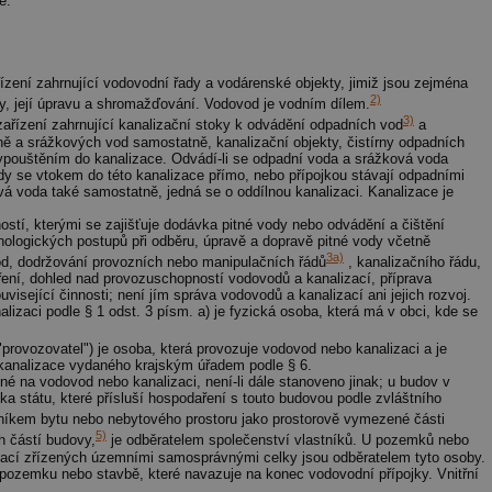
é.
zení zahrnující vodovodní řady a vodárenské objekty, jimiž jsou zejména
2)
, její úpravu a shromažďování. Vodovod je vodním dílem.
3)
ařízení zahrnující kanalizační stoky k odvádění odpadních vod
a
 a srážkových vod samostatně, kanalizační objekty, čistírny odpadních
 vypouštěním do kanalizace. Odvádí-li se odpadní voda a srážková voda
dy se vtokem do této kanalizace přímo, nebo přípojkou stávají odpadními
á voda také samostatně, jedná se o oddílnou kanalizaci. Kanalizace je
ostí, kterými se zajišťuje dodávka pitné vody nebo odvádění a čištění
logických postupů při odběru, úpravě a dopravě pitné vody včetně
3a)
od, dodržování provozních nebo manipulačních řádů
, kanalizačního řádu,
ení, dohled nad provozuschopností vodovodů a kanalizací, příprava
isející činnosti; není jím správa vodovodů a kanalizací ani jejich rozvoj.
lizaci podle § 1 odst. 3 písm. a) je fyzická osoba, která má v obci, kde se
provozovatel") je osoba, která provozuje vodovod nebo kanalizaci a je
 kanalizace vydaného krajským úřadem podle § 6.
né na vodovod nebo kanalizaci, není-li dále stanoveno jinak; u budov v
ka státu, které přísluší hospodaření s touto budovou podle zvláštního
tníkem bytu nebo nebytového prostoru jako prostorově vymezené části
5)
 částí budovy,
je odběratelem společenství vlastníků. U pozemků nebo
ací zřízených územními samosprávnými celky jsou odběratelem tyto osoby.
o pozemku nebo stavbě, které navazuje na konec vodovodní přípojky. Vnitřní