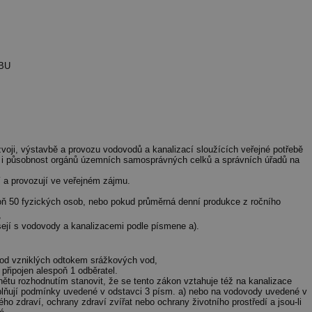
BU
ozvoji, výstavbě a provozu vodovodů a kanalizací sloužících veřejné potřebě
kož i působnost orgánů územních samosprávných celků a správních úřadů na
í a provozují ve veřejném zájmu.
poň 50 fyzických osob, nebo pokud průměrná denní produkce z ročního
,
sejí s vodovody a kanalizacemi podle písmene a).
vod vzniklých odtokem srážkových vod,
 připojen alespoň 1 odběratel.
ětu rozhodnutím stanovit, že se tento zákon vztahuje též na kanalizace
plňují podmínky uvedené v odstavci 3 písm. a) nebo na vodovody uvedené v
ého zdraví, ochrany zdraví zvířat nebo ochrany životního prostředí a jsou-li