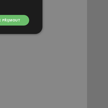
E PŘIJMOUT
Nezařazené
soubory
řazené soubory
 správa účtu. Webové