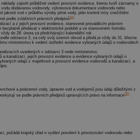
žádné identifikovatelné informace.
 náklady zajistit průběžné vedení provozní evidence, kterou tvoří záznamy o
a vodu dodávanou vodovody, výkresová dokumentace vodovodu nebo
forum.tzb-
1 rok
Tento soubor cookie se používá k vytváře
ol jakosti vod v průběhu výroby pitné vody, plán kontrol míry znečištění
info.cz
3a)
né podle zvláštních právních předpisů
lizací a z jejich provozní evidence, stanovené prováděcím právním
onSample
1 minuta
Tento soubor cookie je nastaven tak, aby
Hotjar Ltd
n bezplatně předávat v elektronické podobě a ve stanoveném formátu
59 sekund
o tom, zda je tento návštěvník zahrnut d
vetrani.tzb-
definovaného denním limitem relace va
ždy do 28. února za předcházející kalendářní rok.
info.cz
 podle odstavce 3, za celý svůj územní obvod a předá je vždy do 31. března
voda.tzb-
10 let
Tento soubor cookie se používá k vytváře
nému ministerstvu k vedení ústřední evidence vybraných údajů o vodovodech
info.cz
analizacích uvedených v odstavci 3 vede ministerstvo.
kalkulator.tzb-
1 rok
Tento soubor cookie se používá k vytváře
a kanalizací, jejich provozní evidence a evidence vybraných údajů o
info.cz
ybraných údajů z majetkové a provozní evidence vodovodů a kanalizací, a
dpis.
oze.tzb-info.cz
10 let
Tento soubor cookie se používá k vytváře
onSample
1 minuta
Tento soubor cookie je nastaven tak, aby
Hotjar Ltd
59 sekund
o tom, zda je tento návštěvník zahrnut d
oze.tzb-info.cz
definovaného denním limitem relace va
povrchové a podzemní vody, úpraven vod a vodojemů jsou údaji důležitými z
35)
oskytují se podle právních předpisů upravujících právo na informace
.
6-1
.tzb-info.cz
58 sekund
Tento soubor cookie je přidružen k web
Správce značek Google k načtení dalších 
stránku. Pokud je použit, lze jej považov
nutný, protože bez něj jiné skripty nemu
Konec názvu je jedinečné číslo, které je t
přidruženého účtu Google Analytics.
energetika.tzb-
10 let
Tento soubor cookie se používá k vytváře
info.cz
aci, požádá krajský úřad o vydání povolení k provozování vodovodu nebo