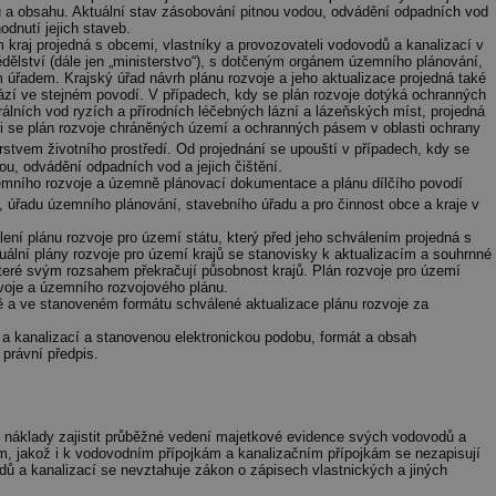
 a obsahu. Aktuální stav zásobování pitnou vodou, odvádění odpadních vod
.forum.tzb-
Zavřením
Slouží k přihlášení pomocí Google
odnutí jejich staveb.
info.cz
prohlížeče
ím kraj projedná s obcemi, vlastníky a provozovateli vodovodů a kanalizací v
dělství (dále jen „ministerstvo“), s dotčeným orgánem územního plánování,
konference.tzb-
1 rok
Tento soubor cookie se používá k vytváře
úřadem. Krajský úřad návrh plánu rozvoje a jeho aktualizace projedná také
info.cz
hází ve stejném povodí. V případech, kdy se plán rozvoje dotýká ochranných
rálních vod ryzích a přírodních léčebných lázní a lázeňských míst, projedná
InProgress
29 minut
Soubor cookie je nastaven tak, aby Hotj
Hotjar Ltd
á-li se plán rozvoje chráněných území a ochranných pásem v oblasti ochrany
59 sekund
začátek cesty uživatele pro celkový počet
.tzb-info.cz
erstvem životního prostředí. Od projednání se upouští v případech, kdy se
žádné identifikovatelné informace.
ou, odvádění odpadních vod a jejich čištění.
územního rozvoje a územně plánovací dokumentace a plánu dílčího povodí
vetrani.tzb-
10 let
Tento soubor cookie se používá k vytváře
info.cz
 úřadu územního plánování, stavebního úřadu a pro činnost obce a kraje v
onSample
1 minuta
Tento soubor cookie je nastaven tak, aby
Hotjar Ltd
álení plánu rozvoje pro území státu, který před jeho schválením projedná s
59 sekund
o tom, zda je tento návštěvník zahrnut d
elektro.tzb-
tuální plány rozvoje pro území krajů se stanovisky k aktualizacím a souhrnné
definovaného denním limitem relace va
info.cz
které svým rozsahem překračují působnost krajů. Plán rozvoje pro území
zvoje a územního rozvojového plánu.
2 měsíce 4
Tento soubor cookie se používá ke sledo
Airtable
bě a ve stanoveném formátu schválené aktualizace plánu rozvoje za
týdny
interakcí a výkonu v rámci vložených poh
.tzb-info.cz
usnadnění uživatelských preferencí a inte
a kanalizací a stanovenou elektronickou podobu, formát a obsah
názorech.
 právní předpis.
vytapeni.tzb-
10 let
Tento soubor cookie se používá k vytváře
info.cz
stavba.tzb-
10 let
Tento soubor cookie se používá k vytváře
é náklady zajistit průběžné vedení majetkové evidence svých vodovodů a
info.cz
m, jakož i k vodovodním přípojkám a kanalizačním přípojkám se nezapisují
29 minut
Soubor cookie je nastaven tak, aby Hotj
dů a kanalizací se nevztahuje zákon o zápisech vlastnických a jiných
Hotjar Ltd
59 sekund
začátek cesty uživatele pro celkový počet
.tzb-info.cz