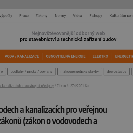
 výpočty
Práce
Zákony
Normy
Videa
E-shopy
Kalkulátor cen
Nejnavštěvovanější odborný web
pro stavebnictví a technická zařízení budov
VODA / KANALIZACE
OBNOVITELNÁ ENERGIE
ELEKTRO
ENERGETI
ře
podlahy / příčky / povrchy
nízkoenergetické stavby
dřevostavby
 kanalizacích a související předpisy
/ Zákon č. 274/2001 Sb.
odech a kanalizacích pro veřejnou
zákonů (zákon o vodovodech a