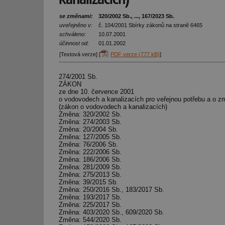
se změnami:
320/2002 Sb., ..., 167/2023 Sb.
uveřejněno v:
č. 104/2001 Sbírky zákonů na straně 6465
schváleno:
10.07.2001
účinnost od:
01.01.2002
[Textová verze] [
PDF verze (777 kB)
]
274/2001 Sb.
ZÁKON
ze dne 10. července 2001
o vodovodech a kanalizacích pro veřejnou potřebu a o 
(zákon o vodovodech a kanalizacích)
Změna: 320/2002 Sb.
Změna: 274/2003 Sb.
Změna: 20/2004 Sb.
Změna: 127/2005 Sb.
Změna: 76/2006 Sb.
Změna: 222/2006 Sb.
Změna: 186/2006 Sb.
Změna: 281/2009 Sb.
Změna: 275/2013 Sb.
Změna: 39/2015 Sb.
Změna: 250/2016 Sb., 183/2017 Sb.
Změna: 193/2017 Sb.
Změna: 225/2017 Sb.
Změna: 403/2020 Sb., 609/2020 Sb.
Změna: 544/2020 Sb.