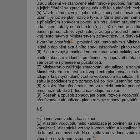
úřadu obcemi ve stanovené elektronické podobě, formátu
g_csrf_token
a jejich čištění se zpracuje na základě kolaudačních rozh
(5) Návrh plánu rozvoje i jeho aktualizaci před schválen
území, jehož se plán rozvoje týká, s Ministerstvem země
id
s příslušným správcem povodí a s příslušným stavebním 
s krajskými úřady ostatních krajů, jejichž území se nac
pásem přírodních léčivých zdrojů, zdrojů přírodních mine
_hjAbsoluteSession
kraj tento návrh s Ministerstvem zdravotnictví, a dotýk
9)
životního prostředí
, projedná kraj tento návrh s Minist
jedná o doplnění aktuálního stavu zásobování pitnou vod
(6) Plán rozvoje je podkladem pro zpracování politiky 
id
8)
podle zákona o vodách
pro činnost vodoprávního úřadu,
samostatné i přenesené působnosti.
_hjIncludedInSessi
(7) Ministerstvo zajišťuje zpracování, aktualizaci a schv
Ministerstvem pro místní rozvoj. Tento plán obsahuje ak
údaje z krajských plánů včetně vodovodů a kanalizací, 
státu je podkladem pro zpracování politiky územního ro
mv
(8) Krajský úřad předá ministerstvu v elektronické podo
předchozí rok do 31. ledna následujícího roku.
(9) Rozsah a způsob zpracování plánu rozvoje vodovodů 
předávaných aktualizací plánu rozvoje stanoví prováděcí
id
§ 5
Evidence vodovodů a kanalizací
id
(1) Vlastník vodovodu nebo kanalizace je povinen na sv
kanalizací. Vlastnické vztahy k vodovodům a kanalizací
_hjFirstSeen
do katastru nemovitostí. Na majetkovou evidenci vodovo
10)
věcných práv k nemovitostem.