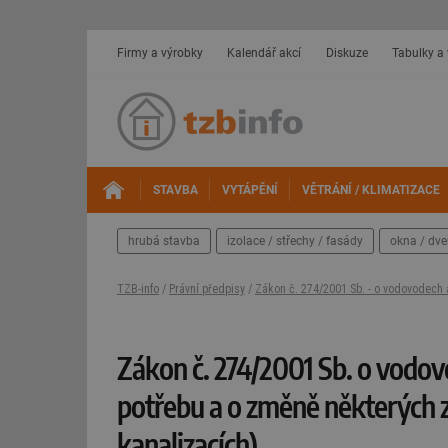
Firmy a výrobky
Kalendář akcí
Diskuze
Tabulky a
STAVBA
VYTÁPĚNÍ
VĚTRÁNÍ / KLIMATIZACE
hrubá stavba
izolace / střechy / fasády
okna / dve
TZB-info
/
Právní předpisy
/
Zákon č. 274/2001 Sb. - o vodovodech a
Zákon č. 274/2001 Sb. o vodov
potřebu a o změně některých 
kanalizacích)