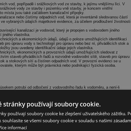
dních vod, popřípadě i srážkových vod ze stavby, k jejímu vnějšímu líci. V
 srážkové vody ze stavby i pozemku vně stavby, je koncem vnitřní
to místa jsou také začátkem kanalizační přípojky.
alizace nebo čistírny odpadních vod, která je inventárně sledovanou částí
ve vybraných údajích majetkové evidence, za účelem prodloužení životnosti
visející kanalizací je vodovod, který je propojen s vodovodem jiného
í jiného vlastníka.
chnických a ekonomických údajů, údajů o poloze umožňujících identifikaci
eb pro úpravu vody s technologií pro úpravu nebo bez ní, přiváděcích stok a
ložky jsou uvedeny identifikační údaje jejich vlastníka.
chnických, ekonomických a provozních údajů umožňujících sledovat z
ictvím staveb přiváděcích řadů a rozvodné vodovodní sítě, staveb pro úpravu
tok a stokových sítí a čistíren odpadních vod. V provozní evidenci se u
ozovatele, kterým může být právnická nebo podnikající fyzická osoba.
 úsekem potrubí od odbočení z vodovodního řadu k vodoměru, a není-li
 nebo stavby. Odbočení s uzávěrem je součástí vodovodu. Vodovodní
u úsekem potrubí od vyústění vnitřní kanalizace stavby nebo odvodnění
 stránky používají soubory cookie.
ka není vodním dílem.
jky, popřípadě jejích částí zřízených přede dnem nabytí účinnosti tohoto
ky používají soubory cookie ke zlepšení uživatelského zážitku. 
dovod nebo kanalizaci, neprokáže-li se opak.
 vodovodní přípojka byla provedena a užívána tak, aby nemohlo dojít ke
 souhlasíte se všemi soubory cookie v souladu s našimi zásadam
y kanalizační přípojka byla provedena jako vodotěsná a tak, aby nedošlo ke
Více informací