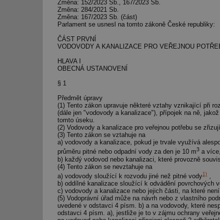
Změna: 152/2023 Sb., 167/2023 Sb.
Změna: 284/2021 Sb.
Změna: 167/2023 Sb. (část)
Parlament se usnesl na tomto zákoně České republiky:
ČÁST PRVNÍ
VODOVODY A KANALIZACE PRO VEŘEJNOU POTŘE
HLAVA I
OBECNÁ USTANOVENÍ
§ 1
Předmět úpravy
(1) Tento zákon upravuje některé vztahy vznikající při r
(dále jen "vodovody a kanalizace"), přípojek na ně, ja
tomto úseku.
(2) Vodovody a kanalizace pro veřejnou potřebu se zřizuj
(3) Tento zákon se vztahuje na
a) vodovody a kanalizace, pokud je trvale využívá ales
3
průměru pitné nebo odpadní vody za den je 10 m
a více
b) každý vodovod nebo kanalizaci, které provozně souvi
(4) Tento zákon se nevztahuje na
1)
a) vodovody sloužící k rozvodu jiné než pitné vody
,
b) oddílné kanalizace sloužící k odvádění povrchových 
c) vodovody a kanalizace nebo jejich části, na které není
(5) Vodoprávní úřad může na návrh nebo z vlastního podn
uvedené v odstavci 4 písm. b) a na vodovody, které nes
odstavci 4 písm. a), jestliže je to v zájmu ochrany veřejn