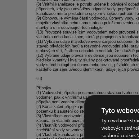
(8) Vnitřní kanalizace je potrubí určené k odvádění odpa
případech, kdy jsou odváděny odpadní vody, popřípadě i
kanalizace místo posledního spojení vnějších potrubí. Ta
(9) Obnovou je výměna části vodovodu, úpravny vody, kan
majetku vlastníka nebo samostatnou položkou uvedenou 
stavby a s ní související technologie.
(10) Provozně souvisejícím vodovodem nebo provozně sou
vlastníka nebo kanalizace, která je propojena s kanalizac
(11) Vybrané údaje majetkové evidence jsou souborem te
staveb přiváděcích řadů a rozvodné vodovodní sítě, stav
stokových sítí, čistíren odpadních vod tak, že u každé po
(12) Vybrané údaje provozní evidence jsou souborem te
hlediska kvantity i kvality služby poskytované prostředn
vody s technologií pro úpravu nebo bez ní, přiváděcích s
každého zařízení uvedou identifikační údaje jejich prov
§ 3
Přípojky
(1) Vodovodní přípojka je samostatnou stavbou tvořenou
vodoměr, pak k vnitřnímu uzávěru připojeného pozemku
přípojka není vodním dílem.
(2) Kanalizační přípojka je samostatnou stavbou tvořeno
Tyto webové
pozemku k zaústění do stokové sítě. Kanalizační přípoj
(3) Vlastníkem vodovodní přípojky nebo kanalizační přípo
Tyto webové strán
zákona, je vlastník pozemku nebo stavby připojené na vo
(4) Vlastník vodovodní přípojky je povinen zajistit, aby
webových stránek
znečištění vody ve vodovodu.
(5) Vlastník kanalizační přípojky je povinen zajistit, ab
souborů cookie.