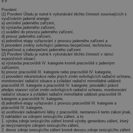
§ 9
po
vy
Povolení
se
(1) Povolení Úřadu je nutné k vykonávání těchto činností souvisejících s
id
kalkulator.tzb-
1 rok
Te
využíváním jaderné energie:
info.cz
co
a) umístění jaderného zařízení,
po
b) výstavba jaderného zařízení,
vy
c) uvádění do provozu jaderného zařízení,
se
d) provoz jaderného zařízení,
e) jednotlivé etapy vyřazování z provozu jaderného zařízení a
id
oze.tzb-info.cz
10 let
Te
f) provedení změny ovlivňující jadernou bezpečnost, technickou
co
bezpečnost a zabezpečení jaderného zařízení.
po
(2) Povolení Úřadu je nutné k vykonávání těchto činností v rámci
vy
expozičních situací:
se
a) výstavba pracoviště IV. kategorie kromě pracoviště s jaderným
zařízením,
_hjIncludedInSessionSample
1 minuta
Te
Hotjar Ltd
b) provoz pracoviště III. kategorie nebo pracoviště IV. kategorie,
59 sekund
co
oze.tzb-info.cz
c) provedení rekonstrukce nebo jiných změn ovlivňujících radiační ochranu,
na
monitorování radiační situace a zvládání radiační mimořádné události
ab
pracoviště III. kategorie a pracoviště IV. kategorie; prováděcí právní
Ho
zd
předpis stanoví výčet změn ovlivňujících radiační ochranu, monitorování
ná
radiační situace a zvládání radiační mimořádné události pracoviště III.
za
kategorie a pracoviště IV. kategorie,
vz
d) jednotlivé etapy vyřazování z provozu pracoviště III. kategorie a
de
pracoviště IV. kategorie,
de
e) uvolňování radioaktivní látky z pracoviště, nestanoví-li tento zákon jinak,
re
f) nakládání se zdrojem ionizujícího záření, a to
we
1. výroba zdroje ionizujícího záření kromě výroby generátoru záření, který
je nevýznamným zdrojem ionizujícího záření,
_dc_gtm_UA-5901706-1
.tzb-info.cz
58 sekund
Te
2. dovoz zdroje ionizujícího záření kromě dovozu zdroje ionizujícího záření
co