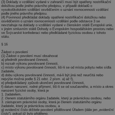
objemem
a zajistit, 
po
(3) Doklady o vzdělání vydané v zahraničí musí být opatřeny nostrifikační
provozu.
návštěvní
za
doložkou podle jiného právního předpisu, v případě dokladů o
několikrát
vysokoškolském vzdělání osvědčením o uznání rovnocennosti vzdělání
_gid
1 den
Tento soubor
Google
nezobrazil
a-title2
oze.tzb-info.cz
Zavřením
T
podle jiného právního předpisu.
cookie nastavuje
stejné rek
LLC
prohlížeče
co
(4) Povinnost předkládat doklady opatřené nostrifikační doložkou nebo
Google
.tzb-
po
osvědčením o uznání rovnocennosti vzdělání podle odstavce 3 se
Analytics.
tuuid
info.cz
.bidswitch.net
1 rok
Tento sou
sl
nevztahuje na doklady o vzdělání vydané v členském státě Evropské unie,
Ukládá a
cookie nas
už
v jiném smluvním státě Dohody o Evropském hospodářském prostoru nebo
aktualizuje
hlavně
pr
ve Švýcarské konfederaci nebo předkládané fyzickou osobou z tohoto
jedinečnou
bidswitch.
rá
hodnotu pro
státu.
aby byly
je
každou
reklamní 
zl
navštívenou
pro návšt
§ 16
zk
stránku a slouží
webu
p
k počítání a
relevantněj
Žádost o povolení
ob
sledování
(1) Žádost o povolení musí obsahovat
na
zobrazení
id
.m6r.eu
2 měsíce 4
Tento sou
už
a) předmět povolované činnosti,
stránek.
týdny
cookie se
in
b) rozsah výkonu povolované činnosti,
používá k c
c) místo výkonu povolované činnosti, liší-li se od místa pobytu nebo sídla
_ga
2 roky
Tento název
Google
analýze a
fsid
www.tzb-info.cz
3 hodiny
žadatele,
souboru cookie
LLC
optimaliza
d) dobu výkonu povolované činnosti, má-li být jiná než neurčitá nebo
je spojen s
.tzb-
reklamníc
ibbid
www.tzb-info.cz
Zavřením
T
nejvýše možná podle § 21 odst. 2 písm. a) až f),
Google
info.cz
kampaní v
prohlížeče
co
e) předpokládaný způsob ukončení povolované činnosti,
Universal
DoubleClic
po
f) datum narození, rodné příjmení, liší-li se od současného, a místo a okres
Analytics - což je
Google Ta
id
narození fyzické osoby, která je
významná
Suite
pr
aktualizace
1. žadatelem,
za
běžněji
2. členem statutárního orgánu žadatele, který je právnickou osobou, nebo
IDE
1 rok
Tento sou
Google LLC
o
používané
3. zástupcem právnické osoby, která je členem statutárního orgánu
cookie nas
.doubleclick.net
n
analytické
společnos
žadatele, který je právnickou osobou, a
w
služby Google.
Doubleclic
g) evidenční číslo držitele povolení přidělované Úřadem (dále jen „evidenční
st
Tento soubor
provádí
číslo“), pokud již bylo přiděleno.
U