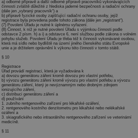
co
a) odborné přípravě a další odborné přípravě pracovníků vykonávajících
po
činnosti zvláště důležité z hlediska jaderné bezpečnosti a radiační ochrany
vy
(dále jen „vybraný pracovník“) a
se
b) přípravě fyzické osoby zajišťující radiační ochranu osoby, jejíž
registrace byla provedena podle tohoto zákona (dále jen „registrant“).
_hjIncludedInSessionSample
1 minuta
Te
Hotjar Ltd
(7) Povolení Úřadu je nutné k úplnému vyřazení.
59 sekund
co
www.tzb-
(8) Činnost, k níž je nutné povolení Úřadu s výjimkou činnosti podle
na
info.cz
odstavce 2 písm. h) a i) a odstavce 6, není službou podle zákona o volném
ab
pohybu služeb. Povolení Úřadu je třeba též k činnosti vykonávané osobou,
Ho
která má sídlo nebo bydliště na území jiného členského státu Evropské
zd
unie a je držitelem oprávnění k výkonu této činnosti v tomto státě.
ná
za
§ 10
vz
de
de
Registrace
re
Úřad provádí registraci, která je vyžadována k
we
a) dovozu generátoru záření kromě dovozu pro vlastní potřebu,
b) vývozu generátoru záření kromě vývozu pro vlastní potřebu a vývozu
id
mojefirma.tzb-
1 rok
Te
generátoru záření, který je nevýznamným nebo drobným zdrojem
info.cz
co
ionizujícího záření,
po
c) distribuci generátoru záření a
vy
d) používání
se
1. zubního rentgenového zařízení pro lékařské ozáření,
2. rentgenového kostního denzitometru pro lékařské nebo nelékařské
_hjIncludedInSessionSample
2 minuty
Te
Hotjar Ltd
ozáření a
co
forum.tzb-
3. skiagrafického nebo intraorálního rentgenového zařízení ve veterinární
na
info.cz
medicíně.
ab
Ho
§ 11
zd
ná