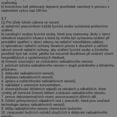
ozařovány,
k) kosmickou lodí pilotovaný dopravní prostředek navržený k provozu v
nadmořské výšce nad 100 km.
§ 3
(1) Pro účely tohoto zákona se rozumí
a) radiačním pracovníkem každá fyzická osoba vystavená profesnímu
ozáření,
b) zasahující osobou fyzická osoba, které jsou stanoveny úkoly v rámci
nehodové expoziční situace a která by mohla být vystavena ozáření při
provádění opatření v rámci odezvy na radiační mimořádnou událost,
c) optimalizací radiační ochrany iterativní proces k dosažení a udržení
takové úrovně radiační ochrany, aby ozáření fyzické osoby a životního
prostředí bylo tak nízké, jakého lze rozumně dosáhnout při uvážení všech
hospodářských a společenských hledisek,
d) činností související se získáváním radioaktivního nerostu
1. průzkum ložiska radioaktivního nerostu v etapě podrobného a těžebního
průzkumu,
2. dobývání radioaktivních nerostů,
3. přeprava radioaktivních nerostů,
4. úprava a zušlechťování radioaktivních nerostů,
5. nakládání s uranovým koncentrátem,
6. shromažďování těžebních odpadů na odvalech a odkalištích, které
vznikly při hornické činnosti během získávání radioaktivního nerostu,
7. provoz dekontaminačních stanic provozovaných důlních děl,
8. čištění průmyslových odpadních vod z pracovišť, která jsou součástí
technologie úpravy radioaktivních nerostů,
9. těžba radioaktivního nerostu chemickým loužením,
10. zpracování loužicích roztoků sloužících k dobývání radioaktivního
nerostu,