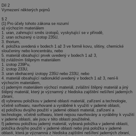
Díl 2
Vymezení některých pojmů
§ 2
(1) Pro účely tohoto zákona se rozumí
a) výchozím materiálem
1. uran, zahrnující směs izotopů, vyskytující se v přírodě,
2. uran ochuzený o izotop 235U,
3. thorium,
4. položka uvedená v bodech 1 až 3 ve formě kovu, slitiny, chemické
sloučeniny nebo koncentrátu, nebo
5. materiál obsahující prvek uvedený v bodech 1 až 3,
b) zvláštním štěpným materiálem
1. izotop 239Pu,
2. izotop 233U,
3. uran obohacený izotopy 235U nebo 233U, nebo
4. materiál obsahující radionuklid uvedený v bodech 1 až 3, není-li
výchozím materiálem,
c) jaderným materiálem výchozí materiál, zvláštní štěpný materiál a jiný
štěpný materiál, který je významný z hlediska zajištění nešíření jaderných
zbraní,
d) vybranou položkou v jaderné oblasti materiál, zařízení a technologie,
včetně softwaru, navrhované a vyráběné k využití v jaderné oblasti,
e) položkou dvojího použití v jaderné oblasti materiál, zařízení a
technologie, včetně softwaru, které nejsou navrhovány a vyráběny k využití
v jaderné oblasti, ale jsou v této oblasti použitelné,
f) jadernou položkou jaderný materiál, vybraná položka v jaderné oblasti,
položka dvojího použití v jaderné oblasti nebo jiná položka v jaderné
oblasti, která je významná z hlediska zajištění nešíření jaderných zbraní,