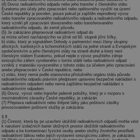
(4) Dovoz radioaktivního odpadu nebo jeho transfer z členského státu
mv
2 měsíce 4
Te
Airtable
Euratomu pro účely jeho zpracování nebo opětovného využití na území
týdny
co
.tzb-info.cz
České republiky je povolen, pouze pokud je zajištěn neprodlený vývoz
po
nebo transfer zpracovaného radioaktivního odpadu a radioaktivního odpadu,
sl
který vznikl při zpracování dovezeného nebo transferovaného
už
radioaktivního odpadu, do země původu.
int
(5) Je zakázáno přepravovat radioaktivní odpad do
vý
a) místa určení nacházejícího se jižně od 60. stupně jižní šířky,
vl
b) státu, který je signatářem Dohody o partnerství mezi členy skupiny
po
afrických, karibských a tichomořských států na jedné straně a Evropským
Air
společenstvím a jeho členskými státy na straně druhé a který není
us
členským státem Euratomu, pokud nejde o vývoz použitého zdroje
už
ionizujícího záření vyrobeného v tomto státě nebo radioaktivní odpad
pr
vzniklý z materiálu vyvezeného z tohoto státu za účelem jeho zpracování
int
tě
anebo přepracování v České republice, nebo
c) státu, který nemá podle stanoviska příslušného orgánu státu původu
id
vytapeni.tzb-
10 let
Te
radioaktivního odpadu právním předpisem upraveno bezpečné nakládání s
info.cz
co
radioaktivním odpadem nebo nemá zajištěno bezpečné nakládání s
po
radioaktivním odpadem.
vy
(6) Dovoz, vývoz nebo transfer jaderné položky, který je v rozporu s
se
mezinárodními závazky České republiky, je zakázán.
(7) Přeprava radioaktivní nebo štěpné látky jako poštovní zásilky
id
stavba.tzb-
10 let
Te
provozovatelem poštovní služby je zakázána.
info.cz
co
po
§ 8
vy
(1) Činnost, která by po uzavření úložiště radioaktivních odpadů mohla vést
se
k narušení izolačních bariér úložných prostor úložiště radioaktivního
odpadu a ke kontaminaci fyzické osoby anebo složky životního prostředí
_hjFirstSeen
29 minut
So
Hotjar Ltd
radioaktivní látkou nebo jejich vystavení ionizujícímu záření, je zakázána.
59 sekund
na
.tzb-info.cz