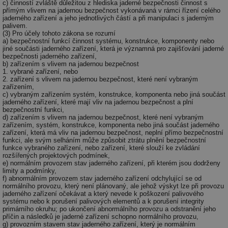
c) činností zvláště důležitou z hlediska jaderné bezpečnosti činnost s
přímým vlivem na jadernou bezpečnost vykonávaná v rámci řízení celého
jaderného zařízení a jeho jednotlivých částí a při manipulaci s jaderným
palivem.
(3) Pro účely tohoto zákona se rozumí
a) bezpečnostní funkcí činnost systému, konstrukce, komponenty nebo
jiné součásti jaderného zařízení, která je významná pro zajišťování jaderné
bezpečnosti jaderného zařízení,
b) zařízením s vlivem na jadernou bezpečnost
1. vybrané zařízení, nebo
2. zařízení s vlivem na jadernou bezpečnost, které není vybraným
zařízením,
c) vybraným zařízením systém, konstrukce, komponenta nebo jiná součást
jaderného zařízení, které mají vliv na jadernou bezpečnost a plní
bezpečnostní funkci,
d) zařízením s vlivem na jadernou bezpečnost, které není vybraným
zařízením, systém, konstrukce, komponenta nebo jiná součást jaderného
zařízení, která má vliv na jadernou bezpečnost, neplní přímo bezpečnostní
funkci, ale svým selháním může způsobit ztrátu plnění bezpečnostní
funkce vybraného zařízení, nebo zařízení, které slouží ke zvládání
rozšířených projektových podmínek,
e) normálním provozem stav jaderného zařízení, při kterém jsou dodrženy
limity a podmínky,
f) abnormálním provozem stav jaderného zařízení odchylující se od
normálního provozu, který není plánovaný, ale jehož výskyt lze při provozu
jaderného zařízení očekávat a který nevede k poškození palivového
systému nebo k porušení palivových elementů a k porušení integrity
primárního okruhu; po ukončení abnormálního provozu a odstranění jeho
příčin a následků je jaderné zařízení schopno normálního provozu,
g) provozním stavem stav jaderného zařízení, který je normálním