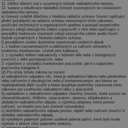
11. čištění důlních vod z uzavřených ložisek radioaktivního nerostu,
12. sanace a rekultivace následků činností souvisejících se získáváním
radioaktivního nerostu,
e) činností zvláště důležitou z hlediska radiační ochrany činnost zajišťující
plnění požadavků na radiační ochranu stanovených tímto zákonem,
používání technických a organizačních opatření a postupů bezpečného
provozu zdrojů ionizujícího záření a pracovišť s nimi nebo spočívající v
provádění hodnocení vlastností zdrojů ionizujícího záření anebo řízení
služeb významných z hlediska radiační ochrany,
f) prováděním osobní dozimetrie stanovování osobních dávek
1. z hodnot zaznamenaných a odečtených ze zařízení určeného k
osobnímu monitorování, včetně jeho kalibrace,
2. z výsledků měření radioaktivity v lidském těle nebo v biologických
vzorcích z něho pocházejících, nebo
3. výpočtem z výsledků monitorování pracoviště, jde-li o radiačního
pracovníka kategorie A.
(2) Pro účely tohoto zákona se rozumí
a) radioaktivním odpadem věc, která je radioaktivní látkou nebo předmětem
nebo zařízením ji obsahujícím nebo jí kontaminovaným, pro kterou se
nepředpokládá další využití a která nesplňuje podmínky stanovené tímto
zákonem pro uvolňování radioaktivní látky z pracoviště,
b) nakládáním s radioaktivním odpadem všechny činnosti, které souvisí se
shromažďováním, tříděním, zpracováním, úpravou, skladováním a
ukládáním radioaktivního odpadu, s výjimkou přepravy mimo prostor
zařízení, ve kterém jsou tyto činnosti vykonávány,
c) úložištěm radioaktivního odpadu prostor, objekt nebo zařízení sloužící k
ukládání radioaktivního odpadu,
d) vyhořelým jaderným palivem ozářené jaderné palivo, které bylo trvale
vyjmuto z aktivní zóny jaderného reaktoru,
e) jaderným zařízením