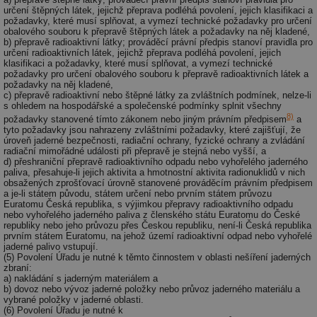
ab
určení štěpných látek, jejichž přeprava podléhá povolení, jejich klasifikaci a
Ho
zd
požadavky, které musí splňovat, a vymezí technické požadavky pro určení
ná
obalového souboru k přepravě štěpných látek a požadavky na něj kladené,
za
b) přepravě radioaktivní látky; prováděcí právní předpis stanoví pravidla pro
vz
určení radioaktivních látek, jejichž přeprava podléhá povolení, jejich
de
klasifikaci a požadavky, které musí splňovat, a vymezí technické
de
požadavky pro určení obalového souboru k přepravě radioaktivních látek a
re
požadavky na něj kladené,
we
c) přepravě radioaktivní nebo štěpné látky za zvláštních podmínek, nelze-li
s ohledem na hospodářské a společenské podmínky splnit všechny
_hjIncludedInSessionSample
1 minuta
Te
Hotjar Ltd
8)
požadavky stanovené tímto zákonem nebo jiným právním předpisem
a
59 sekund
co
stavba.tzb-
tyto požadavky jsou nahrazeny zvláštními požadavky, které zajišťují, že
na
info.cz
ab
úroveň jaderné bezpečnosti, radiační ochrany, fyzické ochrany a zvládání
Ho
radiační mimořádné události při přepravě je stejná nebo vyšší, a
zd
d) přeshraniční přepravě radioaktivního odpadu nebo vyhořelého jaderného
ná
paliva, přesahuje-li jejich aktivita a hmotnostní aktivita radionuklidů v nich
za
obsažených zprošťovací úrovně stanovené prováděcím právním předpisem
vz
a je-li státem původu, státem určení nebo prvním státem průvozu
de
Euratomu Česká republika, s výjimkou přepravy radioaktivního odpadu
de
nebo vyhořelého jaderného paliva z členského státu Euratomu do České
re
republiky nebo jeho průvozu přes Českou republiku, není-li Česká republika
we
prvním státem Euratomu, na jehož území radioaktivní odpad nebo vyhořelé
jaderné palivo vstupují.
id
www.tzb-
10 let
Te
(5) Povolení Úřadu je nutné k těmto činnostem v oblasti nešíření jaderných
info.cz
co
zbraní:
po
a) nakládání s jaderným materiálem a
vy
b) dovoz nebo vývoz jaderné položky nebo průvoz jaderného materiálu a
se
vybrané položky v jaderné oblasti.
id
m.tzb-info.cz
10 let
Te
(6) Povolení Úřadu je nutné k