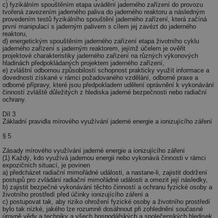
c) fyzikálním spouštěním etapa uvádění jaderného zařízení do provozu
tvořená zavezením jaderného paliva do jaderného reaktoru a následným
provedením testů fyzikálního spouštění jaderného zařízení, která začíná
první manipulací s jaderným palivem s cílem jej zavézt do jaderného
reaktoru,
d) energetickým spouštěním jaderného zařízení etapa životního cyklu
jaderného zařízení s jaderným reaktorem, jejímž účelem je ověřit
projektové charakteristiky jaderného zařízení na různých výkonových
hladinách předpokládaných projektem jaderného zařízení,
e) zvláštní odbornou způsobilostí schopnost prakticky využít informace a
dovednosti získané v rámci požadovaného vzdělání, odborné praxe a
odborné přípravy, které jsou předpokladem udělení oprávnění k vykonávání
činností zvláště důležitých z hlediska jaderné bezpečnosti nebo radiační
ochrany.
Díl 3
Základní pravidla mírového využívání jaderné energie a ionizujícího záření
§ 5
Zásady mírového využívání jaderné energie a ionizujícího záření
(1) Každý, kdo využívá jadernou energii nebo vykonává činnosti v rámci
expozičních situací, je povinen
a) předcházet radiační mimořádné události, a nastane-li, zajistit dodržení
postupů pro zvládání radiační mimořádné události a omezit její následky,
b) zajistit bezpečné vykonávání těchto činností a ochranu fyzické osoby a
životního prostředí před účinky ionizujícího záření a
c) postupovat tak, aby riziko ohrožení fyzické osoby a životního prostředí
bylo tak nízké, jakého lze rozumně dosáhnout při zohlednění současné
úrovně vědy a techniky a všech hospodářských a společenských hledisek.