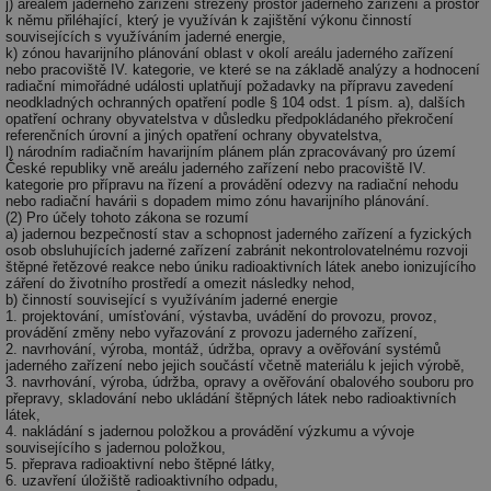
j) areálem jaderného zařízení střežený prostor jaderného zařízení a prostor
k němu přiléhající, který je využíván k zajištění výkonu činností
souvisejících s využíváním jaderné energie,
k) zónou havarijního plánování oblast v okolí areálu jaderného zařízení
nebo pracoviště IV. kategorie, ve které se na základě analýzy a hodnocení
radiační mimořádné události uplatňují požadavky na přípravu zavedení
neodkladných ochranných opatření podle § 104 odst. 1 písm. a), dalších
opatření ochrany obyvatelstva v důsledku předpokládaného překročení
referenčních úrovní a jiných opatření ochrany obyvatelstva,
l) národním radiačním havarijním plánem plán zpracovávaný pro území
České republiky vně areálu jaderného zařízení nebo pracoviště IV.
kategorie pro přípravu na řízení a provádění odezvy na radiační nehodu
nebo radiační havárii s dopadem mimo zónu havarijního plánování.
(2) Pro účely tohoto zákona se rozumí
a) jadernou bezpečností stav a schopnost jaderného zařízení a fyzických
osob obsluhujících jaderné zařízení zabránit nekontrolovatelnému rozvoji
štěpné řetězové reakce nebo úniku radioaktivních látek anebo ionizujícího
záření do životního prostředí a omezit následky nehod,
b) činností související s využíváním jaderné energie
1. projektování, umísťování, výstavba, uvádění do provozu, provoz,
provádění změny nebo vyřazování z provozu jaderného zařízení,
2. navrhování, výroba, montáž, údržba, opravy a ověřování systémů
jaderného zařízení nebo jejich součástí včetně materiálu k jejich výrobě,
3. navrhování, výroba, údržba, opravy a ověřování obalového souboru pro
přepravy, skladování nebo ukládání štěpných látek nebo radioaktivních
látek,
4. nakládání s jadernou položkou a provádění výzkumu a vývoje
souvisejícího s jadernou položkou,
5. přeprava radioaktivní nebo štěpné látky,
6. uzavření úložiště radioaktivního odpadu,