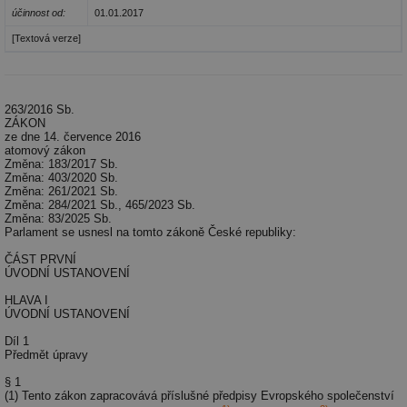
účinnost od:
01.01.2017
[Textová verze]
263/2016 Sb.
ZÁKON
ze dne 14. července 2016
atomový zákon
Změna: 183/2017 Sb.
Změna: 403/2020 Sb.
Změna: 261/2021 Sb.
Změna: 284/2021 Sb., 465/2023 Sb.
Změna: 83/2025 Sb.
Parlament se usnesl na tomto zákoně České republiky:
ČÁST PRVNÍ
ÚVODNÍ USTANOVENÍ
HLAVA I
ÚVODNÍ USTANOVENÍ
Díl 1
Předmět úpravy
§ 1
(1) Tento zákon zapracovává příslušné předpisy Evropského společenství