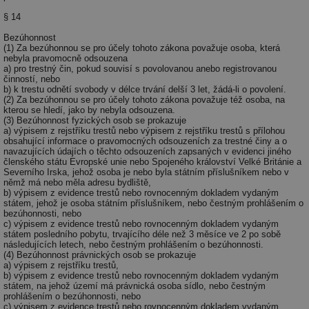
Co
Sc
§ 14
fu
sp
Bezúhonnost
(1) Za bezúhonnou se pro účely tohoto zákona považuje osoba, která
id
elektro.tzb-
10 let
Te
nebyla pravomocně odsouzena
info.cz
co
a) pro trestný čin, pokud souvisí s povolovanou anebo registrovanou
po
činností, nebo
vy
b) k trestu odnětí svobody v délce trvání delší 3 let, žádá-li o povolení.
se
(2) Za bezúhonnou se pro účely tohoto zákona považuje též osoba, na
kterou se hledí, jako by nebyla odsouzena.
sid
kalkulator.tzb-
Zavřením
To
(3) Bezúhonnost fyzických osob se prokazuje
info.cz
prohlížeče
bě
a) výpisem z rejstříku trestů nebo výpisem z rejstříku trestů s přílohou
so
obsahující informace o pravomocných odsouzeních za trestné činy a o
al
navazujících údajích o těchto odsouzeních zapsaných v evidenci jiného
na
členského státu Evropské unie nebo Spojeného království Velké Británie a
so
re
Severního Irska, jehož osoba je nebo byla státním příslušníkem nebo v
pr
němž má nebo měla adresu bydliště,
po
b) výpisem z evidence trestů nebo rovnocenným dokladem vydaným
sp
státem, jehož je osoba státním příslušníkem, nebo čestným prohlášením o
rel
bezúhonnosti, nebo
c) výpisem z evidence trestů nebo rovnocenným dokladem vydaným
státem posledního pobytu, trvajícího déle než 3 měsíce ve 2 po sobě
následujících letech, nebo čestným prohlášením o bezúhonnosti.
(4) Bezúhonnost právnických osob se prokazuje
a) výpisem z rejstříku trestů,
Název
Provider
Provider
/
Doména
Vyprší
P
b) výpisem z evidence trestů nebo rovnocenným dokladem vydaným
Název
/
Vyprší
Popis
státem, na jehož území má právnická osoba sídlo, nebo čestným
c
.creative-serving.com
1 rok
T
Doména
Provider
prohlášením o bezúhonnosti, nebo
co
c) výpisem z evidence trestů nebo rovnocenným dokladem vydaným
Název
/
Vyprší
Popis