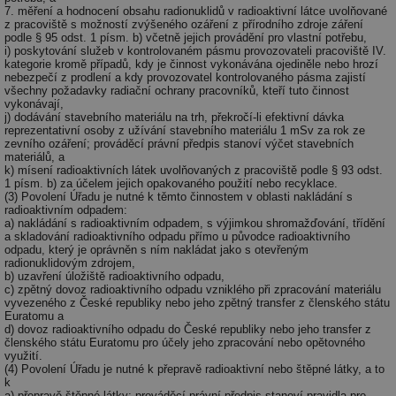
we
7. měření a hodnocení obsahu radionuklidů v radioaktivní látce uvolňované
z pracoviště s možností zvýšeného ozáření z přírodního zdroje záření
__cf_bm
29 minut
Te
Cloudflare Inc.
podle § 95 odst. 1 písm. b) včetně jejich provádění pro vlastní potřebu,
59 sekund
co
.vimeo.com
i) poskytování služeb v kontrolovaném pásmu provozovateli pracoviště IV.
po
kategorie kromě případů, kdy je činnost vykonávána ojediněle nebo hrozí
ro
nebezpečí z prodlení a kdy provozovatel kontrolovaného pásma zajistí
li
všechny požadavky radiační ochrany pracovníků, kteří tuto činnost
To
vykonávají,
př
j) dodávání stavebního materiálu na trh, překročí-li efektivní dávka
by
reprezentativní osoby z užívání stavebního materiálu 1 mSv za rok ze
po
zevního ozáření; prováděcí právní předpis stanoví výčet stavebních
zp
materiálů, a
po
k) mísení radioaktivních látek uvolňovaných z pracoviště podle § 93 odst.
we
1 písm. b) za účelem jejich opakovaného použití nebo recyklace.
st
(3) Povolení Úřadu je nutné k těmto činnostem v oblasti nakládání s
radioaktivním odpadem:
sid
forum.tzb-
1 rok
To
info.cz
bě
a) nakládání s radioaktivním odpadem, s výjimkou shromažďování, třídění
so
a skladování radioaktivního odpadu přímo u původce radioaktivního
al
odpadu, který je oprávněn s ním nakládat jako s otevřeným
na
radionuklidovým zdrojem,
so
b) uzavření úložiště radioaktivního odpadu,
re
c) zpětný dovoz radioaktivního odpadu vzniklého při zpracování materiálu
pr
vyvezeného z České republiky nebo jeho zpětný transfer z členského státu
po
Euratomu a
sp
d) dovoz radioaktivního odpadu do České republiky nebo jeho transfer z
rel
členského státu Euratomu pro účely jeho zpracování nebo opětovného
využití.
_hjIncludedInSessionSample
1 minuta
Te
Hotjar Ltd
(4) Povolení Úřadu je nutné k přepravě radioaktivní nebo štěpné látky, a to
59 sekund
co
energetika.tzb-
k
na
info.cz
a) přepravě štěpné látky; prováděcí právní předpis stanoví pravidla pro