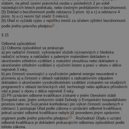
po
test
.m6r.eu
59
Pokud víte něco
státem, na jehož území právnická osoba v posledních 2 po sobě
Doména
Provider
/
id
Název
Vyprší
Popis
minut
o tomto souboru
následujících letech podnikala, nebo čestným prohlášením o bezúhonnosti.
Doména
če
59
cookie a jeho
(5) Doklad o bezúhonnosti podle odstavce 3 písm. b) a c) a odstavce 4
_ga_7ZNSXSZSDQ
.tzb-
2 roky
Tento soubor
a 
sekund
použití, které
info.cz
cookie používá
písm. b) a c) nesmí být starší 3 měsíců.
VISITOR_INFO1_LIVE
5 měsíců
Tento sou
Google LLC
ná
nejsou specifické
Google Analytics
(6) Úřad si vyžádá výpis z rejstříku trestů za účelem zjištění bezúhonnosti
4 týdny
cookie nas
.youtube.com
př
pro konkrétní
k zachování
Youtube k
9)
w
podle jiného právního předpisu
.
web, přidejte své
stavu relace.
sledování
st
příspěvky.
uživatelsk
S
§ 15
_gat_UA-5901706-
.tzb-
59
Toto je soubor
předvoleb
da
2
info.cz
sekund
cookie typu
videa You
n
Odborná způsobilost
vzoru nastavený
vložená d
už
(1) Odborná způsobilost se prokazuje
službou Google
webů; můž
w
a) pro radiační činnosti, vykonávání služeb významných z hlediska
Analytics, kde
určit, zda
st
radiační ochrany a nakládání s jaderným materiálem dokladem o
prvek vzoru v
návštěvní
na
ukončeném středním vzdělání s maturitní zkouškou nebo dokladem o
názvu obsahuje
používá n
st
jedinečné
ukončeném středním vzdělání s výučním listem a praxí v oboru v délce
nebo staro
př
identifikační
rozhraní
nejméně 3 roky,
číslo účtu nebo
Youtube.
b) pro činnosti související s využíváním jaderné energie neuvedené v
DEVICE_INFO
5 měsíců
Ta
YouTube
webu, ke
písmenu a) a činnosti v oblasti nakládání s radioaktivním odpadem
4 týdny
uk
.youtube.com
kterému se
tuuid_lu
.bidswitch.net
1 rok
Obsahuje
dokladem o ukončeném vysokoškolském vzdělání získaném ve studijních
o 
vztahuje. Jedná
jedinečné 
programech v oblasti technických věd, technologií nebo aplikace přírodních
za
se o variantu
návštěvník
zn
věd a praxí v oboru v délce nejméně 3 roky.
cookie _gat,
které umo
op
(2) Při uznávání odborné kvalifikace získané v jiném členském státě
která se používá
Bidswitch
a 
Evropské unie, jiném smluvním státě Dohody o Evropském hospodářském
k omezení
sledovat
sp
prostoru nebo ve Švýcarské konfederaci pro výkon činností uvedených v
množství dat
návštěvní
za
odstavci 1 postupuje Úřad podle zákona o uznávání odborné kvalifikace,
zaznamenaných
více webe
se
pokud uznání odborné kvalifikace nebylo již provedeno jiným správním
společností
umožňuje
už
10)
Google na
Bidswitch
orgánem podle jiného právního předpisu
. Rozhodnutí Úřadu o uznání
zk
webech s
optimaliz
odborné kvalifikace je dokladem prokazujícím odbornou způsobilost podle
že
velkým
relevanci 
tohoto zákona.
zo