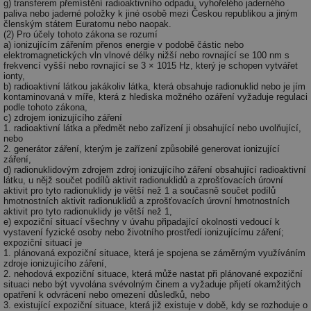
g) transferem přemístění radioaktivního odpadu, vyhořelého jaderného
paliva nebo jaderné položky k jiné osobě mezi Českou republikou a jiným
členským státem Euratomu nebo naopak.
(2) Pro účely tohoto zákona se rozumí
a) ionizujícím zářením přenos energie v podobě částic nebo
elektromagnetických vln vlnové délky nižší nebo rovnající se 100 nm s
frekvencí vyšší nebo rovnající se 3 × 1015 Hz, který je schopen vytvářet
ionty,
b) radioaktivní látkou jakákoliv látka, která obsahuje radionuklid nebo je jím
kontaminovaná v míře, která z hlediska možného ozáření vyžaduje regulaci
podle tohoto zákona,
c) zdrojem ionizujícího záření
1. radioaktivní látka a předmět nebo zařízení ji obsahující nebo uvolňující,
nebo
2. generátor záření, kterým je zařízení způsobilé generovat ionizující
záření,
d) radionuklidovým zdrojem zdroj ionizujícího záření obsahující radioaktivní
látku, u nějž součet podílů aktivit radionuklidů a zprošťovacích úrovní
aktivit pro tyto radionuklidy je větší než 1 a současně součet podílů
hmotnostních aktivit radionuklidů a zprošťovacích úrovní hmotnostních
aktivit pro tyto radionuklidy je větší než 1,
e) expoziční situací všechny v úvahu připadající okolnosti vedoucí k
vystavení fyzické osoby nebo životního prostředí ionizujícímu záření;
expoziční situací je
1. plánovaná expoziční situace, která je spojena se záměrným využíváním
zdroje ionizujícího záření,
2. nehodová expoziční situace, která může nastat při plánované expoziční
situaci nebo být vyvolána svévolným činem a vyžaduje přijetí okamžitých
opatření k odvrácení nebo omezení důsledků, nebo
3. existující expoziční situace, která již existuje v době, kdy se rozhoduje o