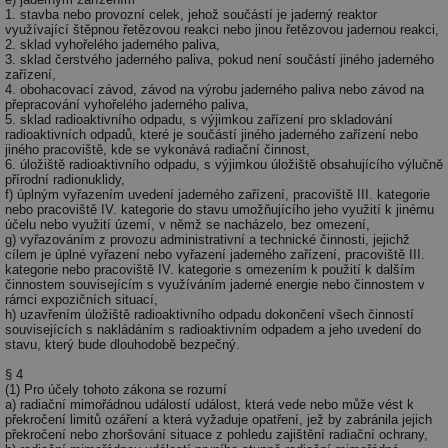
1. stavba nebo provozní celek, jehož součástí je jaderný reaktor
využívající štěpnou řetězovou reakci nebo jinou řetězovou jadernou reakci,
2. sklad vyhořelého jaderného paliva,
3. sklad čerstvého jaderného paliva, pokud není součástí jiného jaderného
zařízení,
4. obohacovací závod, závod na výrobu jaderného paliva nebo závod na
přepracování vyhořelého jaderného paliva,
5. sklad radioaktivního odpadu, s výjimkou zařízení pro skladování
radioaktivních odpadů, které je součástí jiného jaderného zařízení nebo
jiného pracoviště, kde se vykonává radiační činnost,
6. úložiště radioaktivního odpadu, s výjimkou úložiště obsahujícího výlučně
přírodní radionuklidy,
f) úplným vyřazením uvedení jaderného zařízení, pracoviště III. kategorie
nebo pracoviště IV. kategorie do stavu umožňujícího jeho využití k jinému
účelu nebo využití území, v němž se nacházelo, bez omezení,
g) vyřazováním z provozu administrativní a technické činnosti, jejichž
cílem je úplné vyřazení nebo vyřazení jaderného zařízení, pracoviště III.
kategorie nebo pracoviště IV. kategorie s omezením k použití k dalším
činnostem souvisejícím s využíváním jaderné energie nebo činnostem v
rámci expozičních situací,
h) uzavřením úložiště radioaktivního odpadu dokončení všech činností
souvisejících s nakládáním s radioaktivním odpadem a jeho uvedení do
stavu, který bude dlouhodobě bezpečný.
§ 4
(1) Pro účely tohoto zákona se rozumí
a) radiační mimořádnou událostí událost, která vede nebo může vést k
překročení limitů ozáření a která vyžaduje opatření, jež by zabránila jejich
překročení nebo zhoršování situace z pohledu zajištění radiační ochrany,