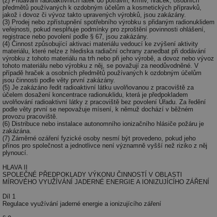
(2) Přidávání radioaktivních látek do potravin, krmiv, hraček, osobních
ab
předmětů používaných k ozdobným účelům a kosmetických přípravků,
sl
ce
jakož i dovoz či vývoz takto upravených výrobků, jsou zakázány.
pr
(3) Prodej nebo zpřístupnění spotřebního výrobku s přidaným radionuklidem
poč
veřejnosti, pokud nesplňuje podmínky pro zproštění povinnosti ohlášení,
Ne
registrace nebo povolení podle § 67, jsou zakázány.
žá
(4) Činnost způsobující aktivaci materiálu vedoucí ke zvýšení aktivity
id
materiálu, které nelze z hlediska radiační ochrany zanedbat při dodávání
in
výrobku z tohoto materiálu na trh nebo při jeho výrobě, a dovoz nebo vývoz
tohoto materiálu nebo výrobku z něj, se považují za neodůvodněné. V
id
forum.tzb-
1 rok
Te
případě hraček a osobních předmětů používaných k ozdobným účelům
info.cz
co
jsou činnosti podle věty první zakázány.
po
(5) Je zakázáno ředit radioaktivní látku uvolňovanou z pracoviště za
vy
účelem dosažení koncentrace radionuklidu, která je předpokladem
se
uvolňování radioaktivní látky z pracoviště bez povolení Úřadu. Za ředění
podle věty první se nepovažuje mísení, k němuž dochází v běžném
_hjIncludedInSessionSample
1 minuta
Te
Hotjar Ltd
provozu pracoviště.
59 sekund
co
vetrani.tzb-
(6) Distribuce nebo instalace autonomního ionizačního hlásiče požáru je
na
info.cz
ab
zakázána.
Ho
(7) Záměrné ozáření fyzické osoby nesmí být provedeno, pokud jeho
zd
přínos pro společnost a jednotlivce není významně vyšší než riziko z něj
ná
plynoucí.
za
vz
HLAVA II
de
SPOLEČNÉ PŘEDPOKLADY VÝKONU ČINNOSTÍ V OBLASTI
de
MÍROVÉHO VYUŽÍVÁNÍ JADERNÉ ENERGIE A IONIZUJÍCÍHO ZÁŘENÍ
re
we
Díl 1
Regulace využívání jaderné energie a ionizujícího záření
id
voda.tzb-
10 let
Te
info.cz
co