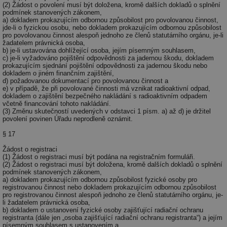
cookie se
informace
(2) Žádost o povolení musí být doložena, kromě dalších dokladů o splnění
za
používá k
jak konco
už
podmínek stanovených zákonem,
rozlišení
uživatel p
pr
a) dokladem prokazujícím odbornou způsobilost pro povolovanou činnost,
jedinečných
webové st
na
jde-li o fyzickou osobu, nebo dokladem prokazujícím odbornou způsobilost
uživatelů
a jakoukol
op
pro povolovanou činnost alespoň jednoho ze členů statutárního orgánu, je-li
přiřazením
reklamu, 
re
žadatelem právnická osoba,
náhodně
koncový už
n
b) je-li ustavována dohlížející osoba, jejím písemným souhlasem,
vygenerovaného
mohl vidě
re
c) je-li vyžadováno pojištění odpovědnosti za jadernou škodu, dokladem
čísla jako
návštěvou
identifikátoru
prokazujícím sjednání pojištění odpovědnosti za jadernou škodu nebo
uvedenéh
si23
www.tzb-info.cz
2 měsíce
Ta
klienta. Je
dokladem o jiném finančním zajištění,
webu.
po
součástí
d) požadovanou dokumentací pro povolovanou činnost a
uk
každého
e) v případě, že při povolované činnosti má vznikat radioaktivní odpad,
id
vytahy.tzb-
10 let
Tento sou
už
požadavku na
info.cz
cookie se
dokladem o zajištění bezpečného nakládání s radioaktivním odpadem
pr
stránku na webu
používá k c
včetně financování tohoto nakládání.
in
a slouží k
analýze a
(3) Změnu skutečností uvedených v odstavci 1 písm. a) až d) je držitel
pr
výpočtu údajů o
optimaliza
povolení povinen Úřadu neprodleně oznámit.
úč
návštěvnících,
reklamníc
relacích a
kampaní v
si23
elektro.tzb-info.cz
2 měsíce
Ta
§ 17
kampaních pro
DoubleClic
po
analytické
Google Ta
uk
Žádost o registraci
přehledy webů.
Suite
už
(1) Žádost o registraci musí být podána na registračním formuláři.
pr
(2) Žádost o registraci musí být doložena, kromě dalších dokladů o splnění
tuuid
.creative-
1 rok
Tento sou
in
podmínek stanovených zákonem,
serving.com
cookie nas
pr
a) dokladem prokazujícím odbornou způsobilost fyzické osoby pro
hlavně
úč
registrovanou činnost nebo dokladem prokazujícím odbornou způsobilost
bidswitch.
pro registrovanou činnost alespoň jednoho ze členů statutárního orgánu, je-
aby byly
a-title
oze.tzb-info.cz
Zavřením
T
li žadatelem právnická osoba,
reklamní 
prohlížeče
co
pro návšt
b) dokladem o ustanovení fyzické osoby zajišťující radiační ochranu
po
webu
registranta (dále jen „osoba zajišťující radiační ochranu registranta“) a jejím
uk
relevantněj
písemným souhlasem s ustanovením a
ti