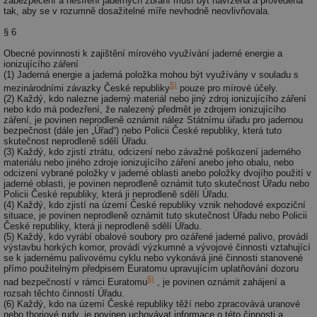
zabezpečení a nešíření jaderných zbraní musí být navržena a provedena
tak, aby se v rozumně dosažitelné míře nevhodně neovlivňovala.
§ 6
Nezbytně nutné soubory
Výkonové soubory
Obecné povinnosti k zajištění mírového využívání jaderné energie a
Soubory cílení
Funkční soubory
ionizujícího záření
(1) Jaderná energie a jaderná položka mohou být využívány v souladu s
Nezařazené soubory
5)
mezinárodními závazky České republiky
pouze pro mírové účely.
(2) Každý, kdo nalezne jaderný materiál nebo jiný zdroj ionizujícího záření
Nezbytně nutné soubory cookie umožňují základní
nebo kdo má podezření, že nalezený předmět je zdrojem ionizujícího
funkce webových stránek, jako je přihlášení
záření, je povinen neprodleně oznámit nález Státnímu úřadu pro jadernou
uživatele a správa účtu. Webové stránky nelze bez
bezpečnost (dále jen „Úřad“) nebo Policii České republiky, která tuto
nezbytně nutných souborů cookie správně používat.
skutečnost neprodleně sdělí Úřadu.
(3) Každý, kdo zjistí ztrátu, odcizení nebo závažné poškození jaderného
Provider
/
materiálu nebo jiného zdroje ionizujícího záření anebo jeho obalu, nebo
Název
Vyprší
Po
Doména
odcizení vybrané položky v jaderné oblasti anebo položky dvojího použití v
jaderné oblasti, je povinen neprodleně oznámit tuto skutečnost Úřadu nebo
g_state
.forum.tzb-
Zavřením
Sl
Policii České republiky, která ji neprodleně sdělí Úřadu.
info.cz
prohlížeče
př
(4) Každý, kdo zjistí na území České republiky vznik nehodové expoziční
po
situace, je povinen neprodleně oznámit tuto skutečnost Úřadu nebo Policii
České republiky, která ji neprodleně sdělí Úřadu.
g_csrf_token
.forum.tzb-
Zavřením
Sl
(5) Každý, kdo vyrábí obalové soubory pro ozářené jaderné palivo, provádí
info.cz
prohlížeče
př
výstavbu horkých komor, provádí výzkumné a vývojové činnosti vztahující
po
se k jadernému palivovému cyklu nebo vykonává jiné činnosti stanovené
přímo použitelným předpisem Euratomu upravujícím uplatňování dozoru
id
konference.tzb-
1 rok
Te
6)
nad bezpečností v rámci Euratomu
, je povinen oznámit zahájení a
info.cz
co
rozsah těchto činností Úřadu.
po
vy
(6) Každý, kdo na území České republiky těží nebo zpracovává uranové
se
nebo thoriové rudy, je povinen uchovávat informace o této činnosti a