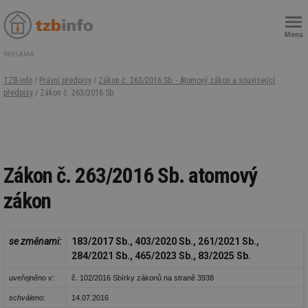
Menu
REKLAMA
TZB-info
/
Právní předpisy
/
Zákon č. 263/2016 Sb. - Atomový zákon a související
předpisy
/ Zákon č. 263/2016 Sb.
Zákon č. 263/2016 Sb. atomový
zákon
se změnami:
183/2017 Sb., 403/2020 Sb., 261/2021 Sb.,
284/2021 Sb., 465/2023 Sb., 83/2025 Sb.
uveřejněno v:
č. 102/2016 Sbírky zákonů na straně 3938
schváleno:
14.07.2016