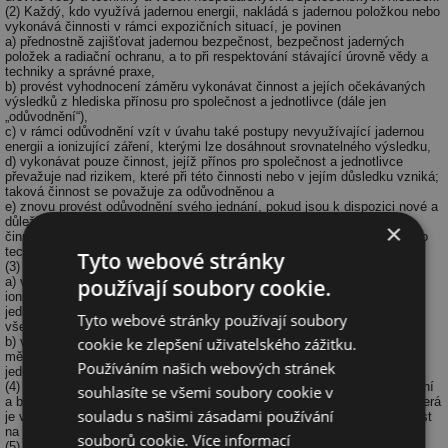
(2) Každý, kdo využívá jadernou energii, nakládá s jadernou položkou nebo
vykonává činnosti v rámci expozičních situací, je povinen
a) přednostně zajišťovat jadernou bezpečnost, bezpečnost jaderných
položek a radiační ochranu, a to při respektování stávající úrovně vědy a
techniky a správné praxe,
b) provést vyhodnocení záměru vykonávat činnost a jejích očekávaných
výsledků z hlediska přínosu pro společnost a jednotlivce (dále jen
„odůvodnění“),
c) v rámci odůvodnění vzít v úvahu také postupy nevyužívající jadernou
energii a ionizující záření, kterými lze dosáhnout srovnatelného výsledku,
d) vykonávat pouze činnost, jejíž přínos pro společnost a jednotlivce
převažuje nad rizikem, které při této činnosti nebo v jejím důsledku vzniká;
taková činnost se považuje za odůvodněnou a
e) znovu provést odůvodnění svého jednání, pokud jsou k dispozici nové a
důležité poznatky o účinnosti nebo možných důsledcích vykonávané
×
činnosti nebo nové a důležité údaje o jiných technických postupech nebo
technologiích.
Tyto webové stránky
(3) Splnění povinnosti podle odstavce 2 písm. d) lze dosáhnout
používají soubory cookie.
a) v plánované expoziční situaci opatřením s přímým vztahem ke zdroji
ionizujícího záření, které zajišťuje přínos pro společnost a ozařovaného
jednotlivce převyšující způsobenou nebo možnou újmu a zohledňuje
Tyto webové stránky používají soubory
všechna hlediska a stadia činnosti se zdrojem ionizujícího záření, nebo
cookie ke zlepšení uživatelského zážitku.
b) v existující expoziční situaci a nehodové expoziční situaci opatřením
měnícím způsob ozáření, které zajišťuje přínos pro společnost a
Používáním našich webových stránek
jednotlivce převyšující způsobenou nebo možnou újmu.
(4) Povinnost zajistit jadernou bezpečnost, radiační ochranu, zabezpečení
souhlasíte se všemi soubory cookie v
a bezpečnost jaderného materiálu nebo jiné položky v jaderné oblasti, která
souladu s našimi zásadami používání
je významná z hlediska zajištění nešíření jaderných zbraní, nelze přenést
na jinou osobu.
souborů cookie.
Více informací
(5) Každý, kdo využívá jadernou energii nebo vykonává činnosti v rámci