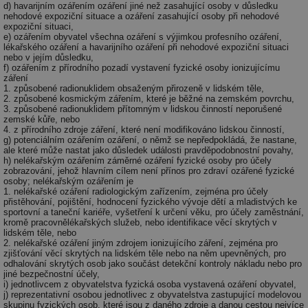
d) havarijním ozářením ozáření jiné než zasahující osoby v důsledku
nehodové expoziční situace a ozáření zasahující osoby při nehodové
expoziční situaci,
e) ozářením obyvatel všechna ozáření s výjimkou profesního ozáření,
lékařského ozáření a havarijního ozáření při nehodové expoziční situaci
nebo v jejím důsledku,
f) ozářením z přírodního pozadí vystavení fyzické osoby ionizujícímu
záření
1. způsobené radionuklidem obsaženým přirozeně v lidském těle,
2. způsobené kosmickým zářením, které je běžné na zemském povrchu,
3. způsobené radionuklidem přítomným v lidskou činností neporušené
zemské kůře, nebo
4. z přírodního zdroje záření, které není modifikováno lidskou činností,
g) potenciálním ozářením ozáření, o němž se nepředpokládá, že nastane,
ale které může nastat jako důsledek události pravděpodobnostní povahy,
h) nelékařským ozářením záměrné ozáření fyzické osoby pro účely
zobrazování, jehož hlavním cílem není přínos pro zdraví ozářené fyzické
osoby; nelékařským ozářením je
1. nelékařské ozáření radiologickým zařízením, zejména pro účely
přistěhování, pojištění, hodnocení fyzického vývoje dětí a mladistvých ke
sportovní a taneční kariéře, vyšetření k určení věku, pro účely zaměstnání,
kromě pracovnělékařských služeb, nebo identifikace věcí skrytých v
lidském těle, nebo
2. nelékařské ozáření jiným zdrojem ionizujícího záření, zejména pro
zjišťování věcí skrytých na lidském těle nebo na něm upevněných, pro
odhalování skrytých osob jako součást detekční kontroly nákladu nebo pro
jiné bezpečnostní účely,
i) jednotlivcem z obyvatelstva fyzická osoba vystavená ozáření obyvatel,
j) reprezentativní osobou jednotlivec z obyvatelstva zastupující modelovou
skupinu fyzických osob, které jsou z daného zdroje a danou cestou nejvíce