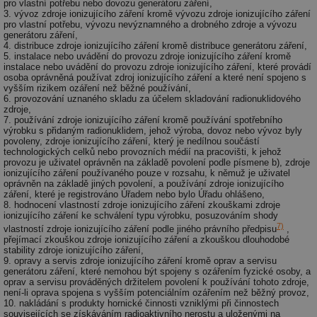
pro vlastní potřebu nebo dovozu generátoru záření,
př
3. vývoz zdroje ionizujícího záření kromě vývozu zdroje ionizujícího záření
w
pro vlastní potřebu, vývozu nevýznamného a drobného zdroje a vývozu
po
generátoru záření,
Sp
4. distribuce zdroje ionizujícího záření kromě distribuce generátoru záření,
Go
da
5. instalace nebo uvádění do provozu zdroje ionizujícího záření kromě
kó
instalace nebo uvádění do provozu zdroje ionizujícího záření, které provádí
Po
osoba oprávněná používat zdroj ionizujícího záření a které není spojeno s
lz
vyšším rizikem ozáření než běžné používání,
za
6. provozování uznaného skladu za účelem skladování radionuklidového
nu
zdroje,
be
7. používání zdroje ionizujícího záření kromě používání spotřebního
sk
výrobku s přidaným radionuklidem, jehož výroba, dovoz nebo vývoz byly
fu
povoleny, zdroje ionizujícího záření, který je nedílnou součástí
sp
technologických celků nebo provozních médií na pracovišti, k jehož
ná
provozu je uživatel oprávněn na základě povolení podle písmene b), zdroje
je
ionizujícího záření používaného pouze v rozsahu, k němuž je uživatel
kte
oprávněn na základě jiných povolení, a používání zdroje ionizujícího
id
záření, které je registrováno Úřadem nebo bylo Úřadu ohlášeno,
př
úč
8. hodnocení vlastností zdroje ionizujícího záření zkouškami zdroje
An
ionizujícího záření ke schválení typu výrobku, posuzováním shody
7)
vlastností zdroje ionizujícího záření podle jiného právního předpisu
,
id
energetika.tzb-
10 let
Te
přejímací zkouškou zdroje ionizujícího záření a zkouškou dlouhodobé
info.cz
co
stability zdroje ionizujícího záření,
po
9. opravy a servis zdroje ionizujícího záření kromě oprav a servisu
vy
generátoru záření, které nemohou být spojeny s ozářením fyzické osoby, a
se
oprav a servisu prováděných držitelem povolení k používání tohoto zdroje,
není-li oprava spojena s vyšším potenciálním ozářením než běžný provoz,
_hjIncludedInSessionSample
1 minuta
Te
Hotjar Ltd
10. nakládání s produkty hornické činnosti vzniklými při činnostech
59 sekund
co
kalkulator.tzb-
souvisejících se získáváním radioaktivního nerostu a uloženými na
na
info.cz