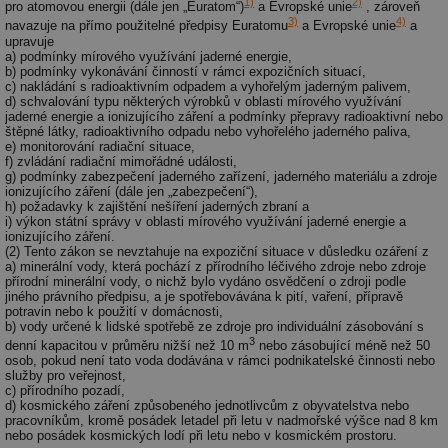
1)
2)
pro atomovou energii (dále jen „Euratom“)
a Evropské unie
, zároveň
3)
4)
navazuje na přímo použitelné předpisy Euratomu
a Evropské unie
a
upravuje
a) podmínky mírového využívání jaderné energie,
b) podmínky vykonávání činností v rámci expozičních situací,
c) nakládání s radioaktivním odpadem a vyhořelým jaderným palivem,
d) schvalování typu některých výrobků v oblasti mírového využívání
jaderné energie a ionizujícího záření a podmínky přepravy radioaktivní nebo
štěpné látky, radioaktivního odpadu nebo vyhořelého jaderného paliva,
e) monitorování radiační situace,
f) zvládání radiační mimořádné události,
g) podmínky zabezpečení jaderného zařízení, jaderného materiálu a zdroje
ionizujícího záření (dále jen „zabezpečení“),
h) požadavky k zajištění nešíření jaderných zbraní a
i) výkon státní správy v oblasti mírového využívání jaderné energie a
ionizujícího záření.
(2) Tento zákon se nevztahuje na expoziční situace v důsledku ozáření z
a) minerální vody, která pochází z přírodního léčivého zdroje nebo zdroje
přírodní minerální vody, o nichž bylo vydáno osvědčení o zdroji podle
jiného právního předpisu, a je spotřebovávána k pití, vaření, přípravě
potravin nebo k použití v domácnosti,
b) vody určené k lidské spotřebě ze zdroje pro individuální zásobování s
3
denní kapacitou v průměru nižší než 10 m
nebo zásobující méně než 50
osob, pokud není tato voda dodávána v rámci podnikatelské činnosti nebo
služby pro veřejnost,
c) přírodního pozadí,
d) kosmického záření způsobeného jednotlivcům z obyvatelstva nebo
pracovníkům, kromě posádek letadel při letu v nadmořské výšce nad 8 km
nebo posádek kosmických lodí při letu nebo v kosmickém prostoru.