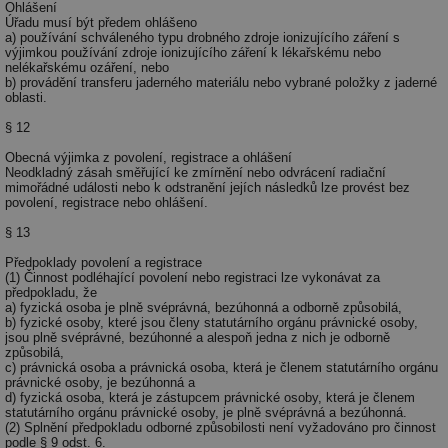
za
Ohlášení
vz
Úřadu musí být předem ohlášeno
de
a) používání schváleného typu drobného zdroje ionizujícího záření s
de
výjimkou používání zdroje ionizujícího záření k lékařskému nebo
re
nelékařskému ozáření, nebo
we
b) provádění transferu jaderného materiálu nebo vybrané položky z jaderné
oblasti.
_hjIncludedInSessionSample
1 minuta
Te
Hotjar Ltd
59 sekund
co
vytapeni.tzb-
§ 12
na
info.cz
ab
Obecná výjimka z povolení, registrace a ohlášení
Ho
Neodkladný zásah směřující ke zmírnění nebo odvrácení radiační
zd
mimořádné události nebo k odstranění jejích následků lze provést bez
ná
povolení, registrace nebo ohlášení.
za
vz
de
§ 13
de
re
Předpoklady povolení a registrace
we
(1) Činnost podléhající povolení nebo registraci lze vykonávat za
předpokladu, že
CookieScriptConsent
1 rok
Te
CookieScript
a) fyzická osoba je plně svéprávná, bezúhonná a odborně způsobilá,
co
.tzb-info.cz
b) fyzické osoby, které jsou členy statutárního orgánu právnické osoby,
sl
jsou plně svéprávné, bezúhonné a alespoň jedna z nich je odborně
Sc
způsobilá,
za
c) právnická osoba a právnická osoba, která je členem statutárního orgánu
př
právnické osoby, je bezúhonná a
so
d) fyzická osoba, která je zástupcem právnické osoby, která je členem
so
statutárního orgánu právnické osoby, je plně svéprávná a bezúhonná.
ná
(2) Splnění předpokladu odborné způsobilosti není vyžadováno pro činnost
nu
podle § 9 odst. 6.
ba