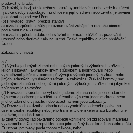
předávat je Úřadu.
_hjAbsoluteSessionInProgress
29 minut
So
Hotjar Ltd
(7) Každý, kdo zjistí skutečnost, která by mohla vést nebo vede k ozáření
59 sekund
na
.tzb-info.cz
fyzické osoby způsobujícímu ohrožení jejího zdraví nebo života, je povinen
ab
ji oznámit neprodleně Úřadu.
sl
(8) Prováděcí právní předpis stanoví
ce
a) rozsah, způsob a lhůty pro oznamování zahájení a rozsahu činností
pr
podle odstavce 5 Úřadu,
poč
b) rozsah, způsob a dobu uchovávání informací o těžbě a zpracování
Ne
uranové nebo thoriové rudy na území České republiky a jejich předávání
žá
Úřadu.
id
in
Zakázané činnosti
id
vetrani.tzb-
10 let
Te
§ 7
info.cz
co
po
(1) Výroba jaderných zbraní nebo jiných jaderných výbušných zařízení,
vy
jejich získávání jakýmkoliv jiným způsobem a poskytování nebo
se
vyhledávání jakékoliv pomoci při vývoji a výrobě jaderných zbraní nebo
jiných jaderných výbušných zařízení je zakázána. Získání kontroly nad
_hjIncludedInSessionSample
1 minuta
Te
Hotjar Ltd
jadernými zbraněmi nebo jinými jadernými výbušnými zařízeními jakýmkoli
59 sekund
co
elektro.tzb-
způsobem je zakázáno.
na
info.cz
(2) Provádění zkušebního výbuchu jaderné zbraně nebo jiného jaderného
ab
výbuchu a podpora provádění zkušebního výbuchu jaderné zbraně nebo
Ho
jiného jaderného výbuchu nebo účast na něm jsou zakázány.
zd
(3) Dovoz radioaktivního odpadu nebo vyhořelého jaderného paliva na
ná
území České republiky nebo jeho transfer z členského státu Euratomu je
za
zakázán, nejedná-li se o
vz
a) zpětný dovoz radioaktivního odpadu vzniklého při zpracování materiálu
de
vyvezeného z České republiky nebo jeho zpětný transfer z členského státu
de
Euratomu povolený podle tohoto zákona, nebo
re
we
b) dovoz nebo transfer z členského státu Euratomu podle odstavce 4.