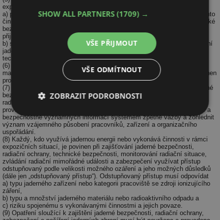
expozičních situací, je povinen
SHOW ALL PARTNERS
(1709) →
a) při získání nových významných informací o rizicích a následcích těchto
činností zhodnotit úroveň jaderné bezpečnosti, radiační ochrany, technické
bezpečnosti, zvládání radiační mimořádné události a zabezpečení a
přijmout opatření ke splnění požadavků tohoto zákona a
VŠE PŘIJMOUT
b) soustavně a komplexně hodnotit naplňování zásad mírového využívání
jaderné energie a ionizujícího záření z hlediska stávající úrovně vědy a
techniky a zajišťovat uplatnění výsledků hodnocení v praxi.
(6) Každý, kdo využívá jadernou energii, vykonává činnosti s jaderným
VŠE ODMÍTNOUT
materiálem nebo vykonává činnosti v rámci expozičních situací, je povinen
provést zabezpečení.
(7) Každý, kdo využívá jadernou energii, je povinen při zajišťování jaderné
ZOBRAZIT PODROBNOSTI
bezpečnosti, radiační ochrany, technické bezpečnosti, monitorování
radiační situace, zvládání radiační mimořádné události a zabezpečení
provádět sběr, třídění, analýzu, dokumentování a využívání zkušeností a
Nezbytně
Výkonové
Soubory
bezpečnostně významných informací systémem zpětné vazby a zohlednit
nutné
soubory
cílení
význam vzájemného působení pracovníků, zařízení a organizačního
soubory
uspořádání.
(8) Každý, kdo využívá jadernou energii nebo vykonává činnosti v rámci
expozičních situací, je povinen při zajišťování jaderné bezpečnosti,
radiační ochrany, technické bezpečnosti, monitorování radiační situace,
zvládání radiační mimořádné události a zabezpečení využívat přístup
odstupňovaný podle velikosti možného ozáření a jeho možných důsledků
Funkční soubory
Nezařazené
(dále jen „odstupňovaný přístup“). Odstupňovaný přístup musí odpovídat
soubory
a) typu jaderného zařízení nebo kategorii pracoviště se zdroji ionizujícího
záření,
b) typu a množství jaderného materiálu nebo radioaktivního odpadu a
c) riziku spojenému s vykonávanými činnostmi a jejich povaze.
(9) Opatření sloužící k zajištění jaderné bezpečnosti, radiační ochrany,