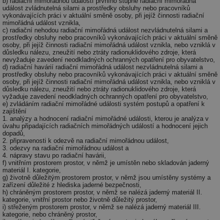
b) radiační mimořádnou událostí prvního stupně radiační mimořádná
událost zvládnutelná silami a prostředky obsluhy nebo pracovníků
vykonávajících práci v aktuální směně osoby, při jejíž činnosti radiační
mimořádná událost vznikla,
c) radiační nehodou radiační mimořádná událost nezvládnutelná silami a
prostředky obsluhy nebo pracovníků vykonávajících práci v aktuální směně
osoby, při jejíž činnosti radiační mimořádná událost vznikla, nebo vzniklá v
důsledku nálezu, zneužití nebo ztráty radionuklidového zdroje, která
nevyžaduje zavedení neodkladných ochranných opatření pro obyvatelstvo,
d) radiační havárií radiační mimořádná událost nezvládnutelná silami a
prostředky obsluhy nebo pracovníků vykonávajících práci v aktuální směně
osoby, při jejíž činnosti radiační mimořádná událost vznikla, nebo vzniklá v
důsledku nálezu, zneužití nebo ztráty radionuklidového zdroje, která
vyžaduje zavedení neodkladných ochranných opatření pro obyvatelstvo,
e) zvládáním radiační mimořádné události systém postupů a opatření k
zajištění
1. analýzy a hodnocení radiační mimořádné události, kterou je analýza v
úvahu připadajících radiačních mimořádných událostí a hodnocení jejich
dopadů,
2. připravenosti k odezvě na radiační mimořádnou událost,
3. odezvy na radiační mimořádnou událost a
4. nápravy stavu po radiační havárii,
f) vnitřním prostorem prostor, v němž je umístěn nebo skladován jaderný
materiál I. kategorie,
g) životně důležitým prostorem prostor, v němž jsou umístěny systémy a
zařízení důležité z hlediska jaderné bezpečnosti,
h) chráněným prostorem prostor, v němž se nalézá jaderný materiál II.
kategorie, vnitřní prostor nebo životně důležitý prostor,
i) střeženým prostorem prostor, v němž se nalézá jaderný materiál III.
kategorie, nebo chráněný prostor,