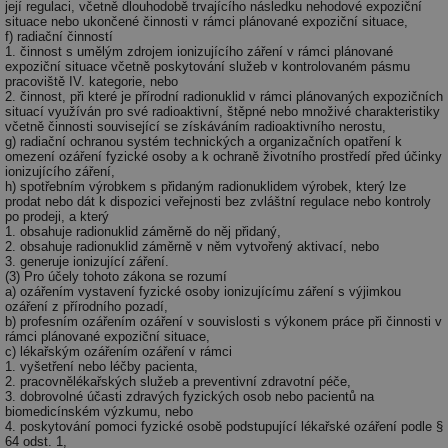
její regulaci, včetně dlouhodobě trvajícího následku nehodové expoziční
situace nebo ukončené činnosti v rámci plánované expoziční situace,
f) radiační činností
1. činnost s umělým zdrojem ionizujícího záření v rámci plánované
expoziční situace včetně poskytování služeb v kontrolovaném pásmu
pracoviště IV. kategorie, nebo
2. činnost, při které je přírodní radionuklid v rámci plánovaných expozičních
situací využíván pro své radioaktivní, štěpné nebo množivé charakteristiky
včetně činnosti související se získáváním radioaktivního nerostu,
g) radiační ochranou systém technických a organizačních opatření k
omezení ozáření fyzické osoby a k ochraně životního prostředí před účinky
ionizujícího záření,
h) spotřebním výrobkem s přidaným radionuklidem výrobek, který lze
prodat nebo dát k dispozici veřejnosti bez zvláštní regulace nebo kontroly
po prodeji, a který
1. obsahuje radionuklid záměrně do něj přidaný,
2. obsahuje radionuklid záměrně v něm vytvořený aktivací, nebo
3. generuje ionizující záření.
(3) Pro účely tohoto zákona se rozumí
a) ozářením vystavení fyzické osoby ionizujícímu záření s výjimkou
ozáření z přírodního pozadí,
b) profesním ozářením ozáření v souvislosti s výkonem práce při činnosti v
rámci plánované expoziční situace,
c) lékařským ozářením ozáření v rámci
1. vyšetření nebo léčby pacienta,
2. pracovnělékařských služeb a preventivní zdravotní péče,
3. dobrovolné účasti zdravých fyzických osob nebo pacientů na
biomedicínském výzkumu, nebo
4. poskytování pomoci fyzické osobě podstupující lékařské ozáření podle §
64 odst. 1,