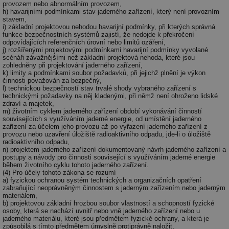
provozem nebo abnormálním provozem,
h) havarijními podmínkami stav jaderného zařízení, který není provozním
stavem,
i) základní projektovou nehodou havarijní podmínky, při kterých správná
funkce bezpečnostních systémů zajistí, že nedojde k překročení
odpovídajících referenčních úrovní nebo limitů ozáření,
j) rozšířenými projektovými podmínkami havarijní podmínky vyvolané
scénáři závažnějšími než základní projektová nehoda, které jsou
zohledněny při projektování jaderného zařízení,
k) limity a podmínkami soubor požadavků, při jejichž plnění je výkon
činnosti považován za bezpečný,
l) technickou bezpečností stav trvalé shody vybraného zařízení s
technickými požadavky na něj kladenými, při němž není ohroženo lidské
zdraví a majetek,
m) životním cyklem jaderného zařízení období vykonávání činností
souvisejících s využíváním jaderné energie, od umístění jaderného
zařízení za účelem jeho provozu až po vyřazení jaderného zařízení z
provozu nebo uzavření úložiště radioaktivního odpadu, jde-li o úložiště
radioaktivního odpadu,
n) projektem jaderného zařízení dokumentovaný návrh jaderného zařízení a
postupy a návody pro činnosti související s využíváním jaderné energie
během životního cyklu tohoto jaderného zařízení.
(4) Pro účely tohoto zákona se rozumí
a) fyzickou ochranou systém technických a organizačních opatření
zabraňující neoprávněným činnostem s jaderným zařízením nebo jaderným
materiálem,
b) projektovou základní hrozbou soubor vlastností a schopností fyzické
osoby, která se nachází uvnitř nebo vně jaderného zařízení nebo u
jaderného materiálu, které jsou předmětem fyzické ochrany, a která je
způsobilá s tímto předmětem úmyslně protiprávně naložit,