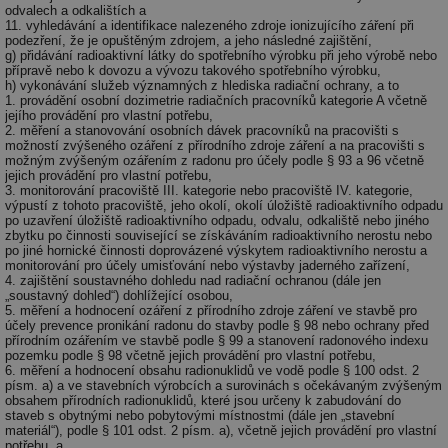
ab
odvalech a odkalištích a
Ho
11. vyhledávání a identifikace nalezeného zdroje ionizujícího záření při
zd
podezření, že je opuštěným zdrojem, a jeho následné zajištění,
ná
g) přidávání radioaktivní látky do spotřebního výrobku při jeho výrobě nebo
za
přípravě nebo k dovozu a vývozu takového spotřebního výrobku,
vz
h) vykonávání služeb významných z hlediska radiační ochrany, a to
de
1. provádění osobní dozimetrie radiačních pracovníků kategorie A včetně
de
jejího provádění pro vlastní potřebu,
re
2. měření a stanovování osobních dávek pracovníků na pracovišti s
we
možností zvýšeného ozáření z přírodního zdroje záření a na pracovišti s
možným zvýšeným ozářením z radonu pro účely podle § 93 a 96 včetně
_hjIncludedInSessionSample
1 minuta
Te
Hotjar Ltd
jejich provádění pro vlastní potřebu,
59 sekund
co
voda.tzb-
3. monitorování pracoviště III. kategorie nebo pracoviště IV. kategorie,
na
info.cz
výpustí z tohoto pracoviště, jeho okolí, okolí úložiště radioaktivního odpadu
ab
po uzavření úložiště radioaktivního odpadu, odvalu, odkaliště nebo jiného
Ho
zd
zbytku po činnosti související se získáváním radioaktivního nerostu nebo
ná
po jiné hornické činnosti doprovázené výskytem radioaktivního nerostu a
za
monitorování pro účely umisťování nebo výstavby jaderného zařízení,
vz
4. zajištění soustavného dohledu nad radiační ochranou (dále jen
de
„soustavný dohled“) dohlížející osobou,
de
5. měření a hodnocení ozáření z přírodního zdroje záření ve stavbě pro
re
účely prevence pronikání radonu do stavby podle § 98 nebo ochrany před
we
přírodním ozářením ve stavbě podle § 99 a stanovení radonového indexu
pozemku podle § 98 včetně jejich provádění pro vlastní potřebu,
__gfp_64b
1 rok
Je
Gemius
6. měření a hodnocení obsahu radionuklidů ve vodě podle § 100 odst. 2
so
.tzb-info.cz
písm. a) a ve stavebních výrobcích a surovinách s očekávaným zvýšeným
kt
obsahem přírodních radionuklidů, které jsou určeny k zabudování do
spr
staveb s obytnými nebo pobytovými místnostmi (dále jen „stavební
da
materiál“), podle § 101 odst. 2 písm. a), včetně jejich provádění pro vlastní
co
potřebu, a
ná