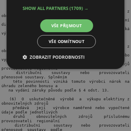
SHOW ALL PARTNERS
(1709) →
VŠE PŘIJMOUT
VŠE ODMÍTNOUT
ZOBRAZIT PODROBNOSTI
Nezbytně
Výkonové
Soubory
nutné
soubory
cílení
soubory
Funkční soubory
Nezařazené
soubory