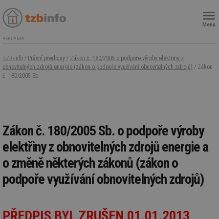
Menu
REKLAMA
TZB-info
/
Právní předpisy
/
Zákon č. 180/2005 o podpoře výroby elektřiny z
obnovitelných zdrojů energie (zákon o podpoře využívání obnovitelných zdrojů)
/ Zákon
č. 180/2005 Sb.
Zákon č. 180/2005 Sb. o podpoře výroby
elektřiny z obnovitelných zdrojů energie a
o změně některých zákonů (zákon o
podpoře využívání obnovitelných zdrojů)
PŘEDPIS BYL ZRUŠEN 01.01.2013