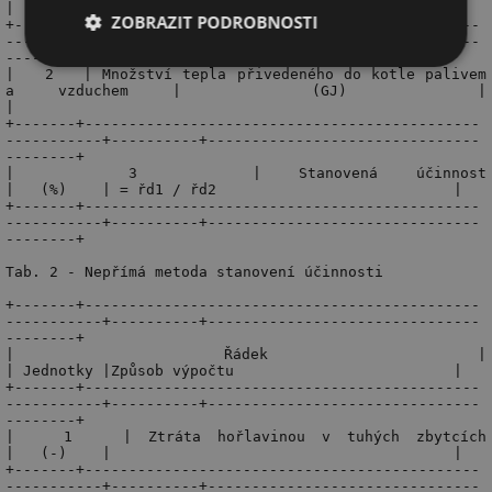
ZOBRAZIT PODROBNOSTI
Nezbytně
Výkonové
Soubory
nutné
soubory
cílení
soubory
Funkční soubory
Nezařazené
soubory
Nezbytně nutné soubory
Výkonové soubory
Soubory cílení
Funkční soubory
Nezařazené soubory
Nezbytně nutné soubory cookie umožňují základní
funkce webových stránek, jako je přihlášení