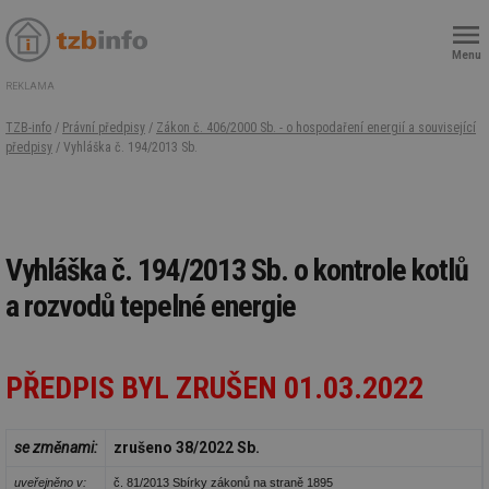
Menu
REKLAMA
TZB-info
/
Právní předpisy
/
Zákon č. 406/2000 Sb. - o hospodaření energií a související
předpisy
/ Vyhláška č. 194/2013 Sb.
Vyhláška č. 194/2013 Sb. o kontrole kotlů
a rozvodů tepelné energie
PŘEDPIS BYL ZRUŠEN 01.03.2022
se změnami:
zrušeno 38/2022 Sb.
uveřejněno v:
č. 81/2013 Sbírky zákonů na straně 1895