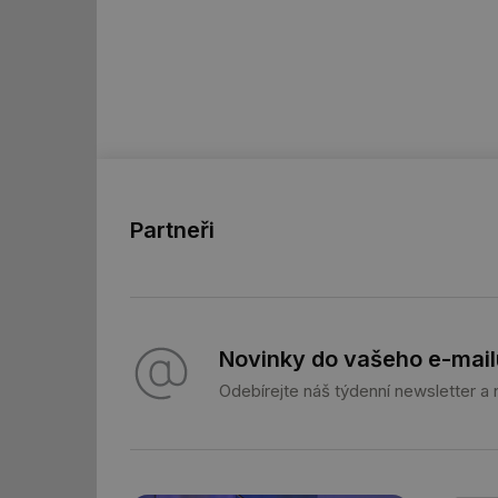
Nezbytně nutn
Nezbytně nutné soubo
stránky nelze bez ne
Název
g_state
g_csrf_token
Partneři
id
_hjAbsoluteSession
Novinky do vašeho e-mail
id
Odebírejte náš týdenní newsletter a
_hjIncludedInSessi
mv