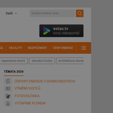
Další
estav.tv
nový videoportál
KA
FACILITY
BEZPEČNOST
CENY ENERGIÍ
DALŠÍ
regenerace domů
stavební fyzika
architektura staveb
TÉMATA 2026
ÚSPORY ENERGIE V DOMÁCNOSTECH
VÝMĚNY KOTLŮ
FOTOVOLTAIKA
VYTÁPÍME PLYNEM