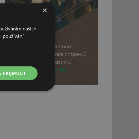
×
Používáním našich
i používání
webová prezentace
příjem a recenze příspěvků
registrace účastníků
cena
od 14 tis. Kč
E PŘIJMOUT
Nezařazené
soubory