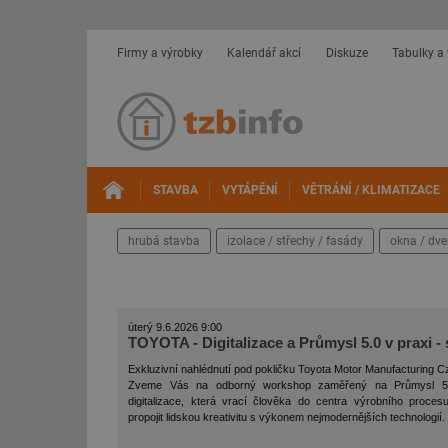
Firmy a výrobky
Kalendář akcí
Diskuze
Tabulky a
STAVBA
VYTÁPĚNÍ
VĚTRÁNÍ / KLIMATIZACE
hrubá stavba
izolace / střechy / fasády
okna / dve
úterý 9.6.2026 9:00
TOYOTA - Digitalizace a Průmysl 5.0 v praxi
Exkluzivní nahlédnutí pod pokličku Toyota Motor Manufacturing 
Zveme Vás na odborný workshop zaměřený na Průmysl 5.0
digitalizace, která vrací člověka do centra výrobního procesu. 
propojit lidskou kreativitu s výkonem nejmodernějších technologií.