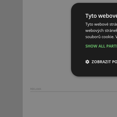
Tyto webové
Tyto webové strán
webových stránek
souborů cookie.
SHOW ALL PAR
ZOBRAZIT P
Nezbytně nutn
soubory
REKLAMA