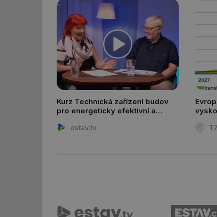
id
id
_hjFirstSeen
id
Kurz Technická zařízení budov
Evrop
pro energeticky efektivní a
vysko
_hjIncludedInSessi
zdravé budovy na FSv ČVUT
estav.tv
TZ
id
id
id
_hjIncludedInSessi