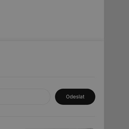
řazené soubory
 správa účtu. Webové
ní session uživatele
ar mohl sledovat
 relací. Neobsahuje
ní session uživatele
Odeslat
 informoval Hotjar
o vzorkování dat
šeho webu
vání uživatelských
ledů Airtable, k
rakcí v těchto