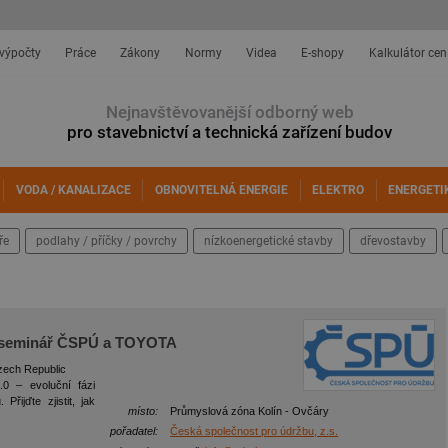
 výpočty
Práce
Zákony
Normy
Videa
E-shopy
Kalkulátor cen
Nejnavštěvovanější odborný web
pro stavebnictví a technická zařízení budov
VODA / KANALIZACE
OBNOVITELNÁ ENERGIE
ELEKTRO
ENERGETI
ře
podlahy / příčky / povrchy
nízkoenergetické stavby
dřevostavby
 - seminář ČSPÚ a TOYOTA
Czech Republic
 – evoluční fázi
Přijďte zjistit, jak
místo:
Průmyslová zóna Kolín - Ovčáry
pořadatel:
Česká společnost pro údržbu, z.s.