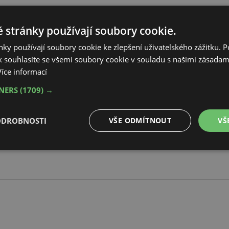
 stránky používají soubory cookie.
ky používají soubory cookie ke zlepšení uživatelského zážitku. 
 souhlasíte se všemi soubory cookie v souladu s našimi zásadam
Více informací
TNERS
(1709) →
ODROBNOSTI
VŠE ODMÍTNOUT
VŠ
é
Výkonové
Soubory cílení
Funkční soubory
soubory