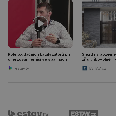
Role oxidačních katalyzátorů při
Sjezd na pozeme
omezování emisí ve spalinách
zřídit libovolně. 
s komunikací, mus
estav.tv
ESTAV.cz
požádat