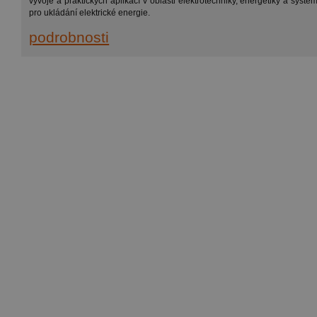
vývoje a praktických aplikací v oblasti elektrotechniky, energetiky a systé
pro ukládání elektrické energie.
podrobnosti