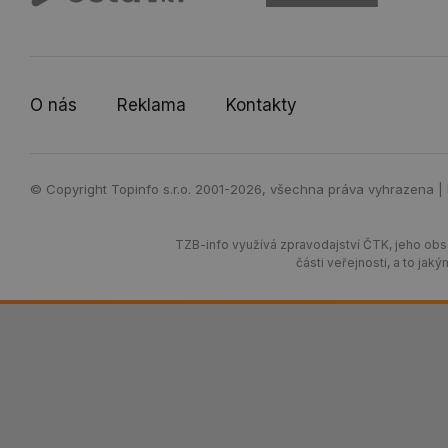
O nás
Reklama
Kontakty
© Copyright Topinfo s.r.o. 2001-2026, všechna práva vyhrazena |
TZB-info využívá zpravodajství ČTK, jeho obsa
části veřejnosti, a to j