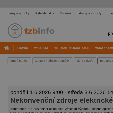
Firmy a výrobky
Kalendář akcí
Diskuze
Tabulky a výpočty
Prá
pr
STAVBA
VYTÁPĚNÍ
VĚTRÁNÍ / KLIMATIZACE
VODA / KAN
hrubá stavba
izolace / střechy / fasády
okna / dveře
podlahy /
pondělí 1.6.2026 9:00 - středa 3.6.2026 1
Nekonvenční zdroje elektrické
Konference pro prezentaci aktuálních výsledků výzkumu, technologické