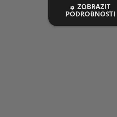
ZOBRAZIT
PODROBNOSTI
Nezbytně nutné
Výko
soubory
sou
Nezbytně nutné soubory
V
Nezbytně nutné soubory cookie umožňu
stránky nelze bez nezbytně nutných s
Pro
Název
Do
g_state
.fo
inf
g_csrf_token
.fo
inf