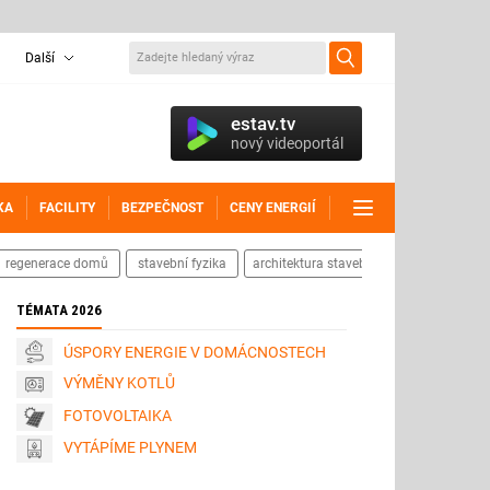
Další
estav.tv
nový videoportál
KA
FACILITY
BEZPEČNOST
CENY ENERGIÍ
DALŠÍ
regenerace domů
stavební fyzika
architektura staveb
TÉMATA 2026
ÚSPORY ENERGIE V DOMÁCNOSTECH
VÝMĚNY KOTLŮ
FOTOVOLTAIKA
VYTÁPÍME PLYNEM