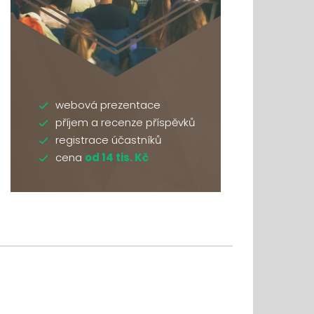
webová prezentace
příjem a recenze příspěvků
registrace účastníků
cena
od 14 tis. Kč