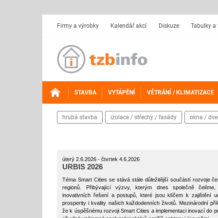
Firmy a výrobky
Kalendář akcí
Diskuze
Tabulky a
STAVBA
VYTÁPĚNÍ
VĚTRÁNÍ / KLIMATIZACE
hrubá stavba
izolace / střechy / fasády
okna / dve
úterý 2.6.2026 - čtvrtek 4.6.2026
URBIS 2026
Téma Smart Cities se stává stále důležitější součástí rozvoje č
regionů. Přibývající výzvy, kterým dnes společně čelíme, 
inovativních řešení a postupů, které jsou klíčem k zajištění ud
prosperity i kvality našich každodenních životů. Mezinárodní pří
že k úspěšnému rozvoji Smart Cities a implementaci inovací do 