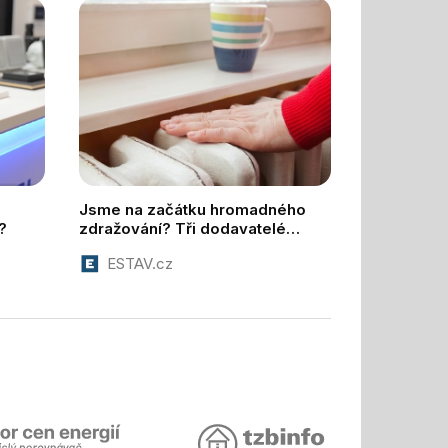
Jsme na začátku hromadného
?
zdražování? Tři dodavatelé
zvýšili ceny
ESTAV.cz