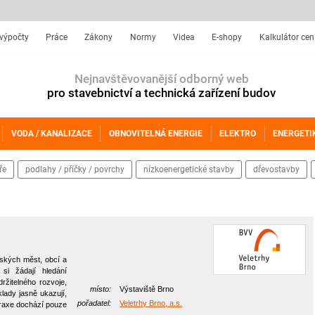
 výpočty
Práce
Zákony
Normy
Videa
E-shopy
Kalkulátor cen
Nejnavštěvovanější odborný web
pro stavebnictví a technická zařízení budov
VODA / KANALIZACE
OBNOVITELNÁ ENERGIE
ELEKTRO
ENERGETI
ře
podlahy / příčky / povrchy
nízkoenergetické stavby
dřevostavby
eských měst, obcí a
si žádají hledání
ržitelného rozvoje,
místo:
Výstaviště Brno
klady jasně ukazují,
pořadatel:
Veletrhy Brno, a.s.
praxe dochází pouze