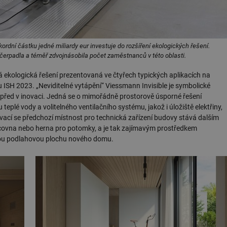
ordní částku jedné miliardy eur investuje do rozšíření ekologických řešení.
á čerpadla a téměř zdvojnásobila počet zaměstnanců v této oblasti.
á ekologická řešení prezentovaná ve čtyřech typických aplikacích na
 ISH 2023. „Neviditelné vytápění“ Viessmann Invisible je symbolické
před v inovaci. Jedná se o mimořádně prostorově úsporné řešení
eplé vody a volitelného ventilačního systému, jakož i úložiště elektřiny,
ovací se předchozí místnost pro technická zařízení budovy stává dalším
covna nebo herna pro potomky, a je tak zajímavým prostředkem
nou podlahovou plochu nového domu.