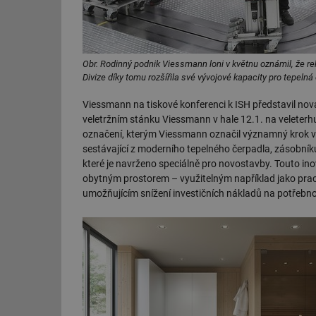
Obr. Rodinný podnik Viessmann loni v květnu oznámil, že rek
Divize díky tomu rozšířila své vývojové kapacity pro tepeln
Viessmann na tiskové konferenci k ISH představil nov
veletržním stánku Viessmann v hale 12.1. na veleterhu
označení, kterým Viessmann označil významný krok v
sestávající z moderního tepelného čerpadla, zásobníku t
které je navrženo speciálně pro novostavby. Touto in
obytným prostorem – využitelným například jako pra
umožňujícím snížení investičních nákladů na potřeb