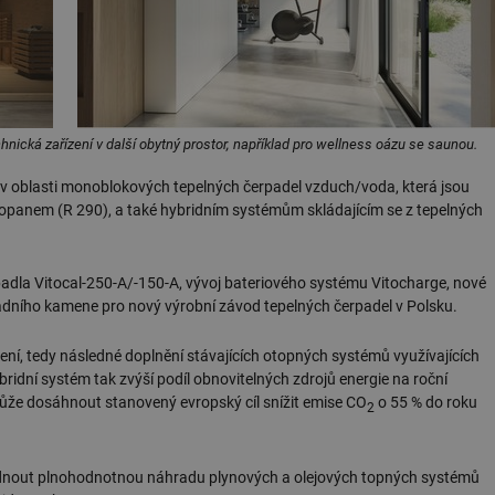
hnická zařízení v další obytný prostor, například pro wellness oázu se saunou.
v oblasti monoblokových tepelných čerpadel vzduch/voda, která jsou
ropanem (R 290), a také hybridním systémům skládajícím se z tepelných
padla Vitocal-250-A/-150-A, vývoj bateriového systému Vitocharge, nové
ladního kamene pro nový výrobní závod tepelných čerpadel v Polsku.
í, tedy následné doplnění stávajících otopných systémů využívajících
bridní systém tak zvýší podíl obnovitelných zdrojů energie na roční
omůže dosáhnout stanovený evropský cíl snížit emise CO
o 55 % do roku
2
ídnout plnohodnotnou náhradu plynových a olejových topných systémů