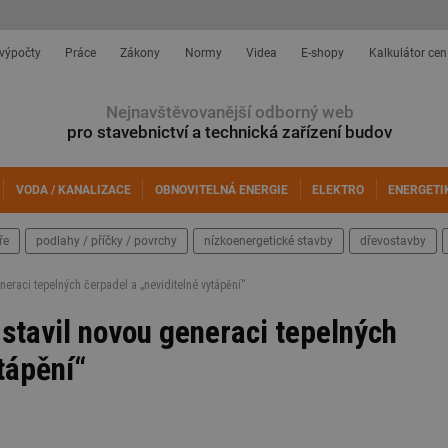
 výpočty
Práce
Zákony
Normy
Videa
E-shopy
Kalkulátor cen
Nejnavštěvovanější odborný web
pro stavebnictví a technická zařízení budov
VODA / KANALIZACE
OBNOVITELNÁ ENERGIE
ELEKTRO
ENERGETI
ře
podlahy / příčky / povrchy
nízkoenergetické stavby
dřevostavby
eraci tepelných čerpadel a „neviditelné vytápění“
tavil novou generaci tepelných
tápění“