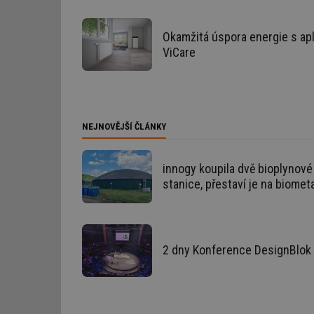
Okamžitá úspora energie s apl
ViCare
Nezbytně nutn
Nezbytně nutné soubo
stránky nelze bez ne
NEJNOVĚJŠÍ ČLÁNKY
Název
g_state
innogy koupila dvě bioplynové
stanice, přestaví je na biomet
g_csrf_token
id
2 dny Konference DesignBlok 
_hjAbsoluteSession
id