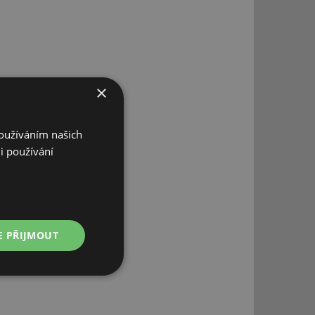
×
Používáním našich
i používání
E PŘIJMOUT
Nezařazené
soubory