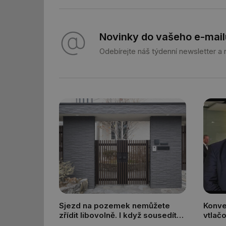
id
_hjIncludedInSessi
Novinky do vašeho e-mail
Odebírejte náš týdenní newsletter a
_dc_gtm_UA-590170
id
_hjIncludedInSessi
_hjIncludedInSessi
__gfp_64b
Sjezd na pozemek nemůžete
Konve
__cf_bm
zřídit libovolně. I když sousedíte
vtlač
s komunikací, musíte o něj
distr