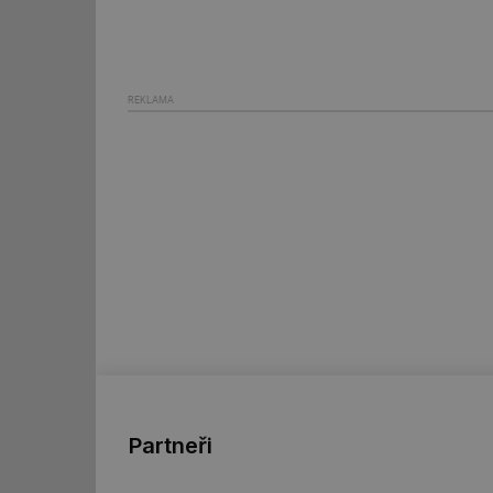
_hjIncludedInSessi
mv
REKLAMA
id
id
_hjFirstSeen
id
_hjIncludedInSessi
id
Partneři
id