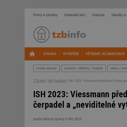
Firmy a výrobky
Kalendář akcí
Diskuze
Tabulky a
STAVBA
VYTÁPĚNÍ
VĚTRÁNÍ / KLIMATIZACE
hrubá stavba
izolace / střechy / fasády
okna / dve
TZB-info
/
ISH Frankfurt
/ ISH 2023: Viessmann představil novou gen
ISH 2023: Viessmann předs
čerpadel a „neviditelné vy
podle tiskové zprávy k ISH 2023