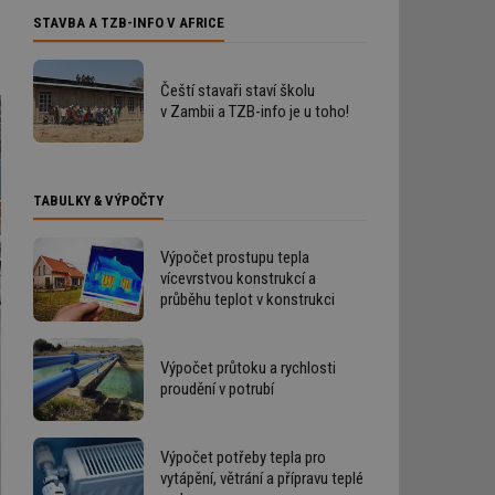
STAVBA A TZB-INFO V AFRICE
Čeští stavaři staví školu
v Zambii a TZB-info je u toho!
TABULKY & VÝPOČTY
Výpočet prostupu tepla
vícevrstvou konstrukcí a
průběhu teplot v konstrukci
Výpočet průtoku a rychlosti
proudění v potrubí
Výpočet potřeby tepla pro
vytápění, větrání a přípravu teplé