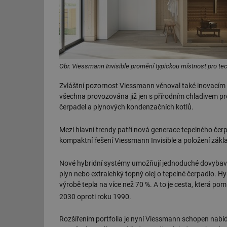
Obr. Viessmann Invisible promění typickou místnost pro tec
Zvláštní pozornost Viessmann věnoval také inovacím 
všechna provozována již jen s přírodním chladivem p
čerpadel a plynových kondenzačních kotlů.
Mezi hlavní trendy patří nová generace tepelného čer
kompaktní řešení Viessmann Invisible a položení zák
Nové hybridní systémy umožňují jednoduché dovybaven
plyn nebo extralehký topný olej o tepelné čerpadlo. Hy
výrobě tepla na více než 70 %. A to je cesta, která p
2030 oproti roku 1990.
Rozšířením portfolia je nyní Viessmann schopen nab