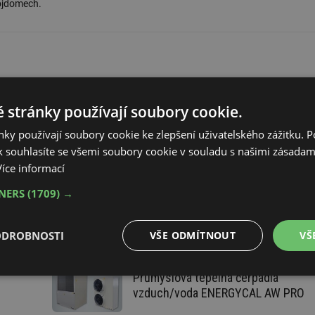
ojdomech.
 stránky používají soubory cookie.
ky používají soubory cookie ke zlepšení uživatelského zážitku. 
 souhlasíte se všemi soubory cookie v souladu s našimi zásadam
Více informací
voltaika (Obnovitelná energie)
TNERS
(1709) →
ODROBNOSTI
VŠE ODMÍTNOUT
VŠ
Průmyslová tepelná čerpadla
é
Výkonové
Soubory cílení
Funkční soubory
soubory
vzduch/voda ENERGYCAL AW PRO