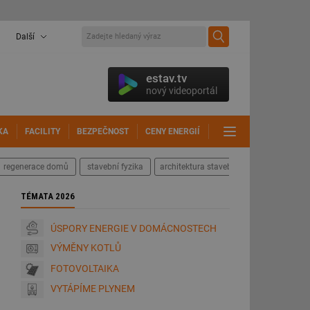
Další
estav.tv
nový videoportál
KA
FACILITY
BEZPEČNOST
CENY ENERGIÍ
DALŠÍ
regenerace domů
stavební fyzika
architektura staveb
TÉMATA 2026
ÚSPORY ENERGIE V DOMÁCNOSTECH
VÝMĚNY KOTLŮ
FOTOVOLTAIKA
VYTÁPÍME PLYNEM