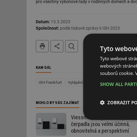
pro všechny výkonové řady v rodinných domech a dv
Datum:
15.3.2023
Společnost:
podle tiskové zprávy k ISH 2023
tisk
hledat
Tyto webové
Tyto webové strán
webových stránek
KAM DÁL
souborů cookie.
ISH Frankfurt
Vytápění
Obnovitelná energie
Foto
SHOW ALL PAR
ZOBRAZIT P
MOHLO BY VÁS ZAJÍMAT
Viessmann: Hybridní tepelná
Nezbytně nutn
čerpadla jsou velmi účinná,
soubory
obnovitelná a perspektivní