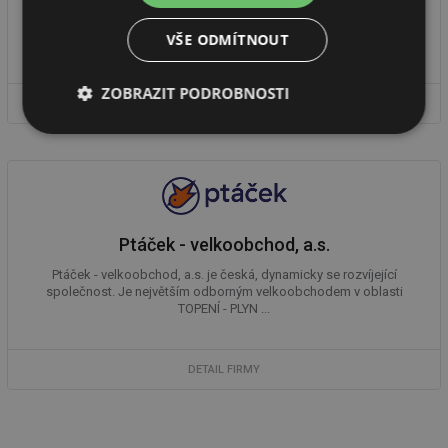
Specializovaný OBCHOD a PORADENSTVÍ - izolační materiály tepelné,
hlukové, protipožární se zaměřením na TECHNICKÉ izolace a
VŠE ODMÍTNOUT
ZATEPLENÍ ...
ZOBRAZIT PODROBNOSTI
DETAIL FIRMY
Nezbytně
Výkonové
Soubory
nutné
soubory
cílení
soubory
Ptáček - velkoobchod, a.s.
Funkční soubory
Nezařazené
soubory
Ptáček - velkoobchod, a.s. je česká, dynamicky se rozvíjející
společnost. Je největším odborným velkoobchodem v oblasti
TOPENÍ - PLYN ...
DETAIL FIRMY
Nezbytně nutné soubory
Výkonové soubory
Soubory cílení
Funkční soubory