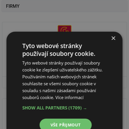
FIRMY
×
Tyto webové stránky
GIENGER spol. s r.o.
používají soubory cookie.
Velkoobchod - topenářská, instalační, sanitární a klimatizační
technika. Holding GC SKUPINA tvoří celkem 8 společností. Sortiment:
Tyto webové stránky používají soubory
...
cookie ke zlepšení uživatelského zážitku.
Používáním našich webových stránek
DETAIL FIRMY
souhlasíte se všemi soubory cookie v
souladu s našimi zásadami používání
souborů cookie.
Více informací
SHOW ALL PARTNERS
(1709) →
IZOLTECH s.r.o.
VŠE PŘIJMOUT