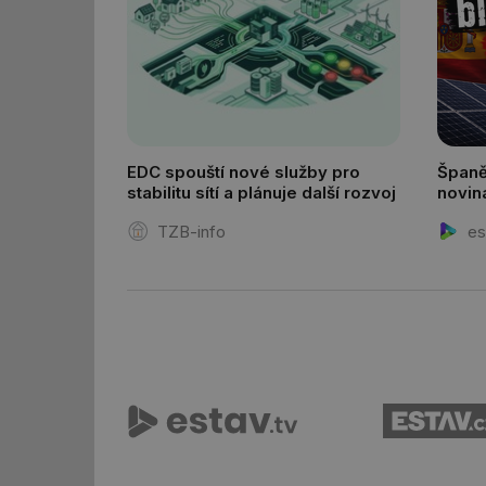
_hjAbsoluteSession
id
_hjIncludedInSessi
EDC spouští nové služby pro
Španě
mv
stabilitu sítí a plánuje další rozvoj
novin
TZB-info
es
id
id
_hjFirstSeen
id
_hjIncludedInSessi