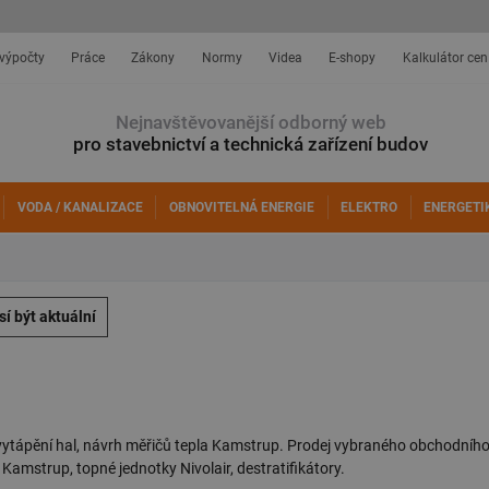
 výpočty
Práce
Zákony
Normy
Videa
E-shopy
Kalkulátor cen
Nejnavštěvovanější odborný web
pro stavebnictví a technická zařízení budov
VODA / KANALIZACE
OBNOVITELNÁ ENERGIE
ELEKTRO
ENERGETI
í být aktuální
vytápění hal, návrh měřičů tepla Kamstrup. Prodej vybraného obchodníh
 Kamstrup, topné jednotky Nivolair, destratifikátory.