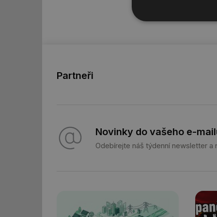
Nezbytně nutn
soubory
Partneři
Nezbytně nutn
Nezbytně nutné soubo
stránky nelze bez ne
Novinky do vašeho e-mail
Název
Odebírejte náš týdenní newsletter a
g_state
g_csrf_token
id