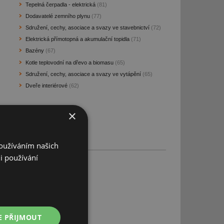
Tepelná čerpadla - elektrická
(81)
Dodavatelé zemního plynu
(77)
Sdružení, cechy, asociace a svazy ve stavebnictví
(72)
Elektrická přímotopná a akumulační topidla
(71)
Bazény
(67)
Kotle teplovodní na dřevo a biomasu
(65)
Sdružení, cechy, asociace a svazy ve vytápění
(65)
Dveře interiérové
(62)
×
Používáním našich
i používání
E PŘIJMOUT