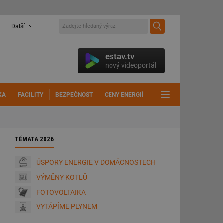
Další
estav.tv
nový videoportál
KA
FACILITY
BEZPEČNOST
CENY ENERGIÍ
DALŠÍ
TÉMATA 2026
ÚSPORY ENERGIE V DOMÁCNOSTECH
VÝMĚNY KOTLŮ
FOTOVOLTAIKA
o
VYTÁPÍME PLYNEM