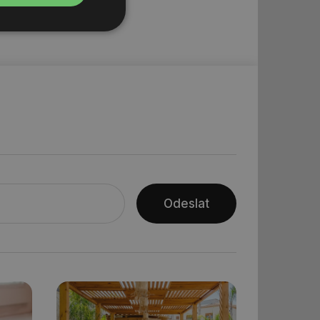
Nezařazené
soubory
řazené soubory
 správa účtu. Webové
Odeslat
ní session uživatele