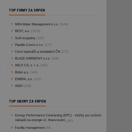
TOP FIRMY ZA SRPEN
MEA Water Management s.r.o.
(1104)
BEST, a.s.
(1070)
Svět koupelny
(197)
Pipelife Czech s.r.o.
(177)
Cech topenářů a instalatérů ČR
(177)
BLAZE HARMONY s.r.o.
(159)
WILO CS, s. r. o.
(156)
Brilon a.s.
(144)
ENBRA, a.s.
(137)
ASIO
(134)
TOP OBORY ZA SRPEN
Energy Performance Contracting (EPC) - služby pro snížení
nákladů na energie vč. financování
(167)
Facility management
(84)