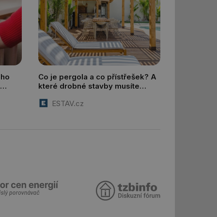
ar mohl sledovat
 relací. Neobsahuje
ní session uživatele
 informoval Hotjar
o vzorkování dat
šeho webu
ého
Co je pergola a co přístřešek? A
vání uživatelských
které drobné stavby musíte
ledů Airtable, k
povolovat? Pomůže metodika
rakcí v těchto
ESTAV.cz
ní session uživatele
ní session uživatele
ar mohl sledovat
 relací. Neobsahuje
ní session uživatele
 informoval Hotjar
o vzorkování dat