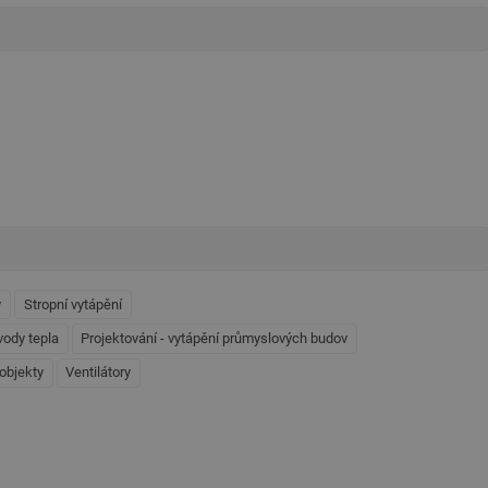
y
Stropní vytápění
vody tepla
Projektování - vytápění průmyslových budov
objekty
Ventilátory