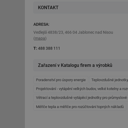
KONTAKT
ADRESA:
Vedlejší 4838/23, 466 04 Jablonec nad Nisou
(
mapa
)
T:
488 388 111
Zařazení v Katalogu firem a výrobků
Poradenství pro úspory energie
Teplovzdušné jednotk
Projektování - vytápění velkých budov, velké kotelny a roz
Větrací a teplovzdušné vytápěcí jednotky pro průmyslové 
Měřiče tepla a měřiče pro rozúčtování topných nákladů