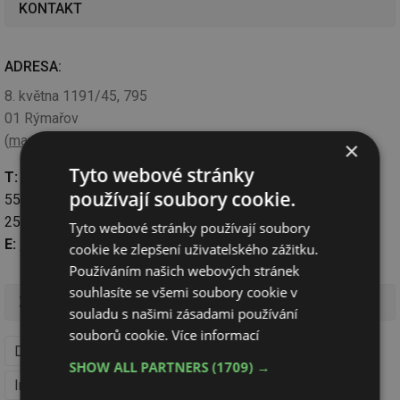
KONTAKT
ADRESA:
8. května 1191/45, 795
01 Rýmařov
(
mapa
)
×
Tyto webové stránky
T:
+420 554 252 111, +420
používají soubory cookie.
554 252 130, Fax: +420 554
252 333
Tyto webové stránky používají soubory
E:
info@rdrymarov.cz
cookie ke zlepšení uživatelského zážitku.
Používáním našich webových stránek
souhlasíte se všemi soubory cookie v
Zařazení v Katalogu firem a výrobků
souladu s našimi zásadami používání
souborů cookie.
Více informací
Dřevostavby - nosné systémy
Projektování staveb
SHOW ALL PARTNERS
(1709) →
Inženýrská činnost ve stavebnictví