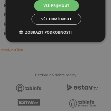
Řízení investičních projektů
VŠE PŘIJMOUT
Realizace staveb - dřevostavby
VŠE ODMÍTNOUT
Realizace staveb - nízkoenergetické a pasivní domy
ZOBRAZIT PODROBNOSTI
Realizace staveb - bytové domy
Nezbytně
Výkonové
Soubory
nutné
soubory
cílení
Aktualizovat údaje
soubory
Funkční soubory
Nezařazené
soubory
Patříme do dobré rodiny
Nezbytně nutné soubory
Výkonové soubory