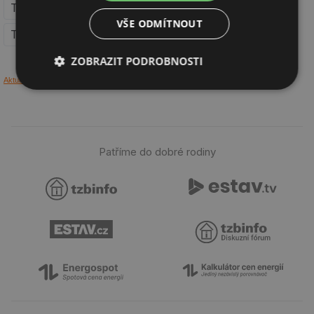
Tepelné izolace potrubí pro vytápění a vodu
VŠE ODMÍTNOUT
Tepelné izolace armatur pro vytápění a vodu
ZOBRAZIT PODROBNOSTI
Aktualizovat údaje
Nezbytně
Výkonové
Soubory
nutné
soubory
cílení
soubory
Patříme do dobré rodiny
Funkční soubory
Nezařazené
soubory
Nezbytně nutné soubory
Výkonové soubory
Soubory cílení
Funkční soubory