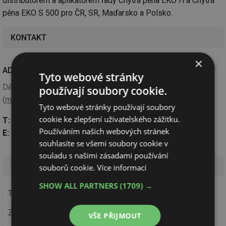
distributorem a aplikátorem řady Chytrá pěna EKO H a Chytrá
pěna EKO S 500 pro ČR, SR, Maďarsko a Polsko.
KONTAKT
×
ADRESA:
Tyto webové stránky
Dělnická 397/39, 624 00 Brno
používají soubory cookie.
(
mapa
)
Tyto webové stránky používají soubory
cookie ke zlepšení uživatelského zážitku.
T:
+420 735 700 770
Používáním našich webových stránek
E:
info@chytrapena.cz
souhlasíte se všemi soubory cookie v
souladu s našimi zásadami používání
Zařazení v Katalogu firem a výrobků
souborů cookie.
Více informací
SHOW ALL PARTNERS
(1709) →
Tepelné izolace z pěnového polyuretanu (PU)
Zateplovací systémy vnitřní
VŠE PŘIJMOUT