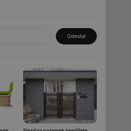
ní session uživatele
Odeslat
ar mohl sledovat
 relací. Neobsahuje
ní session uživatele
 informoval Hotjar
o vzorkování dat
šeho webu
vání uživatelských
ledů Airtable, k
rakcí v těchto
ní session uživatele
ní session uživatele
avte
Sjezd na pozemek nemůžete