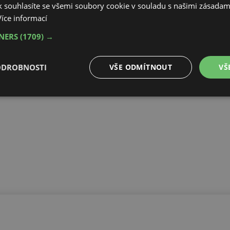
 souhlasíte se všemi soubory cookie v souladu s našimi zásadam
Více informací
TNERS
(1709) →
ODROBNOSTI
VŠE ODMÍTNOUT
VŠ
é
Výkonové
Soubory cílení
Funkční soubory
soubory
é soubory
Výkonové soubory
Soubory cílení
Funkční soubory
Neza
ry cookie umožňují základní funkce webových stránek, jako je přihlášení uživatele a
zbytně nutných souborů cookie správně používat.
Provider
/
Vyprší
Popis
Doména