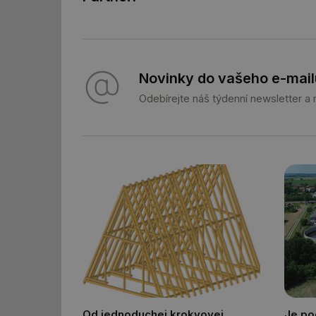
g_state
g_csrf_token
Novinky do vašeho e-mail
id
Odebírejte náš týdenní newsletter a
_hjAbsoluteSession
id
_hjIncludedInSessi
mv
id
id
Od jednoduchej krokvovej
Je po