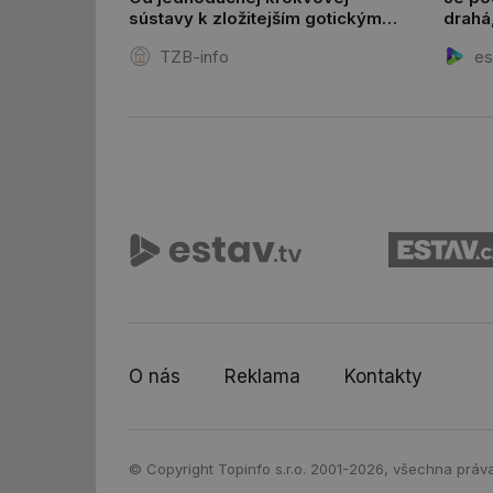
sústavy k zložitejším gotickým
drahá,
_hjFirstSeen
väzbám: Riešené krovové
TZB-info
es
systémy, 2. časť
id
_hjIncludedInSessi
id
id
id
_hjIncludedInSessi
O nás
Reklama
Kontakty
_dc_gtm_UA-590170
© Copyright Topinfo s.r.o. 2001-2026, všechna práv