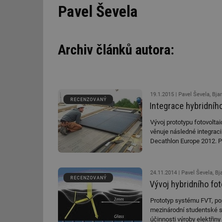
Pavel Ševela
Archiv článků autora:
19.1.2015
Pavel Ševela, Bja
RECENZOVANÝ
Integrace hybridníh
Vývoj prototypu fotovolta
věnuje následné integrac
Decathlon Europe 2012. P
bilanci domu, jednoducho
24.11.2014
Pavel Ševela, Bj
RECENZOVANÝ
Vývoj hybridního fo
Prototyp systému FVT, po
mezinárodní studentské s
účinnosti výroby elektřiny