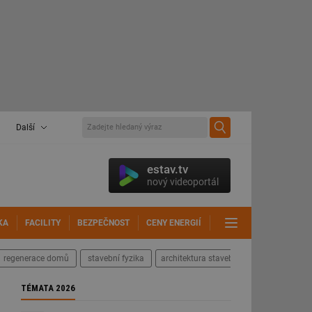
Další
estav.tv
nový videoportál
KA
FACILITY
BEZPEČNOST
CENY ENERGIÍ
DALŠÍ
regenerace domů
stavební fyzika
architektura staveb
TÉMATA 2026