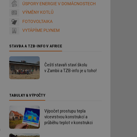
ÚSPORY ENERGIE V DOMÁCNOSTECH
VÝMĚNY KOTLŮ
FOTOVOLTAIKA
VYTÁPÍME PLYNEM
STAVBA A TZB-INFO V AFRICE
Čeští stavaři staví školu
v Zambii a TZB-info je u toho!
TABULKY & VÝPOČTY
Výpočet prostupu tepla
vícevrstvou konstrukcí a
průběhu teplot v konstrukci
u