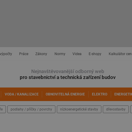
 výpočty
Práce
Zákony
Normy
Videa
E-shopy
Kalkulátor cen
Nejnavštěvovanější odborný web
pro stavebnictví a technická zařízení budov
VODA / KANALIZACE
OBNOVITELNÁ ENERGIE
ELEKTRO
ENERGETI
ře
podlahy / příčky / povrchy
nízkoenergetické stavby
dřevostavby