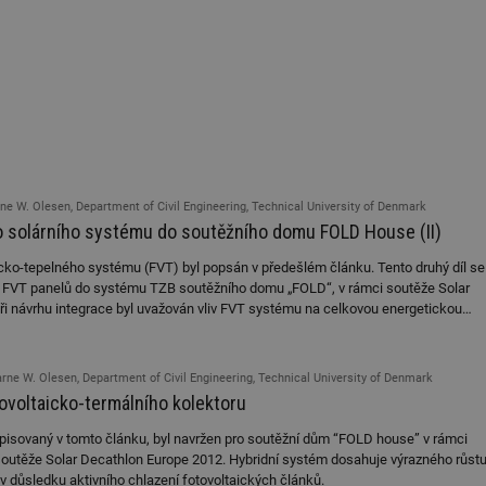
rne W. Olesen, Department of Civil Engineering, Technical University of Denmark
o solárního systému do soutěžního domu FOLD House (II)
icko-tepelného systému (FVT) byl popsán v předešlém článku. Tento druhý díl se
i FVT panelů do systému TZB soutěžního domu „FOLD“, v rámci soutěže Solar
ři návrhu integrace byl uvažován vliv FVT systému na celkovou energetickou
st realizace a snadná údržba.
arne W. Olesen, Department of Civil Engineering, Technical University of Denmark
tovoltaicko-termálního kolektoru
pisovaný v tomto článku, byl navržen pro soutěžní dům “FOLD house” v rámci
outěže Solar Decathlon Europe 2012. Hybridní systém dosahuje výrazného růst
 v důsledku aktivního chlazení fotovoltaických článků.