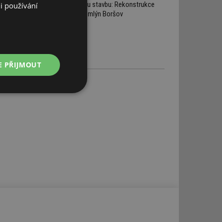
starou stavbu: Rekonstrukce
i používání
Žitný mlýn Boršov
E PŘIJMOUT
Nezařazené
soubory
řazené soubory
 správa účtu. Webové