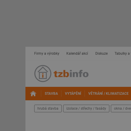
Firmy a výrobky
Kalendář akcí
Diskuze
Tabulky a
STAVBA
VYTÁPĚNÍ
VĚTRÁNÍ / KLIMATIZACE
hrubá stavba
izolace / střechy / fasády
okna / dve