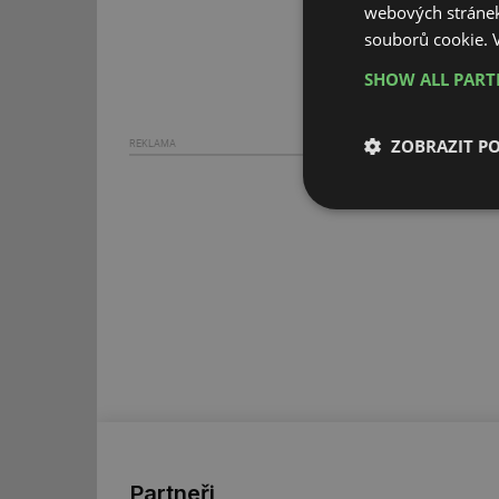
webových stránek
souborů cookie.
SHOW ALL PAR
ZOBRAZIT P
REKLAMA
Nezbytně nutn
soubory
Nezbytně nutn
Nezbytně nutné soubo
stránky nelze bez ne
Název
Partneři