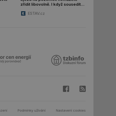
zřídit libovolně. I když sousedíte
ar mohl sledovat
s komunikací, musíte o něj
 relací. Neobsahuje
ESTAV.cz
požádat
ní session uživatele
 informoval Hotjar
o vzorkování dat
šeho webu
ní session uživatele
ní session uživatele
ní session uživatele
 informoval Hotjar
o vzorkování dat
šeho webu
ům používajícím
skriptů a kódu na
at za nezbytně
sí fungovat správně.
aké identifikátorem
azení
Podmínky užívání
Nastavení cookies