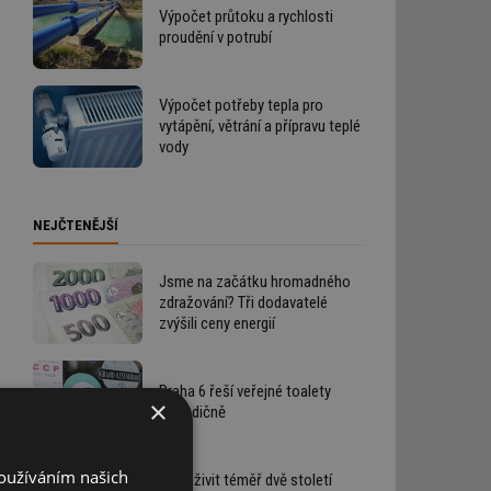
Výpočet průtoku a rychlosti
proudění v potrubí
Výpočet potřeby tepla pro
vytápění, větrání a přípravu teplé
vody
NEJČTENĚJŠÍ
Jsme na začátku hromadného
zdražování? Tři dodavatelé
zvýšili ceny energií
Praha 6 řeší veřejné toalety
×
netradičně
Používáním našich
Jak oživit téměř dvě století