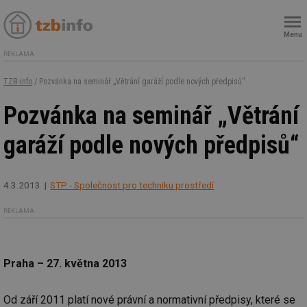
Menu
REKLAMA
TZB-info
/ Pozvánka na seminář „Větrání garáží podle nových předpisů“
Pozvánka na seminář „Větrání
garáží podle nových předpisů“
4.3.2013
STP - Společnost pro techniku prostředí
REKLAMA
Praha – 27. května 2013
Od září 2011 platí nové právní a normativní předpisy, které se