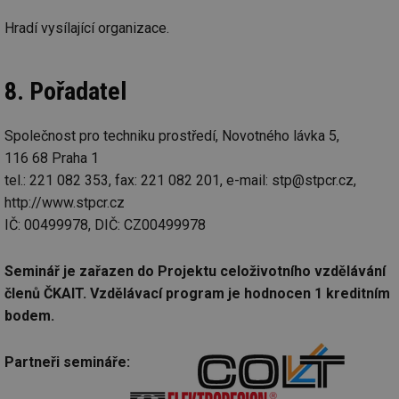
info.cz
prohlížeče
př
po
Hradí vysílající organizace.
g_csrf_token
.forum.tzb-
Zavřením
Sl
info.cz
prohlížeče
př
po
8. Pořadatel
id
konference.tzb-
1 rok
Te
info.cz
co
po
vy
Společnost pro techniku prostředí, Novotného lávka 5,
se
116 68 Praha 1
_hjAbsoluteSessionInProgress
29 minut
So
Hotjar Ltd
59 sekund
na
.tzb-info.cz
tel.: 221 082 353, fax: 221 082 201, e-mail: stp@stpcr.cz,
ab
http://www.stpcr.cz
sl
ce
IČ: 00499978, DIČ: CZ00499978
pr
poč
Ne
žá
Seminář je zařazen do Projektu celoživotního vzdělávání
id
in
členů ČKAIT. Vzdělávací program je hodnocen 1 kreditním
bodem.
id
vetrani.tzb-
10 let
Te
info.cz
co
po
vy
Partneři semináře:
se
_hjIncludedInSessionSample
1 minuta
Te
Hotjar Ltd