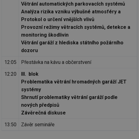
Větrání automatických parkovacích systémů
Analýza rizika vzniku výbušné atmosféry a
Protokol o určení vnějších vlivů
Provozní režimy větracích systémů, detekce a
monitoring škodlivin
Větrání garáží z hlediska státního požárního
dozoru
12:05
Přestávka na kávu a občerstvení
12:20
III. blok
Problematika větrání hromadných garáží JET
systémy
Shrnutí problematiky větrání garáží podle
nových předpisů
Závěrečná diskuse
13:50
Závěr semináře