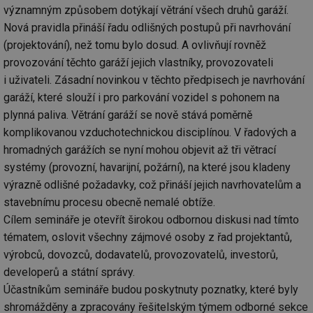
významným způsobem dotýkají větrání všech druhů garáží.
Nová pravidla přináší řadu odlišných postupů při navrhování
(projektování), než tomu bylo dosud. A ovlivňují rovněž
provozování těchto garáží jejich vlastníky, provozovateli
i uživateli. Zásadní novinkou v těchto předpisech je navrhování
garáží, které slouží i pro parkování vozidel s pohonem na
plynná paliva. Větrání garáží se nově stává poměrně
komplikovanou vzduchotechnickou disciplínou. V řadových a
hromadných garážích se nyní mohou objevit až tři větrací
systémy (provozní, havarijní, požární), na které jsou kladeny
výrazně odlišné požadavky, což přináší jejich navrhovatelům a
stavebnímu procesu obecně nemalé obtíže.
Cílem semináře je otevřít širokou odbornou diskusi nad tímto
tématem, oslovit všechny zájmové osoby z řad projektantů,
výrobců, dovozců, dodavatelů, provozovatelů, investorů,
developerů a státní správy.
Účastníkům semináře budou poskytnuty poznatky, které byly
shromážděny a zpracovány řešitelským týmem odborné sekce