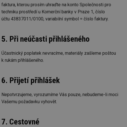
faktura, kterou prosím uhraďte na konto Společnosti pro
techniku prostředí u Komerční banky v Praze 1, číslo
Funkční soubory
Nezařazené
účtu 43837011/0100, variabilní symbol = číslo faktury.
soubory
5. Při neúčasti přihlášeného
Účastnický poplatek nevracíme, materiály zašleme poštou
k rukám přihlášeného.
Nezbytně nutné soubory
Výkonové soubory
Soubory cílení
Funkční soubory
Nezařazené soubory
6. Přijetí přihlášek
Nezbytně nutné soubory cookie umožňují základní
funkce webových stránek, jako je přihlášení
Nepotvrzujeme, vyrozumíme Vás pouze, nebudeme-li moci
uživatele a správa účtu. Webové stránky nelze bez
Vašemu požadavku vyhovět.
nezbytně nutných souborů cookie správně používat.
Provider
/
Název
Vyprší
Po
Doména
7. Cestovné
g_state
.forum.tzb-
Zavřením
Sl