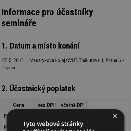
Informace pro účastníky
semináře
1. Datum a místo konání
27. 5. 2013 – Masarykova kolej ČVUT, Thákurova 1, Praha 6 -
Dejvice
2. Účastnický poplatek
Cena
bez DPH
včetně DPH
×
Pro členy STP
1223 Kč
1480 Kč
Tyto webové stránky
Pro ostatní
1388 Kč
1680 Kč