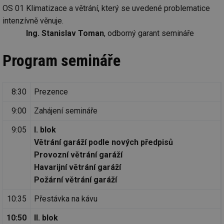
OS 01 Klimatizace a větrání, který se uvedené problematice
intenzívně věnuje.
Ing. Stanislav Toman
, odborný garant semináře
Program semináře
8:30
Prezence
9:00
Zahájení semináře
9:05
I. blok
Větrání garáží podle nových předpisů
Provozní větrání garáží
Havarijní větrání garáží
Požární větrání garáží
10:35
Přestávka na kávu
10:50
II. blok