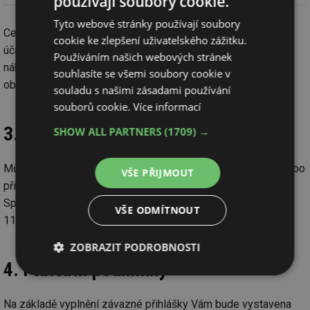
používají soubory cookie.
Tyto webové stránky používají soubory
Cena semináře je stanovena dohodou mezi pořadatelem a
cookie ke zlepšení uživatelského zážitku.
účastníkem semináře. Součástí účastnického poplatku jsou
Používáním našich webových stránek
náklady na organizaci semináře, materiály k semináři a
souhlasíte se všemi soubory cookie v
občerstvení v průběhu semináře.
souladu s našimi zásadami používání
souborů cookie.
Více informací
3. Závazná přihláška
SHOW ALL PARTNERS
(1709) →
Můžete využít závazné on-line přihlášky na www.stpcr.cz nebo
VŠE PŘIJMOUT
přihlášku zašlete nejpozději do 20. 5. 2013 na adresu
Společnost pro techniku prostředí, Novotného lávka 5,
VŠE ODMÍTNOUT
116 68 Praha 1, tel. / fax: 221 082 201, e-mail: stp@stpcr.cz.
ZOBRAZIT PODROBNOSTI
4. Platební podmínky
Nezbytně
Výkonové
Soubory
nutné
soubory
cílení
soubory
Na základě vyplnění závazné přihlášky Vám bude vystavena