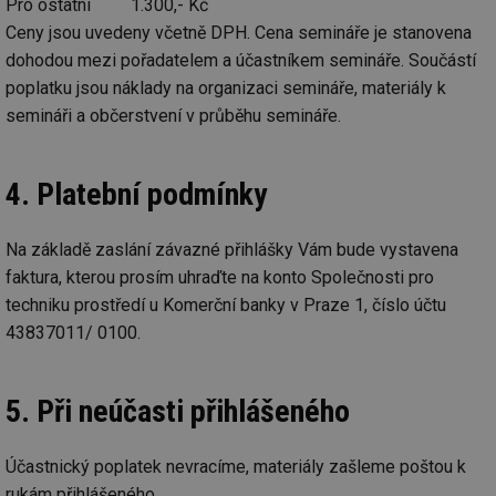
sl
Pro ostatní 1.300,- Kč
ce
Ceny jsou uvedeny včetně DPH. Cena semináře je stanovena
pr
poč
dohodou mezi pořadatelem a účastníkem semináře. Součástí
Ne
žá
poplatku jsou náklady na organizaci semináře, materiály k
id
in
semináři a občerstvení v průběhu semináře.
id
vetrani.tzb-
10 let
Te
info.cz
co
po
4. Platební podmínky
vy
se
_hjIncludedInSessionSample
1 minuta
Te
Hotjar Ltd
Na základě zaslání závazné přihlášky Vám bude vystavena
59 sekund
co
elektro.tzb-
na
info.cz
faktura, kterou prosím uhraďte na konto Společnosti pro
ab
Ho
techniku prostředí u Komerční banky v Praze 1, číslo účtu
zd
ná
43837011/ 0100.
za
vz
de
de
5. Při neúčasti přihlášeného
re
we
mv
2 měsíce 4
Te
Airtable
Účastnický poplatek nevracíme, materiály zašleme poštou k
týdny
co
.tzb-info.cz
po
rukám přihlášeného.