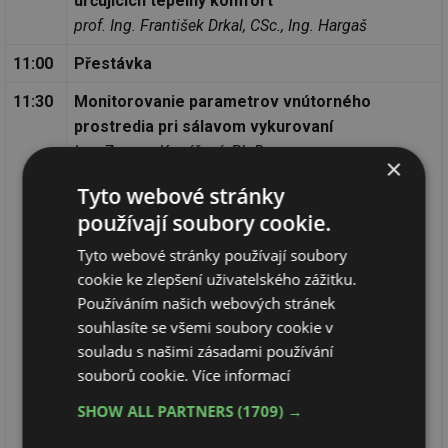
určujících tepelný komfort
prof. Ing. František Drkal, CSc., Ing. Hargaš
11:00
Přestávka
11:30
Monitorovanie parametrov vnútorného
prostredia pri sálavom vykurovaní
Ing. Zuzana Kovářová, Ph.D.
×
Tyto webové stránky
Citlivost operativní teploty na odchylky
používají soubory cookie.
určujících veličin
prof. Ing. Karel Hemzal, CSc.
Tyto webové stránky používají soubory
cookie ke zlepšení uživatelského zážitku.
Operativní teplota v prostoru s chladicím
Používáním našich webových stránek
souhlasíte se všemi soubory cookie v
stropem
souladu s našimi zásadami používání
Ing. Vladimír Zmrhal, Ph.D.
souborů cookie.
Více informací
Sálavé chlazení s akumulační hmotou
SHOW ALL PARTNERS
(1709) →
Ing. Miloš Lain