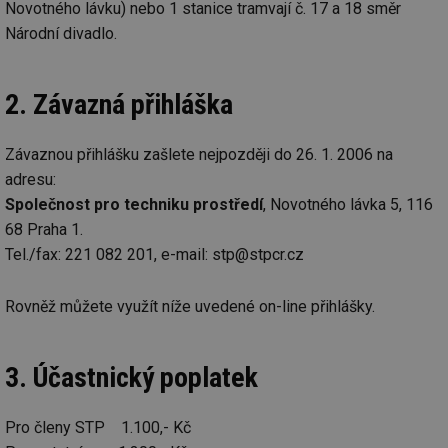
Novotného lávku) nebo 1 stanice tramvají č. 17 a 18 směr
Soubory cílení
Funkční soubory
Národní divadlo.
Nezařazené soubory
Nezbytně nutné soubory cookie umožňují základní
2. Závazná přihláška
funkce webových stránek, jako je přihlášení
uživatele a správa účtu. Webové stránky nelze bez
nezbytně nutných souborů cookie správně používat.
Závaznou přihlášku zašlete nejpozději do 26. 1. 2006 na
Provider
/
Název
Vyprší
Po
adresu:
Doména
Společnost pro techniku prostředí
, Novotného lávka 5, 116
g_state
.forum.tzb-
Zavřením
Sl
info.cz
prohlížeče
př
68 Praha 1.
po
Tel./fax: 221 082 201, e-mail: stp@stpcr.cz
g_csrf_token
.forum.tzb-
Zavřením
Sl
info.cz
prohlížeče
př
po
Rovněž můžete využít níže uvedené on-line přihlášky.
id
konference.tzb-
1 rok
Te
info.cz
co
po
vy
3. Účastnický poplatek
se
_hjAbsoluteSessionInProgress
29 minut
So
Hotjar Ltd
59 sekund
na
.tzb-info.cz
Pro členy STP 1.100,- Kč
ab