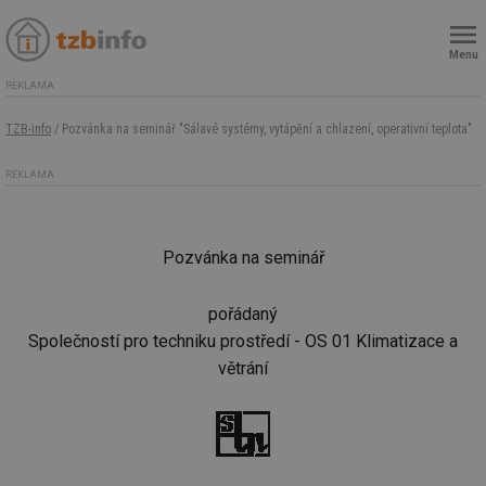
Menu
REKLAMA
TZB-info
/ Pozvánka na seminář "Sálavé systémy, vytápění a chlazení, operativní teplota"
REKLAMA
Pozvánka na seminář
pořádaný
Společností pro techniku prostředí - OS 01 Klimatizace a
větrání