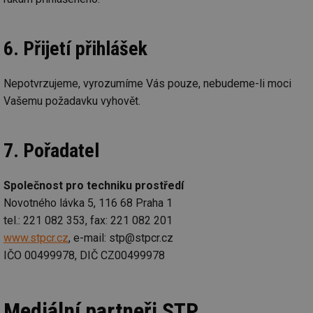
sl
už
int
vý
vl
6. Přijetí přihlášek
po
Air
us
už
Nepotvrzujeme, vyrozumíme Vás pouze, nebudeme-li moci
pr
Vašemu požadavku vyhovět.
int
tě
id
vytapeni.tzb-
10 let
Te
info.cz
co
7. Pořadatel
po
vy
se
Společnost pro techniku prostředí
id
stavba.tzb-
10 let
Te
info.cz
co
Novotného lávka 5, 116 68 Praha 1
po
vy
tel.: 221 082 353, fax: 221 082 201
se
www.stpcr.cz
, e-mail: stp@stpcr.cz
_hjFirstSeen
29 minut
So
Hotjar Ltd
IČO 00499978, DIČ CZ00499978
59 sekund
na
.tzb-info.cz
ab
sl
ce
pr
Mediální partneři STP
poč