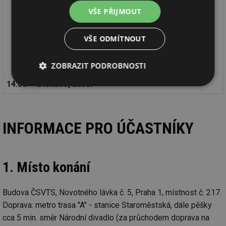
VŠE PŘIJMOUT
Podmínky pro vznik plísní na stěnách
prof. Ing. Karel Hemzal, CSc.
VŠE ODMÍTNOUT
Klimatizování archivů
Ing. Jan Červenák
ZOBRAZIT PODROBNOSTI
14:00
Diskuse, závěr
Nezbytně
Výkonové
Soubory
nutné
soubory
cílení
soubory
INFORMACE PRO ÚČASTNÍKY
Funkční soubory
Nezařazené
soubory
1. Místo konání
Budova ČSVTS, Novotného lávka č. 5, Praha 1, místnost č. 217.
Doprava: metro trasa "A" - stanice Staroměstská, dále pěšky
cca 5 min. směr Národní divadlo (za průchodem doprava na
Nezbytně nutné soubory
Výkonové soubory