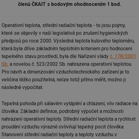
členů ČKAIT s bodovým ohodnocením 1 bod.
Operativní teplota, střední radiační teplota - to jsou pojmy,
které se objevily v naší legislativě po zrušení hygienických
předpisů po roce 2000. Výsledná teplota kulového teploměru,
která byla dříve základním teplotním kriteriem pro hodnocení
tepelného stavu prostředí, byla dle Nařízení vlády
č. 178/2001
Sb.
a novelou č. 523/2002 Sb. nahrazena operativní teplotou.
Pro návrh a dimenzování vzduchotechnického zařízení je to
veličina těžko použitelná, nelze totiž přímo měřit, možno ji
následně vypočítat.
Tepelná pohoda při sálavém vytápění a chlazení, vliv radiace na
člověka. Základní definice, podrobný výpočet a možnosti
nahrazení operativní teploty. Střední radiační teplota a rychlost
proudění vzduchu výrazně ovlivňují tepelný pocit člověka.
Stanovení střední radiační teploty a teploty vzduchu v