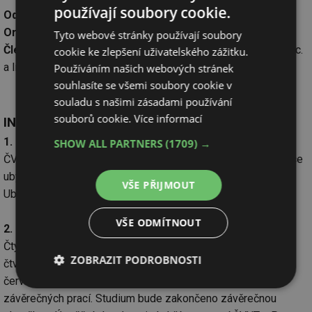
používají soubory cookie.
Odborný garant:
Prof. Ing. Karel Hemzal, CSc.
Organizační garant:
Ing. Petr Mádr
Tyto webové stránky používají soubory
Členové přípravného výboru:
Prof. Ing. František Drkal, CSc.
cookie ke zlepšení uživatelského zážitku.
a Ing. Miloš Lain
Používáním našich webových stránek
souhlasíte se všemi soubory cookie v
souladu s našimi zásadami používání
souborů cookie.
Více informací
INFORMACE PRO ÚČASTNÍKY
1. Místo a datum konání
SHOW ALL PARTNERS
(1709) →
ČVUT v Praze, Strojní fakulta, Technická 4, Praha 6. Rezervace
ubytování mimopražským účastníkům bude zajištěna.
VŠE PŘIJMOUT
Ubytování si účastníci hradí sami.
VŠE ODMÍTNOUT
2. Délka kurzu
Čtyřikrát tři dny v měsíci a v semestru (vždy v úterý, středu a
ZOBRAZIT PODROBNOSTI
čtvrtek) - tj. celkem 24 dnů. Zahájení v říjnu 2003, ukončení v
červnu 2004. Rozsah kurzu 191 hodin včetně konzultací
Nezbytně
Výkonové
Soubory
závěrečných prací. Studium bude zakončeno závěrečnou
nutné
soubory
cílení