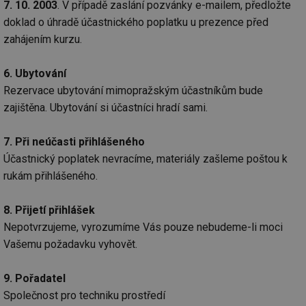
g_state
.forum.tzb-
Zavřením
Sl
7. 10. 2003
. V případě zaslání pozvánky e-mailem, předložte
info.cz
prohlížeče
př
po
doklad o úhradě účastnického poplatku u prezence před
zahájením kurzu.
g_csrf_token
.forum.tzb-
Zavřením
Sl
info.cz
prohlížeče
př
po
6. Ubytování
id
konference.tzb-
1 rok
Te
info.cz
co
Rezervace ubytování mimopražským účastníkům bude
po
zajištěna. Ubytování si účastníci hradí sami.
vy
se
_hjAbsoluteSessionInProgress
29 minut
So
Hotjar Ltd
7. Při neúčasti přihlášeného
59 sekund
na
.tzb-info.cz
ab
Účastnický poplatek nevracíme, materiály zašleme poštou k
sl
rukám přihlášeného.
ce
pr
poč
Ne
8. Přijetí přihlášek
žá
id
Nepotvrzujeme, vyrozumíme Vás pouze nebudeme-li moci
in
Vašemu požadavku vyhovět.
id
vetrani.tzb-
10 let
Te
info.cz
co
po
9. Pořadatel
vy
se
Společnost pro techniku prostředí