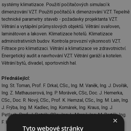
systémy klimatizace. Použití počítačových simulací k
dimenzování VZT. Použití počítačů k dimenzování VZT. Tepelně
technické parametry staveb - požadavky projektanta VZT.
Větrání a vytápění průmyslových objektů. Větrání svařoven,
laminátoven a lakoven. Klimatizace hotelů. Klimatizace
administrativních budov. Kontrola provozní výkonnosti VZT.
Filtrace pro klimatizaci. Větrání a klimatizace ve zdravotnictví.
Energetický audit a navrhování VZT. Větrání garáží a kotelen.
Větrání bytů, divadel, sportovních hal.
Přednášející:
Ing. St. Toman, Prof. F. Drkal, CSc., Ing. M. Vaněk, Ing. J. Dvořák,
Ing. Z. Mathauserová, Ing. P. Morávek, CSc, Doc. J. Hemerka,
CSc., Doc. R. Nový, CSc., Prof. K. Hemzal, CSc., Ing. M. Lain, Ing.
J. Frýba, Ing. M. Kadlec, Ing. Komárek, Ing. Kraus, Ing. J.
Petlach, Prof. J. Petrák, CSc., Ing. L. Mareš, Ing. M. Barták, Ing.
×
F. Hucl, Ing. M. Zálešák, CSc., Ing. St. Trepka, Ing. J. Matějka.
Tyto webové stránky