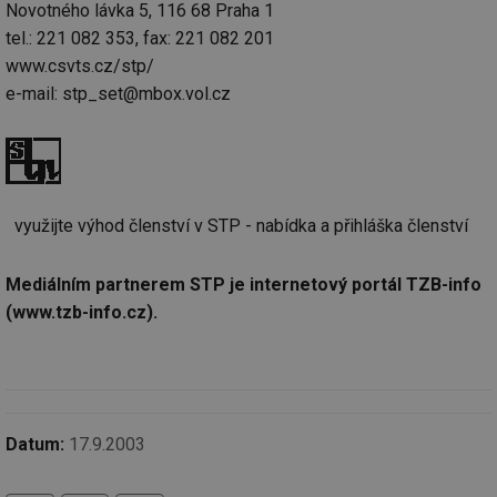
_hjIncludedInSessionSample
1 minuta
Te
Novotného lávka 5, 116 68 Praha 1
Hotjar Ltd
59 sekund
co
elektro.tzb-
tel.: 221 082 353, fax: 221 082 201
na
info.cz
ab
www.csvts.cz/stp/
Ho
zd
e-mail: stp_set@mbox.vol.cz
ná
za
vz
de
de
re
we
využijte výhod členství v STP - nabídka a přihláška členství
mv
2 měsíce 4
Te
Airtable
týdny
co
.tzb-info.cz
po
sl
Mediálním partnerem STP je internetový portál TZB-info
už
int
(www.tzb-info.cz).
vý
vl
po
Air
us
už
pr
int
Datum:
17.9.2003
tě
id
vytapeni.tzb-
10 let
Te
info.cz
co