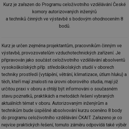
Kurz je zařazen do Programu celoživotního vzdělávání České
komory autorizovaných inženýrů
a techniků činných ve výstavbě s bodovým ohodnocením 8
bodů.
Kurz je určen zejména projektantům, pracovníkům činným ve
výstavbě, provozovatelům vzduchotechnických zařízení. Je
připravován jako součást celoživotního vzdělávání absolventů
vysokoškolských příp. středoškolských studií v oborech
techniky prostředí (vytápění, větrání, klimatizace, útlum hluku) a
těch, kteří mají znalosti na úrovni oborového studia, mají již
určitou praxi v oboru a chtějí být informováni o současném
stavu poznatků, praktikách a metodách řešení vybraných
aktuálních témat v oboru. Autorizovaným inženýrům a
technikům bude úspěšné absolvování kurzu oceněno 8 body
do programu celoživotního vzdělávání ČKAIT. Zařazeno je co
nejvíce praktických řešení, tomuto záměru odpovídá také výběr