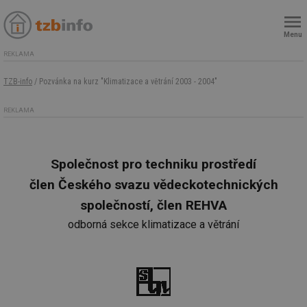
Menu
REKLAMA
TZB-info
/ Pozvánka na kurz "Klimatizace a větrání 2003 - 2004"
REKLAMA
Společnost pro techniku prostředí
člen Českého svazu vědeckotechnických
společností, člen REHVA
odborná sekce klimatizace a větrání