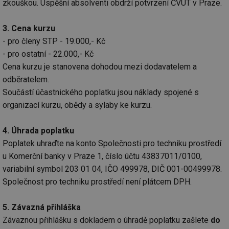
soubory
zkouškou. Úspěšní absolventi obdrží potvrzení ČVUT v Praze.
3. Cena kurzu
Funkční soubory
Nezařazené
- pro členy STP - 19.000,- Kč
soubory
- pro ostatní - 22.000,- Kč
Cena kurzu je stanovena dohodou mezi dodavatelem a
odběratelem.
Součástí účastnického poplatku jsou náklady spojené s
organizací kurzu, obědy a sylaby ke kurzu.
Nezbytně nutné soubory
Výkonové soubory
4. Úhrada poplatku
Soubory cílení
Funkční soubory
Poplatek uhraďte na konto Společnosti pro techniku prostředí
Nezařazené soubory
u Komerční banky v Praze 1, číslo účtu 43837011/0100,
Nezbytně nutné soubory cookie umožňují základní
variabilní symbol 203 01 04, IČO 499978, DIČ 001-00499978.
funkce webových stránek, jako je přihlášení
Společnost pro techniku prostředí není plátcem DPH.
uživatele a správa účtu. Webové stránky nelze bez
nezbytně nutných souborů cookie správně používat.
5. Závazná přihláška
Provider
/
Název
Vyprší
Po
Doména
Závaznou přihlášku s dokladem o úhradě poplatku zašlete
do