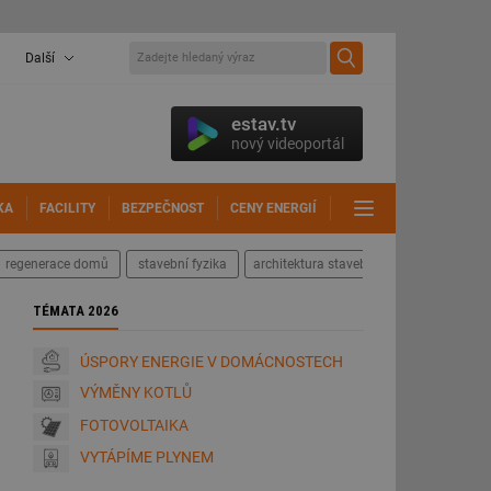
Další
estav.tv
nový videoportál
KA
FACILITY
BEZPEČNOST
CENY ENERGIÍ
DALŠÍ
regenerace domů
stavební fyzika
architektura staveb
TÉMATA 2026
ÚSPORY ENERGIE V DOMÁCNOSTECH
VÝMĚNY KOTLŮ
FOTOVOLTAIKA
VYTÁPÍME PLYNEM