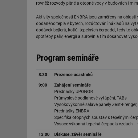
rovněž rozvody pitné a otopné vody v budovách i mim
Aktivity společnosti ENBRA jsou zaměřeny na oblasti 
dodaného tepla v bytech, rozúčtování nákladů na vytá
dodávek bojlerů, kotlů, tepelných čerpadel, tedy to 
spotřeby paliv, energií a surovin a tím dosahovat vy
Program semináře
8:30
Prezence účastníků
9:00
Zahájení semináře
Přednášky UPONOR
Průmyslové podlahové vytápění, TABs
Vysokovýkonné sálavé panely Zent-Frenger,
Přednášky ENBRA
Specifika otopných soustav s tepelnými čer
Vysoce výkonná tepelná čerpadla vzduch –
13:00
Diskuse, závěr semináře