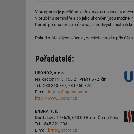
V programu je počítáno s přestávkou na kávu a občer
V průběhu semináře a po jeho ukončení jsou možné ind
Pořadí přednášek se může na jednotlivých místech ko
Pokud máte zájem o účast, odešlete prosím přihlášku
Pořadatelé:
UPONOR, s. r. o.
Na Radosti 413, 155 21 Praha 5 - Zličín
Tel.: 233 313 847, 734 750 875
E-mail:
info-cz@uponor.com
http: //www.uponor.cz
ENBRA, a. s.
Durďákova 1786/5, 613 00 Brno - Černá Pole
Tel.: 545 321 203
E-mail:
brno@enbra.cz