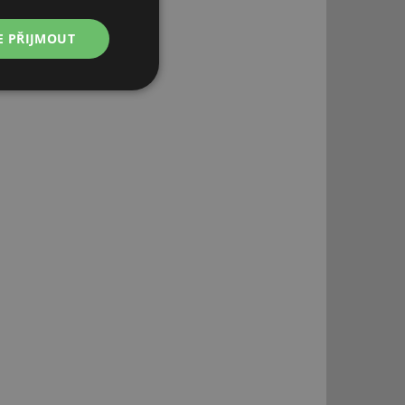
E PŘIJMOUT
Nezařazené
soubory
řazené soubory
 správa účtu. Webové