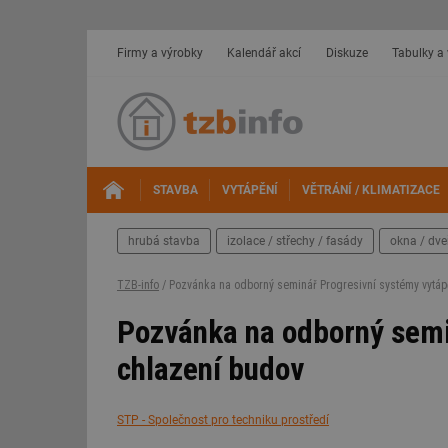
Firmy a výrobky
Kalendář akcí
Diskuze
Tabulky a
STAVBA
VYTÁPĚNÍ
VĚTRÁNÍ / KLIMATIZACE
hrubá stavba
izolace / střechy / fasády
okna / dve
TZB-info
/ Pozvánka na odborný seminář Progresivní systémy vytáp
Pozvánka na odborný semi
chlazení budov
STP - Společnost pro techniku prostředí