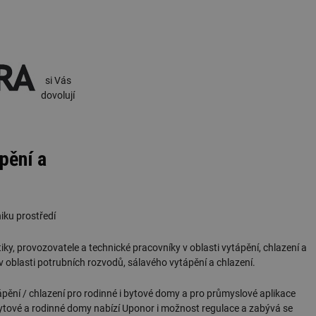
si Vás
dovolují
pění a
iku prostředí
ky, provozovatele a technické pracovníky v oblasti vytápění, chlazení a
 v oblasti potrubních rozvodů, sálavého vytápění a chlazení.
ápění / chlazení pro rodinné i bytové domy a pro průmyslové aplikace
o bytové a rodinné domy nabízí Uponor i možnost regulace a zabývá se