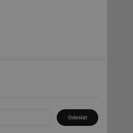
 informoval Hotjar
o vzorkování dat
šeho webu
ní session uživatele
ní session uživatele
ní session uživatele
 informoval Hotjar
o vzorkování dat
šeho webu
ům používajícím
skriptů a kódu na
at za nezbytně
sí fungovat správně.
aké identifikátorem
ní session uživatele
Odeslat
 informoval Hotjar
o vzorkování dat
šeho webu