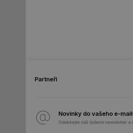
_hjIncludedInSessi
id
id
id
_hjIncludedInSessi
Partneři
_dc_gtm_UA-590170
id
Novinky do vašeho e-mail
_hjIncludedInSessi
Odebírejte náš týdenní newsletter a