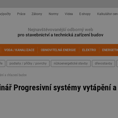
 výpočty
Práce
Zákony
Normy
Videa
E-shopy
Kalkulátor cen
Nejnavštěvovanější odborný web
pro stavebnictví a technická zařízení budov
VODA / KANALIZACE
OBNOVITELNÁ ENERGIE
ELEKTRO
ENERGETI
ře
podlahy / příčky / povrchy
nízkoenergetické stavby
dřevostavby
ění a chlazení budov
nář Progresivní systémy vytápění a