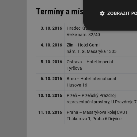
Termíny a místa konání semin
ZOBRAZIT P
3. 10. 2016
Hradec Králové – Nové Adalbertinum
Nezbytně nutn
Velké nám. 32/40
soubory
4. 10. 2016
Zlín – Hotel Garni
nám. T. G. Masaryka 1335
5. 10. 2016
Ostrava – Hotel Imperial
Tyršova
6. 10. 2016
Brno – Hotel International
Nezbytně nutn
Husova 16
Nezbytně nutné soubo
10. 10. 2016
Plzeň – Plzeňský Prazdroj
stránky nelze bez ne
reprezentační prostory, U Prazdroje 7
Název
11. 10. 2016
Praha – Masarykova kolej ČVUT
g_state
Thákurova 1, Praha 6 Dejvice
g_csrf_token