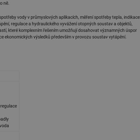
o ně.
spotřeby vody v průmyslových aplikacích, měření spotřeby tepla, indikace
pění, regulace a hydraulického vyvážení otopných soustav a objektů,
oblastí, které komplexním řešením umožňují dosahovat významných úspor
soce ekonomických výsledků především v provozu soustav vytápění.
 regulace
padly
 voda