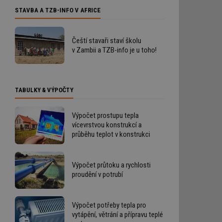
STAVBA A TZB-INFO V AFRICE
Čeští stavaři staví školu
v Zambii a TZB-info je u toho!
TABULKY & VÝPOČTY
Výpočet prostupu tepla
vícevrstvou konstrukcí a
průběhu teplot v konstrukci
Výpočet průtoku a rychlosti
proudění v potrubí
Výpočet potřeby tepla pro
vytápění, větrání a přípravu teplé