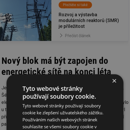
Přečtěte si také
Rozvoj a výstavba
modulárních reaktorů (SMR)
je příležitost
Přečíst článek
Nový blok má být zapojen do
energetické sítě na konci léta
×
Tyto webové stránky
Ještě letos by mohl podle Strýčka dosáhnout plného výkonu.
používají soubory cookie.
Šéfka ÚJD Marta Žiaková řekla, že uvedení čtvrtého bloku
elektrárny Mochovce do provozu probíhalo lépe, než tomu bylo
Tyto webové stránky používají soubory
u třetího bloku této elektrárny na jihu Slovenska. Třetí blok byl
cookie ke zlepšení uživatelského zážitku.
připojen do sítě v roce 2023. Podle ÚJD začnou po zavezení
Používáním našich webových stránek
paliva do reaktoru příslušné testy.
souhlasíte se všemi soubory cookie v