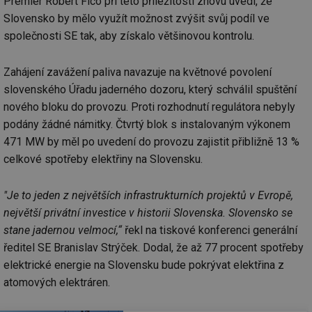
Premiér Robert Fico při této příležitosti znovu uvedl, že
Slovensko by mělo využít možnost zvýšit svůj podíl ve
společnosti SE tak, aby získalo většinovou kontrolu.
Zahájení zavážení paliva navazuje na květnové povolení
slovenského Úřadu jaderného dozoru, který schválil spuštění
nového bloku do provozu. Proti rozhodnutí regulátora nebyly
podány žádné námitky. Čtvrtý blok s instalovaným výkonem
471 MW by měl po uvedení do provozu zajistit přibližně 13 %
celkové spotřeby elektřiny na Slovensku.
"Je to jeden z největších infrastrukturních projektů v Evropě,
největší privátní investice v historii Slovenska. Slovensko se
stane jadernou velmocí,“
řekl na tiskové konferenci generální
ředitel SE Branislav Strýček. Dodal, že až 77 procent spotřeby
elektrické energie na Slovensku bude pokrývat elektřina z
atomových elektráren.