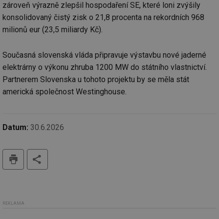
zároveň výrazně zlepšil hospodaření SE, které loni zvýšily
po
vy
konsolidovaný čistý zisk o 21,8 procenta na rekordních 968
se
milionů eur (23,5 miliardy Kč).
_hjAbsoluteSessionInProgress
29 minut
So
Hotjar Ltd
59 sekund
na
.tzb-info.cz
ab
sl
Současná slovenská vláda připravuje výstavbu nové jaderné
ce
elektrárny o výkonu zhruba 1200 MW do státního vlastnictví.
pr
poč
Partnerem Slovenska u tohoto projektu by se měla stát
Ne
žá
americká společnost Westinghouse.
id
in
id
vetrani.tzb-
10 let
Te
info.cz
co
Datum:
30.6.2026
po
vy
se
tisk
_hjIncludedInSessionSample
1 minuta
Te
Hotjar Ltd
59 sekund
co
elektro.tzb-
na
info.cz
ab
Ho
zd
ná
REKLAMA
za
vz
de