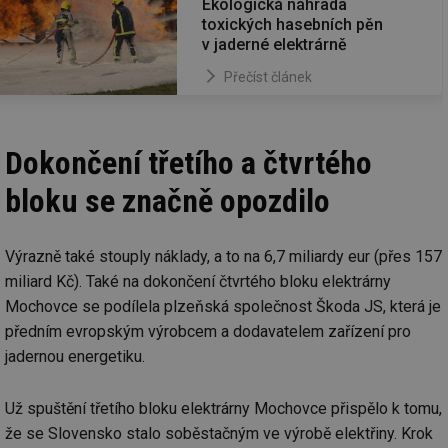
Ekologická náhrada
toxických hasebních pěn
v jaderné elektrárně
Přečíst článek
Nezbytně nutné soubory
Výkonové soubory
Soubory cílení
Funkční soubory
Dokončení třetího a čtvrtého
Nezařazené soubory
bloku se značně opozdilo
Nezbytně nutné soubory cookie umožňují základní
funkce webových stránek, jako je přihlášení
uživatele a správa účtu. Webové stránky nelze bez
nezbytně nutných souborů cookie správně používat.
Výrazně také stouply náklady, a to na 6,7 miliardy eur (přes 157
Provider
/
miliard Kč). Také na dokončení čtvrtého bloku elektrárny
Název
Vyprší
Po
Doména
Mochovce se podílela plzeňská společnost Škoda JS, která je
g_state
.forum.tzb-
Zavřením
Sl
předním evropským výrobcem a dodavatelem zařízení pro
info.cz
prohlížeče
př
po
jadernou energetiku.
g_csrf_token
.forum.tzb-
Zavřením
Sl
info.cz
prohlížeče
př
po
Už spuštění třetího bloku elektrárny Mochovce přispělo k tomu,
id
konference.tzb-
1 rok
Te
že se Slovensko stalo soběstačným ve výrobě elektřiny. Krok
info.cz
co