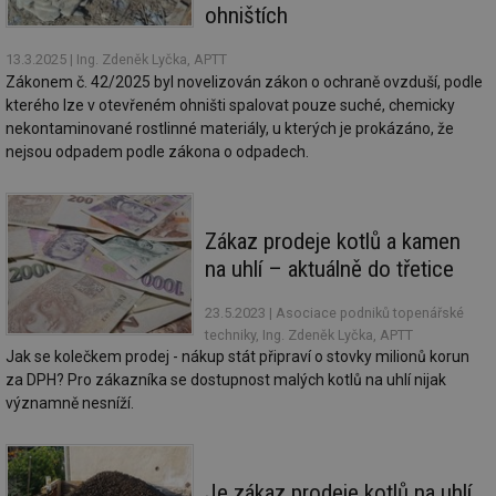
ohništích
13.3.2025
| Ing. Zdeněk Lyčka, APTT
Zákonem č. 42/2025 byl novelizován zákon o ochraně ovzduší, podle
kterého lze v otevřeném ohništi spalovat pouze suché, chemicky
nekontaminované rostlinné materiály, u kterých je prokázáno, že
nejsou odpadem podle zákona o odpadech.
Zákaz prodeje kotlů a kamen
na uhlí – aktuálně do třetice
23.5.2023
| Asociace podniků topenářské
techniky, Ing. Zdeněk Lyčka, APTT
Jak se kolečkem prodej - nákup stát připraví o stovky milionů korun
za DPH? Pro zákazníka se dostupnost malých kotlů na uhlí nijak
významně nesníží.
Je zákaz prodeje kotlů na uhlí