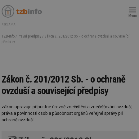
Menu
REKLAMA
TZB-info
/
Právní předpisy
/ Zákon č. 201/2012 Sb. - o ochraně ovzduší a související
předpisy
Zákon č. 201/2012 Sb. - o ochraně
ovzduší a související předpisy
zákon upravuje přípustné úrovně znečištění a znečišťování ovzduší,
práva a povinnosti osob a působnost orgánů veřejné správy při
ochraně ovzduší