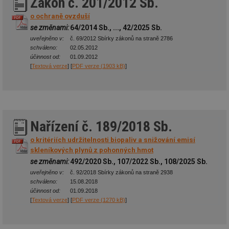
Zákon č. 201/2012 Sb.
o ochraně ovzduší
se změnami:
64/2014 Sb., ..., 42/2025 Sb.
uveřejněno v:
č. 69/2012 Sbírky zákonů na straně 2786
schváleno:
02.05.2012
účinnost od:
01.09.2012
[
Textová verze
] [
PDF verze (1903 kB)
]
Nařízení č. 189/2018 Sb.
o kritériích udržitelnosti biopaliv a snižování emisí
skleníkových plynů z pohonných hmot
se změnami:
492/2020 Sb., 107/2022 Sb., 108/2025 Sb.
uveřejněno v:
č. 92/2018 Sbírky zákonů na straně 2938
schváleno:
15.08.2018
účinnost od:
01.09.2018
[
Textová verze
] [
PDF verze (1270 kB)
]