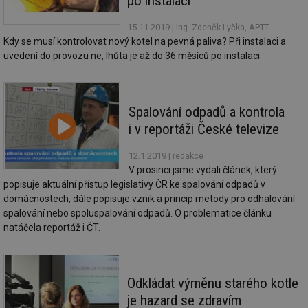
po instalaci
se
15.11.2019
| Ing. Zdeněk Lyčka, APTT
_hjIncludedInSessionSample
1 minuta
Te
Hotjar Ltd
59 sekund
co
elektro.tzb-
Kdy se musí kontrolovat nový kotel na pevná paliva? Při instalaci a
na
info.cz
uvedení do provozu ne, lhůta je až do 36 měsíců po instalaci.
ab
Ho
zd
ná
za
vz
Spalování odpadů a kontrola
de
de
i v reportáži České televize
re
we
12.1.2019
| redakce
mv
2 měsíce 4
Te
Airtable
V prosinci jsme vydali článek, který
týdny
co
.tzb-info.cz
po
popisuje aktuální přístup legislativy ČR ke spalování odpadů v
sl
domácnostech, dále popisuje vznik a princip metody pro odhalování
už
int
spalování nebo spoluspalování odpadů. O problematice článku
vý
natáčela reportáž i ČT.
vl
po
Air
us
už
pr
Odkládat výměnu starého kotle
int
je hazard se zdravím
tě