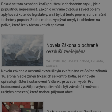
59 sekund
co
oze.tzb-info.cz
Pokud se tato označení kotlů používají v obchodním styku, jde o
na
přípustnou nepřesnost. Zákon o ochraně ovzduší zavedl pojem
ab
Ho
zplyňovací kotel do legislativy, aniž by byl tento pojem jednoznačně
zd
technicky popsán. Z toho mohou vyplývat omyly i s ohledem na
ná
za
palivo, které lze v těchto kotlích spalovat.
vz
de
de
re
we
Novela Zákona o ochraně
_dc_gtm_UA-5901706-1
.tzb-info.cz
58 sekund
Te
ovzduší zveřejněna
co
př
w
24.8.2018
| Ing. Josef Hodboď, TZB-info,
po
Sp
redakce
Go
Novela zákona o ochraně ovzduší byla zveřejněna ve Sbírce zákonů
da
kó
16. srpna. Vedle změn týkajících se kontrol kotlů, se v novele
Po
upřesňují některá ustanovení. V článku je uveden výběr. Pro
lz
za
budoucnost využití pevných paliv může být závažná i možnost
nu
určitých omezení, která mohou přijmout obce.
be
sk
fu
sp
ná
je