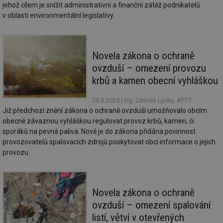
jehož cílem je snížit administrativní a finanční zátěž podnikatelů
v oblasti environmentální legislativy.
Novela zákona o ochraně
ovzduší – omezení provozu
krbů a kamen obecní vyhláškou
26.3.2025
| Ing. Zdeněk Lyčka, APTT
Již předchozí znění zákona o ochraně ovzduší umožňovalo obcím
obecně závaznou vyhláškou regulovat provoz krbů, kamen, či
sporáků na pevná paliva. Nově je do zákona přidána povinnost
provozovatelů spalovacích zdrojů poskytovat obci informace o jejich
provozu.
Novela zákona o ochraně
ovzduší – omezení spalování
listí, větví v otevřených