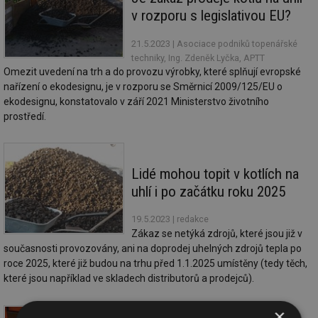
v rozporu s legislativou EU?
21.5.2023
| Asociace podniků topenářské
techniky, Ing. Zdeněk Lyčka, APTT
Omezit uvedení na trh a do provozu výrobky, které splňují evropské
nařízení o ekodesignu, je v rozporu se Směrnicí 2009/125/EU o
ekodesignu, konstatovalo v září 2021 Ministerstvo životního
prostředí.
Lidé mohou topit v kotlích na
uhlí i po začátku roku 2025
19.5.2023
| redakce
Zákaz se netýká zdrojů, které jsou již v
současnosti provozovány, ani na doprodej uhelných zdrojů tepla po
roce 2025, které již budou na trhu před 1.1.2025 umístěny (tedy těch,
které jsou například ve skladech distributorů a prodejců).
×