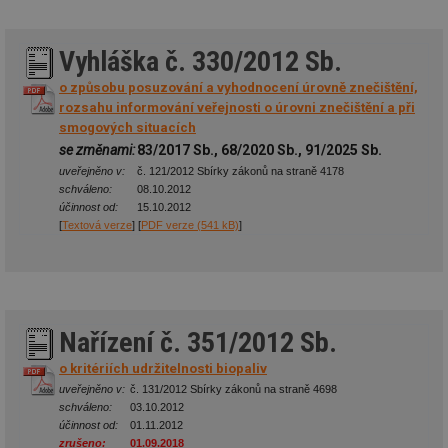
Vyhláška č. 330/2012 Sb.
o způsobu posuzování a vyhodnocení úrovně znečištění,
rozsahu informování veřejnosti o úrovni znečištění a při
smogových situacích
se změnami:
83/2017 Sb., 68/2020 Sb., 91/2025 Sb.
uveřejněno v:
č. 121/2012 Sbírky zákonů na straně 4178
schváleno:
08.10.2012
účinnost od:
15.10.2012
[
Textová verze
] [
PDF verze (541 kB)
]
Nařízení č. 351/2012 Sb.
o kritériích udržitelnosti biopaliv
uveřejněno v:
č. 131/2012 Sbírky zákonů na straně 4698
schváleno:
03.10.2012
účinnost od:
01.11.2012
zrušeno:
01.09.2018