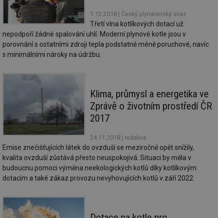
id
vytapeni.tzb-
10 let
Te
1.12.2018
| Český plynárenský svaz
info.cz
co
po
Třetí vlna kotlíkových dotací už
vy
nepodpoří žádné spalování uhlí. Moderní plynové kotle jsou v
se
porovnání s ostatními zdroji tepla podstatně méně poruchové, navíc
id
stavba.tzb-
10 let
Te
s minimálními nároky na údržbu.
info.cz
co
po
vy
se
_hjFirstSeen
29 minut
So
Hotjar Ltd
Klima, průmysl a energetika ve
59 sekund
na
.tzb-info.cz
ab
Zprávě o životním prostředí ČR
sl
2017
ce
pr
poč
24.11.2018
| redakce
Ne
žá
Emise znečišťujících látek do ovzduší se meziročně opět snížily,
id
kvalita ovzduší zůstává přesto neuspokojivá. Situaci by měla v
in
budoucnu pomoci výměna neekologických kotlů díky kotlíkovým
id
forum.tzb-
1 rok
Te
dotacím a také zákaz provozu nevyhovujících kotlů v září 2022.
info.cz
co
po
vy
se
_hjIncludedInSessionSample
1 minuta
Te
Hotjar Ltd
Dotace na kotle pro