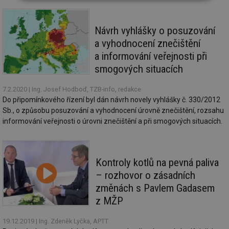
Nezbytně
Výkonové
Soubory
nutné
soubory
cílení
soubory
Návrh vyhlášky o posuzování
a vyhodnocení znečištění
a informování veřejnosti při
Funkční soubory
Nezařazené
soubory
smogových situacích
7.2.2020
| Ing. Josef Hodboď, TZB-info, redakce
Do připomínkového řízení byl dán návrh novely vyhlášky č. 330/2012
Sb., o způsobu posuzování a vyhodnocení úrovně znečištění, rozsahu
informování veřejnosti o úrovni znečištění a při smogových situacích.
Nezbytně nutné soubory
Výkonové soubory
Soubory cílení
Funkční soubory
Kontroly kotlů na pevná paliva
Nezařazené soubory
– rozhovor o zásadních
Nezbytně nutné soubory cookie umožňují základní
změnách s Pavlem Gadasem
funkce webových stránek, jako je přihlášení
z MŽP
uživatele a správa účtu. Webové stránky nelze bez
nezbytně nutných souborů cookie správně používat.
19.12.2019
| Ing. Zdeněk Lyčka, APTT
Provider
/
Název
Vyprší
Po