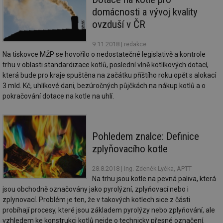
59 sekund
co
vetrani.tzb-
na
domácnosti a vývoj kvality
info.cz
ab
ovzduší v ČR
Ho
zd
ná
9.11.2018
| redakce
za
vz
Na tiskovce MŽP se hovořilo o nedostatečné legislativě a kontrole
de
trhu v oblasti standardizace kotlů, poslední vlně kotlíkových dotací,
de
re
která bude pro kraje spuštěna na začátku příštího roku opět s alokací
we
3 mld. Kč, uhlíkové dani, bezúročných půjčkách na nákup kotlů a o
id
voda.tzb-
10 let
Te
pokračování dotace na kotle na uhlí.
info.cz
co
po
vy
se
Pohledem znalce: Definice
id
kalkulator.tzb-
1 rok
Te
info.cz
co
zplyňovacího kotle
po
vy
se
28.8.2018
| Ing. Zdeněk Lyčka, APTT
Na trhu jsou kotle na pevná paliva, která
id
oze.tzb-info.cz
10 let
Te
co
jsou obchodně označovány jako pyrolýzní, zplyňovací nebo i
po
zplynovací. Problém je ten, že v takových kotlech sice z části
vy
se
probíhají procesy, které jsou základem pyrolýzy nebo zplyňování, ale
vzhledem ke konstrukci kotlů nejde o technicky přesné označení.
_hjIncludedInSessionSample
1 minuta
Te
Hotjar Ltd