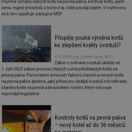
Povinné výměny starých kotlů na pevná paliva, kontroly kotlů, jejich
Doména
cena, registr protokolů z kontrol aj. stále poutají zájem. V rozhovoru
g_state
.forum.tzb-
Zavřením
Sl
se k nim vyjadřuje zástupce MŽP.
info.cz
prohlížeče
př
po
g_csrf_token
.forum.tzb-
Zavřením
Sl
info.cz
prohlížeče
př
po
Přispěje pouhá výměna kotlů
ke zlepšení kvality ovzduší?
id
konference.tzb-
1 rok
Te
info.cz
co
po
4.12.2019
| Ing. Zdeněk Lyčka, APTT
vy
se
Zákon o ochraně ovzduší ukládá od
1. září 2022 zákaz provozu starých ručně přikládaných kotlů na
_hjAbsoluteSessionInProgress
29 minut
So
Hotjar Ltd
59 sekund
na
.tzb-info.cz
pevná paliva. Porovnáním emisních faktorů starých a nových kotlů
ab
na pevná paliva zjistíme, jaký přínos pro čistější ovzduší má náhrada
sl
ce
starého kotle na pevná paliva kotlem novým, který vyhovuje
pr
nejnovější legislativě.
poč
Ne
žá
id
in
Kontroly kotlů na pevná paliva
id
vetrani.tzb-
10 let
Te
info.cz
co
– nový kotel až do 36 měsíců
po
vy