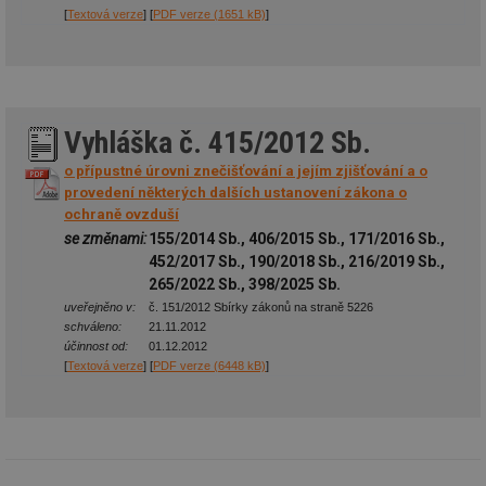
[
Textová verze
] [
PDF verze (1651 kB)
]
Vyhláška č. 415/2012 Sb.
o přípustné úrovni znečišťování a jejím zjišťování a o
provedení některých dalších ustanovení zákona o
ochraně ovzduší
se změnami:
155/2014 Sb., 406/2015 Sb., 171/2016 Sb.,
452/2017 Sb., 190/2018 Sb., 216/2019 Sb.,
265/2022 Sb., 398/2025 Sb.
uveřejněno v:
č. 151/2012 Sbírky zákonů na straně 5226
schváleno:
21.11.2012
účinnost od:
01.12.2012
[
Textová verze
] [
PDF verze (6448 kB)
]