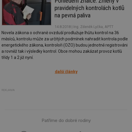
Pohledem znalce: Změny v
kte
pravidelných kontrolách kotlů
id
př
na pevná paliva
úč
An
14.8.2018
| Ing. Zdeněk Lyčka, APTT
id
energetika.tzb-
10 let
Te
info.cz
co
Novela zákona o ochraně ovzduší prodlužuje lhůtu kontrol na 36
po
měsíců, kontrolu může za určitých podmínek nahradit kontrola podle
vy
se
energetického zákona, kontroloři (OZO) budou jednotně registrováni
a rovněž tak i výsledky kontrol. Obce mohou zakázat provoz kotlů
_hjIncludedInSessionSample
1 minuta
Te
Hotjar Ltd
59 sekund
co
třídy 1 a 2 již nyní.
kalkulator.tzb-
na
info.cz
ab
Ho
další články
zd
ná
za
vz
de
REKLAMA
de
re
we
_hjIncludedInSessionSample
1 minuta
Te
Hotjar Ltd
59 sekund
co
voda.tzb-
na
Patříme do dobré rodiny
info.cz
ab
Ho
zd