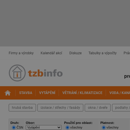
Firmy a výrobky
Kalendář akcí
Diskuze
Tabulky a výpočty
Prá
pr
STAVBA
VYTÁPĚNÍ
VĚTRÁNÍ / KLIMATIZACE
VODA / KAN
hrubá stavba
izolace / střechy / fasády
okna / dveře
podlahy /
Druh:
Obor:
Použití pro oblast:
Platnost:
ČSN
všechny
všechny