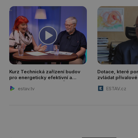
Kurz Technická zařízení budov
Dotace, které p
pro energeticky efektivní a
zvládat přívalové
zdravé budovy na FSv ČVUT
vodu
estav.tv
ESTAV.cz