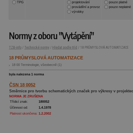
TPG
projektování
pouze platné
provádění a provoz
pouze neplatné
výrobky
Normy z oboru "Vytápění"
TZB-info
/
Technické normy
/
Hledat podle tříd
/ 18 PRŮMYSLOVÁ AUTOMATIZACE
18 PRŮMYSLOVÁ AUTOMATIZACE
18 00 Terminologie, všeobecně
(1)
byla nalezena 1 norma
ČSN 18 0052
Směrnice pro tvorbu schematických značek pro výkresy v projekte
NORMA JE ZRUŠENA
Třídicí znak:
180052
Účinnost od:
1.4.1978
Platnost ukončena:
1.2.2002