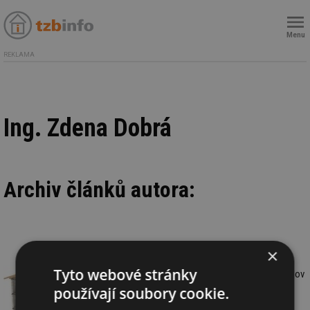
Menu
REKLAMA
Ing. Zdena Dobrá
Archiv článků autora:
×
8.10.2018
Ing. Jan Antonín, Ph.D., Ing. Zdena Dobrá
Tyto webové stránky
Poznatky z realizace téměř nulových budov
v ČR
používají soubory cookie.
Pojem téměř nulová