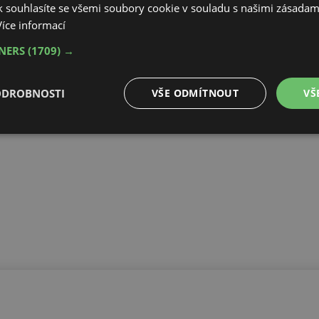
 souhlasíte se všemi soubory cookie v souladu s našimi zásadam
Více informací
TNERS
(1709) →
ODROBNOSTI
VŠE ODMÍTNOUT
VŠ
é
Výkonové
Soubory cílení
Funkční soubory
soubory
é soubory
Výkonové soubory
Soubory cílení
Funkční soubory
Neza
ry cookie umožňují základní funkce webových stránek, jako je přihlášení uživatele a
zbytně nutných souborů cookie správně používat.
Provider
/
Vyprší
Popis
Doména