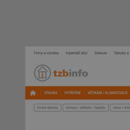
Firmy a výrobky
Kalendář akcí
Diskuze
Tabulky a
STAVBA
VYTÁPĚNÍ
VĚTRÁNÍ / KLIMATIZACE
hrubá stavba
izolace / střechy / fasády
okna / dve