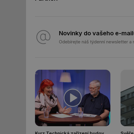
g_state
g_csrf_token
Novinky do vašeho e-mail
id
Odebírejte náš týdenní newsletter a
_hjAbsoluteSession
id
_hjIncludedInSessi
mv
id
id
Kurz Technická zařízení budov
Svěře