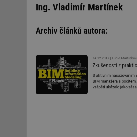
Ing. Vladimír Martínek
Archiv článků autora:
14.12.2017
Lucie Martínková
Zkušenosti z praktic
S aktivním nasazováním BI
BIM manažera s pocitem, 
vzápětí ukázalo jako zása
tomu jsme se ale také jed
odborná znalost činností, 