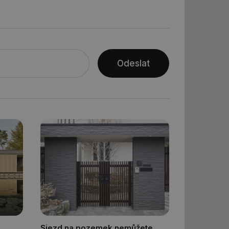
ní session uživatele
Odeslat
ar mohl sledovat
 relací. Neobsahuje
ní session uživatele
 informoval Hotjar
o vzorkování dat
šeho webu
vání uživatelských
ledů Airtable, k
rakcí v těchto
ní session uživatele
ní session uživatele
Sjezd na pozemek nemůžete