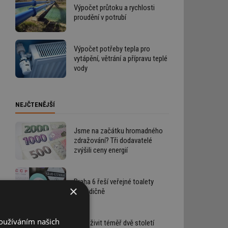
Výpočet průtoku a rychlosti
proudění v potrubí
Výpočet potřeby tepla pro
vytápění, větrání a přípravu teplé
vody
NEJČTENĚJŠÍ
Jsme na začátku hromadného
zdražování? Tři dodavatelé
zvýšili ceny energií
Praha 6 řeší veřejné toalety
×
netradičně
Používáním našich
Jak oživit téměř dvě století