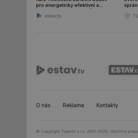
pro energeticky efektivní a
správ
_hjFirstSeen
zdravé budovy na FSv ČVUT
včetn
estav.tv
TZ
družs
id
_hjIncludedInSessi
id
id
id
_hjIncludedInSessi
O nás
Reklama
Kontakty
_dc_gtm_UA-590170
© Copyright Topinfo s.r.o. 2001-2026, všechna práv