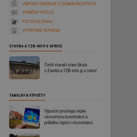
ÚSPORY ENERGIE V DOMÁCNOSTECH
VÝMĚNY KOTLŮ
FOTOVOLTAIKA
VYTÁPÍME PLYNEM
STAVBA A TZB-INFO V AFRICE
Čeští stavaři staví školu
v Zambii a TZB-info je u toho!
í
TABULKY & VÝPOČTY
Výpočet prostupu tepla
vícevrstvou konstrukcí a
průběhu teplot v konstrukci