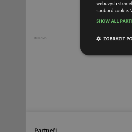
webových stránek
souborů cookie.
SHOW ALL PAR
ZOBRAZIT P
REKLAMA
Nezbytně nutn
soubory
Nezbytně nutn
Nezbytně nutné soubo
stránky nelze bez ne
Název
Partneři