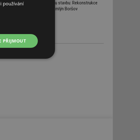
starou stavbu: Rekonstrukce
i používání
Žitný mlýn Boršov
E PŘIJMOUT
Nezařazené
soubory
řazené soubory
 správa účtu. Webové