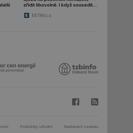
další
zřídit libovolně. I když sousedíte
ar mohl sledovat
s komunikací, musíte o něj
 relací. Neobsahuje
ESTAV.cz
požádat
ní session uživatele
 informoval Hotjar
o vzorkování dat
šeho webu
ní session uživatele
ní session uživatele
ní session uživatele
 informoval Hotjar
o vzorkování dat
šeho webu
ům používajícím
skriptů a kódu na
at za nezbytně
sí fungovat správně.
aké identifikátorem
azení
Podmínky užívání
Nastavení cookies