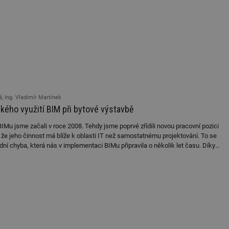
, Ing. Vladimír Martínek
kého využití BIM při bytové výstavbě
Mu jsme začali v roce 2008. Tehdy jsme poprvé zřídili novou pracovní pozici
že jeho činnost má blíže k oblasti IT než samostatnému projektování. To se
dní chyba, která nás v implementaci BIMu připravila o několik let času. Díky
noznačně přesvědčili, že při zavádění nových nástrojů a metodik je nejdůležitějš
pro které se tyto nástroje zavádějí.