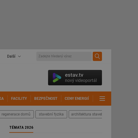
Další
estav.tv
nový videoportál
KA
FACILITY
BEZPEČNOST
CENY ENERGIÍ
DALŠÍ
regenerace domů
stavební fyzika
architektura staveb
TÉMATA 2026