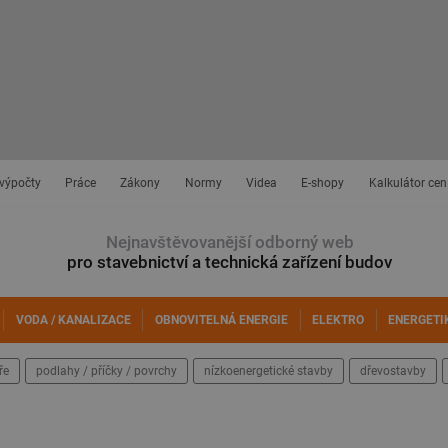
 výpočty
Práce
Zákony
Normy
Videa
E-shopy
Kalkulátor cen
Nejnavštěvovanější odborný web
pro stavebnictví a technická zařízení budov
VODA / KANALIZACE
OBNOVITELNÁ ENERGIE
ELEKTRO
ENERGETI
ře
podlahy / příčky / povrchy
nízkoenergetické stavby
dřevostavby