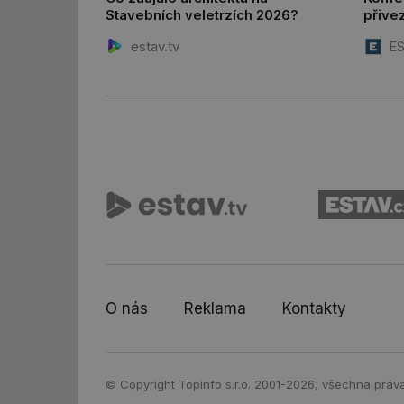
Stavebních veletrzích 2026?
přive
_hjFirstSeen
desig
estav.tv
ES
id
_hjIncludedInSessi
id
id
id
_hjIncludedInSessi
O nás
Reklama
Kontakty
_dc_gtm_UA-590170
© Copyright Topinfo s.r.o. 2001-2026, všechna práv