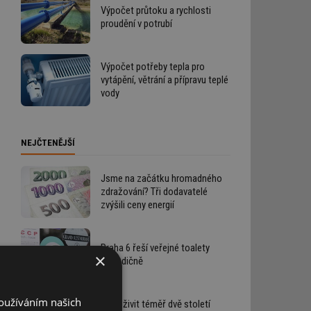
Výpočet průtoku a rychlosti
proudění v potrubí
Výpočet potřeby tepla pro
vytápění, větrání a přípravu teplé
vody
NEJČTENĚJŠÍ
Jsme na začátku hromadného
zdražování? Tři dodavatelé
zvýšili ceny energií
Praha 6 řeší veřejné toalety
×
netradičně
Používáním našich
Jak oživit téměř dvě století