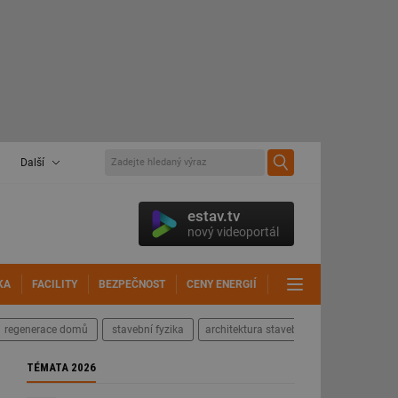
Další
estav.tv
nový videoportál
KA
FACILITY
BEZPEČNOST
CENY ENERGIÍ
DALŠÍ
regenerace domů
stavební fyzika
architektura staveb
TÉMATA 2026