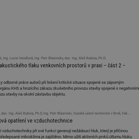
k, Ing. Lucie Vendlová, Ing. Petr Blasinsky, doc. Ing. Aleš Rubina, Ph.D.
 akustického tlaku venkovních prostorů v praxi – část 2 –
y odborné práce autorů při řešení kritické situace spojené se záporným
gánu KHS a hrozícího zákazu zkušebního provozu stavby spojené s negativním
zu stavby na okolní zástavbu objektu.
g. Aleš Rubina, Ph.D, Ing. Petr Blasinski, Vysoké učení technické v Brně, Fakulta stavební, Ústav technických zařízení budov
ková opatření ve vzduchotechnice
 vzduchotechniky při své funkci generují nežádoucí hluk, který je příčinou
ž předepsané mikroklima je zajištěno. Mimo užití aktivních prvků útlumu hluku