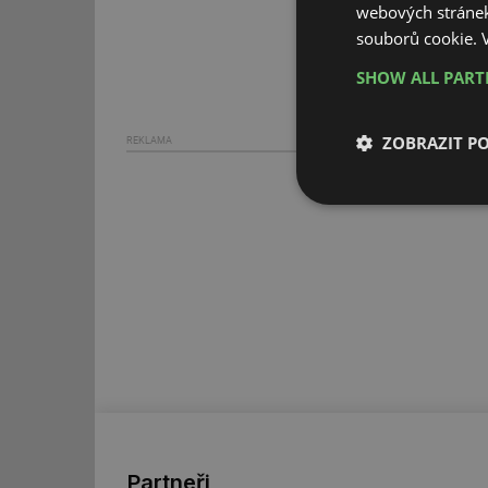
webových stránek
souborů cookie.
SHOW ALL PAR
ZOBRAZIT P
REKLAMA
Nezbytně nutn
soubory
Nezbytně nutn
Nezbytně nutné soubo
stránky nelze bez ne
Název
Partneři