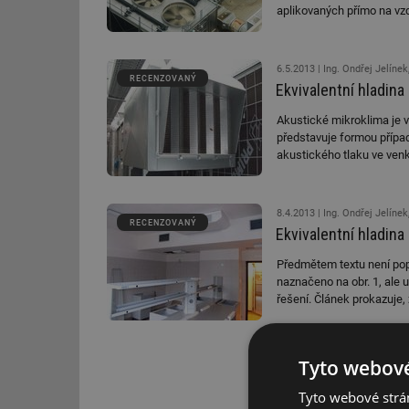
aplikovaných přímo na vzd
6.5.2013
Ing. Ondřej Jelínek
RECENZOVANÝ
Ekvivalentní hladina
Akustické mikroklima je vý
představuje formou případ
akustického tlaku ve ven
negativní akustický výkon
měřením zjištěných skute
8.4.2013
Ing. Ondřej Jelínek,
RECENZOVANÝ
Ekvivalentní hladina
Předmětem textu není popi
naznačeno na obr. 1, ale u
řešení. Článek prokazuje
a i finanční problémy s d
Tyto webové
Tyto webové strán