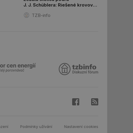
J. J. Schüblera: Riešené krovové
ar mohl sledovat
systémy, 3. časť
 relací. Neobsahuje
TZB-info
ní session uživatele
 informoval Hotjar
o vzorkování dat
šeho webu
ní session uživatele
ní session uživatele
ní session uživatele
 informoval Hotjar
o vzorkování dat
šeho webu
ům používajícím
skriptů a kódu na
at za nezbytně
sí fungovat správně.
aké identifikátorem
azení
Podmínky užívání
Nastavení cookies