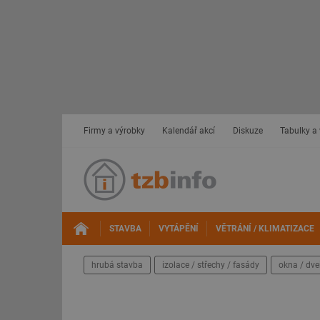
Firmy a výrobky
Kalendář akcí
Diskuze
Tabulky a
STAVBA
VYTÁPĚNÍ
VĚTRÁNÍ / KLIMATIZACE
hrubá stavba
izolace / střechy / fasády
okna / dve