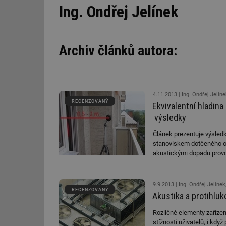
Ing. Ondřej Jelínek
Archiv článků autora:
4.11.2013
Ing. Ondřej Jelíne
RECENZOVANÝ
Ekvivalentní hladina
výsledky
Článek prezentuje výsledk
stanoviskem dotčeného or
akustickými dopadu provo
9.9.2013
Ing. Ondřej Jelínek, doc. In
RECENZOVANÝ
Akustika a protihlu
Rozličné elementy zařízení
stížnosti uživatelů, i kdy