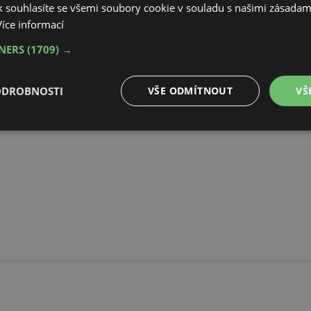
 souhlasíte se všemi soubory cookie v souladu s našimi zásadam
Více informací
TNERS
(1709) →
ODROBNOSTI
VŠE ODMÍTNOUT
VŠ
é
Výkonové
Soubory cílení
Funkční soubory
soubory
é soubory
Výkonové soubory
Soubory cílení
Funkční soubory
Neza
ry cookie umožňují základní funkce webových stránek, jako je přihlášení uživatele a
zbytně nutných souborů cookie správně používat.
Provider
/
Vyprší
Popis
Doména