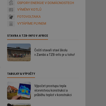
ÚSPORY ENERGIE V DOMÁCNOSTECH
VÝMĚNY KOTLŮ
FOTOVOLTAIKA
VYTÁPÍME PLYNEM
STAVBA A TZB-INFO V AFRICE
Čeští stavaři staví školu
v Zambii a TZB-info je u toho!
i
TABULKY & VÝPOČTY
Výpočet prostupu tepla
vícevrstvou konstrukcí a
průběhu teplot v konstrukci