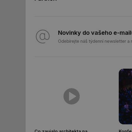
g_state
g_csrf_token
Novinky do vašeho e-mail
id
Odebírejte náš týdenní newsletter a
_hjAbsoluteSession
id
_hjIncludedInSessi
mv
id
id
Co zaujalo architekta na
Konfe