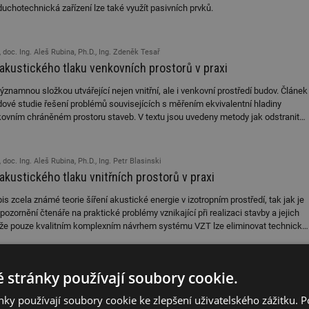
uchotechnická zařízení lze také využít pasivních prvků.
, doc. Ing. Aleš Rubina, Ph.D., Ing. Zdeněk Tesař
 akustického tlaku venkovních prostorů v praxi
znamnou složkou utvářející nejen vnitřní, ale i venkovní prostředí budov. Článek
ové studie řešení problémů souvisejících s měřením ekvivalentní hladiny
kovním chráněném prostoru staveb. V textu jsou uvedeny metody jak odstranit
, případně jaké stavební řešení je možné využít pro úpravu nevyhovujících,
čností.
 doc. Ing. Aleš Rubina, Ph.D., Ing. Petr Blasinski
 akustického tlaku vnitřních prostorů v praxi
s zcela známé teorie šíření akustické energie v izotropním prostředí, tak jak je
pozornění čtenáře na praktické problémy vznikající při realizaci stavby a jejich
, že pouze kvalitním komplexním návrhem systému VZT lze eliminovat technické
odávkou a realizací systémů vzduchotechniky.
 stránky používají soubory cookie.
ky používají soubory cookie ke zlepšení uživatelského zážitku. 