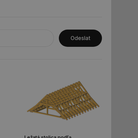
ní session uživatele
Odeslat
ar mohl sledovat
 relací. Neobsahuje
ní session uživatele
 informoval Hotjar
o vzorkování dat
šeho webu
vání uživatelských
ledů Airtable, k
rakcí v těchto
ní session uživatele
ní session uživatele
Ležatá stolica podľa