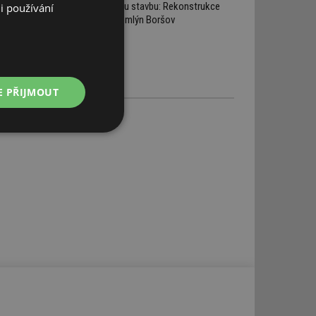
starou stavbu: Rekonstrukce
i používání
Žitný mlýn Boršov
E PŘIJMOUT
Nezařazené
soubory
řazené soubory
 správa účtu. Webové