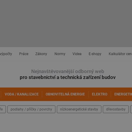
 výpočty
Práce
Zákony
Normy
Videa
E-shopy
Kalkulátor cen
Nejnavštěvovanější odborný web
pro stavebnictví a technická zařízení budov
VODA / KANALIZACE
OBNOVITELNÁ ENERGIE
ELEKTRO
ENERGETI
ře
podlahy / příčky / povrchy
nízkoenergetické stavby
dřevostavby