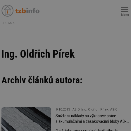
Menu
REKLAMA
Ing. Oldřich Pírek
Archiv článků autora:
9.10.2013
ASIO, Ing. Oldřich Pírek, ASIO
Snižte si náklady na výkopové práce
s akumulačními a zasakovacími bloky AS-
NIDAFLOW 2 v 1
2 v 1, jako výraz spojení dvojí výhody