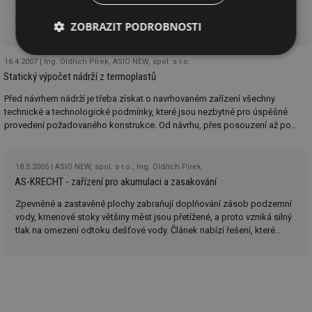
velkých až extrémních srážek již dnes není žádnou novinkou budování
podzemních akumulačních objektů pomocí plastových bloků. Tento
ZOBRAZIT PODROBNOSTI
způsob budování podzemních retenčních nádrží však vyvolává u
rozhodujících osob obavy z možnosti nekontrolovatelného zanášení
Nezbytně
Výkonové
Soubory
takovéto nádrže sedimenty.
16.4.2007
Ing. Oldřich Pírek, ASIO NEW, spol. s r.o.
nutné
soubory
cílení
Statický výpočet nádrží z termoplastů
soubory
Před návrhem nádrží je třeba získat o navrhovaném zařízení všechny
technické a technologické podmínky, které jsou nezbytné pro úspěšné
provedení požadovaného konstrukce. Od návrhu, přes posouzení až po
Funkční soubory
Nezařazené
samotnou výrobu. V závěru článku je uveden příklad rozsahu nutných
soubory
informací.
18.5.2005
ASIO NEW, spol. s r.o., Ing. Oldřich Pírek
AS-KRECHT - zařízení pro akumulaci a zasakování
Zpevněné a zastavěné plochy zabraňují doplňování zásob podzemní
vody, kmenové stoky většiny měst jsou přetížené, a proto vzniká silný
tlak na omezení odtoku dešťové vody. Článek nabízí řešení, které
Nezbytně nutné soubory
Výkonové soubory
umožňuje pronikání dešťové vody z utěsněných povrchů do půdy a v
porovnání se štěrkem potřebuje méně než 1/3 obvyklého objemu.
Soubory cílení
Funkční soubory
Dešťová voda může volně pronikat dnem a bočními otvory v tunelu do
Nezařazené soubory
půdy.
Nezbytně nutné soubory cookie umožňují základní