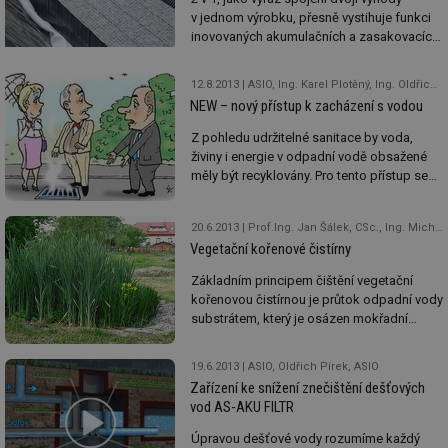
v jednom výrobku, přesně vystihuje funkci
inovovaných akumulačních a zasakovacích
bloků AS-NIDAFLOW, které rozvíjí funkci
dlouhodobě úspěšně používaných bloků
12.8.2013
ASIO, Ing. Karel Plotěný, Ing. Oldřich Pírek, ASIO
AS-NIDAPLAST. Rozvodná drenáž díky
NEW – nový přístup k zacházení s vodou
inovaci umožňuje i horizontální proudění v
bloku, takže je možné ji umístit přímo mezi
Z pohledu udržitelné sanitace by voda,
bloky do kteréhokoliv místa.
živiny i energie v odpadní vodě obsažené
měly být recyklovány. Pro tento přístup se
často užívá akronym NEW. Za tímto účelem
se často voda dělí podle typu znečištění
20.6.2013
Prof.Ing. Jan Šálek, CSc., Ing. Michal Kriška, PhD., Vysoké učení technické v Brně, Fakulta stavební, Ústav vodního hospodářství krajiny, Ing. Oldřich Pírek, Ing. Karel Plotěný, ASIO, spol. s r.o., Ing. Miloš Rozkošný, PhD., Výzkumný ústav vodohospodářský TGM, RNDr. Zdeňka Žáková, CSc., Biotes
tak, aby pak její využití bylo co
Vegetační kořenové čistírny
nejekonomičtější, a z důvodu lepší
komunikace se jednotlivým typům vod
Základním principem čištění vegetační
přiřazují barvy – color of water.
kořenovou čistírnou je průtok odpadní vody
substrátem, který je osázen mokřadní
vegetací. Kořenová čistírna je vhodná
zejména při přerušovaném provozu zdroje
19.6.2013
ASIO, Oldřich Pírek, ASIO
odpadních vod (rekreační objekty, chalupy,
Zařízení ke snížení znečištění dešťových
letní tábory), při kolísaní koncentrace a
vod AS-AKU FILTR
množství odpadních vod a při přítoku
zředěných odpadních vod, např. z jednotné
Úpravou dešťové vody rozumíme každý