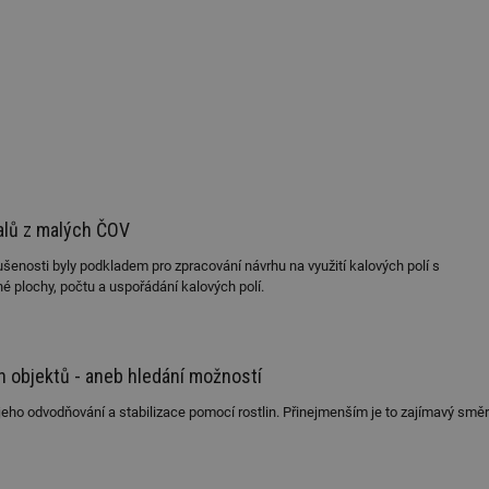
alů z malých ČOV
šenosti byly podkladem pro zpracování návrhu na využití kalových polí s
é plochy, počtu a uspořádání kalových polí.
h objektů - aneb hledání možností
jeho odvodňování a stabilizace pomocí rostlin. Přinejmenším je to zajímavý směr