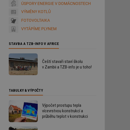
ÚSPORY ENERGIE V DOMÁCNOSTECH
VÝMĚNY KOTLŮ
FOTOVOLTAIKA
VYTÁPÍME PLYNEM
STAVBA A TZB-INFO V AFRICE
Čeští stavaři staví školu
v Zambii a TZB-info je u toho!
TABULKY & VÝPOČTY
Výpočet prostupu tepla
vícevrstvou konstrukcí a
průběhu teplot v konstrukci