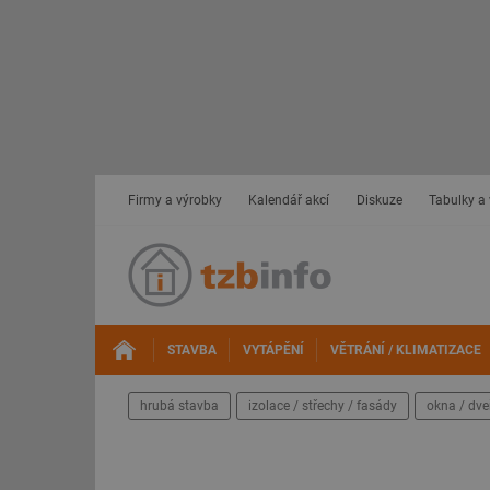
Firmy a výrobky
Kalendář akcí
Diskuze
Tabulky a
STAVBA
VYTÁPĚNÍ
VĚTRÁNÍ / KLIMATIZACE
hrubá stavba
izolace / střechy / fasády
okna / dve