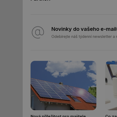
g_state
g_csrf_token
Novinky do vašeho e-mail
id
Odebírejte náš týdenní newsletter a
_hjAbsoluteSession
id
_hjIncludedInSessi
mv
id
id
Nová příležitost pro majitele
Co zau