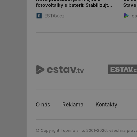
fotovoltaiky s baterií: Stabilizujte
Stave
_hjFirstSeen
elektrickou síť
ESTAV.cz
es
id
_hjIncludedInSessi
id
id
id
_hjIncludedInSessi
O nás
Reklama
Kontakty
_dc_gtm_UA-590170
© Copyright Topinfo s.r.o. 2001-2026, všechna práv