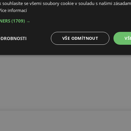
 souhlasíte se všemi soubory cookie v souladu s našimi zásadam
Více informací
TNERS
(1709) →
ODROBNOSTI
VŠE ODMÍTNOUT
VŠ
é
Výkonové
Soubory cílení
Funkční soubory
soubory
é soubory
Výkonové soubory
Soubory cílení
Funkční soubory
Neza
ry cookie umožňují základní funkce webových stránek, jako je přihlášení uživatele a
zbytně nutných souborů cookie správně používat.
Provider
/
Vyprší
Popis
Doména