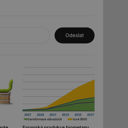
ní session uživatele
Odeslat
ar mohl sledovat
 relací. Neobsahuje
ní session uživatele
 informoval Hotjar
o vzorkování dat
šeho webu
vání uživatelských
ledů Airtable, k
rakcí v těchto
ní session uživatele
ní session uživatele
avte
Evropská produkce biometanu