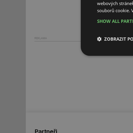
webových stránek
souborů cookie.
SHOW ALL PAR
ZOBRAZIT P
REKLAMA
Nezbytně nutn
soubory
Nezbytně nutn
Nezbytně nutné soubo
stránky nelze bez ne
Název
Partneři