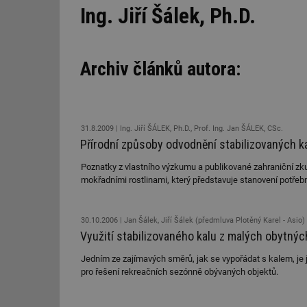
Ing. Jiří Šálek, Ph.D.
Archiv článků autora:
31.8.2009
Ing. Jiří ŠÁLEK, Ph.D., Prof. Ing. Jan ŠÁLEK, CSc.
Přírodní způsoby odvodnění stabilizovaných k
Poznatky z vlastního výzkumu a publikované zahraniční zku
mokřadními rostlinami, který představuje stanovení potřebn
30.10.2006
Jan Šálek, Jiří Šálek (předmluva Plotěný Karel - Asio)
Využití stabilizovaného kalu z malých obytnýc
Jedním ze zajímavých směrů, jak se vypořádat s kalem, je 
pro řešení rekreačních sezónně obývaných objektů.