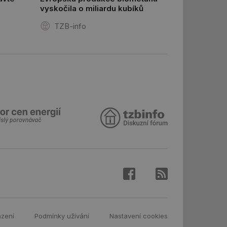
vyskočila o miliardu kubíků
ar mohl sledovat
 relací. Neobsahuje
TZB-info
ní session uživatele
 informoval Hotjar
o vzorkování dat
šeho webu
ní session uživatele
ní session uživatele
ní session uživatele
 informoval Hotjar
o vzorkování dat
šeho webu
ům používajícím
skriptů a kódu na
at za nezbytně
sí fungovat správně.
aké identifikátorem
azení
Podmínky užívání
Nastavení cookies