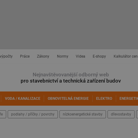
 výpočty
Práce
Zákony
Normy
Videa
E-shopy
Kalkulátor cen
Nejnavštěvovanější odborný web
pro stavebnictví a technická zařízení budov
VODA / KANALIZACE
OBNOVITELNÁ ENERGIE
ELEKTRO
ENERGETI
ře
podlahy / příčky / povrchy
nízkoenergetické stavby
dřevostavby