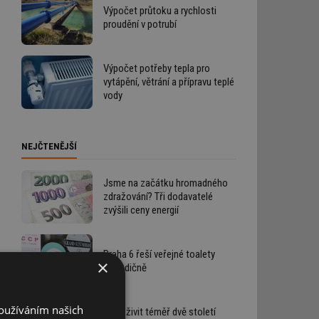
Výpočet průtoku a rychlosti
proudění v potrubí
Výpočet potřeby tepla pro
vytápění, větrání a přípravu teplé
vody
NEJČTENĚJŠÍ
Jsme na začátku hromadného
zdražování? Tři dodavatelé
zvýšili ceny energií
Praha 6 řeší veřejné toalety
×
netradičně
Používáním našich
Jak oživit téměř dvě století