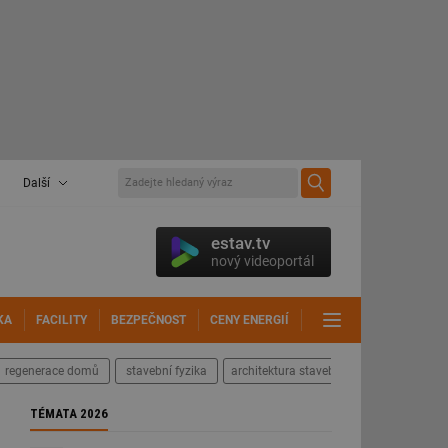
Další
estav.tv
nový videoportál
KA
FACILITY
BEZPEČNOST
CENY ENERGIÍ
DALŠÍ
regenerace domů
stavební fyzika
architektura staveb
TÉMATA 2026