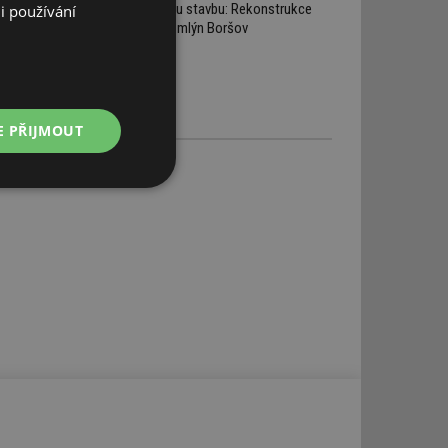
starou stavbu: Rekonstrukce
i používání
Žitný mlýn Boršov
E PŘIJMOUT
Nezařazené
soubory
řazené soubory
 správa účtu. Webové