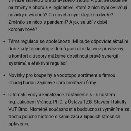
v Praze štafetu z bratislavského studia. A ptát se budeme
na změny v oboru a v legislativě. Které z nich nyní ovlivňují
novinky u výrobců? Co nového nyní klepe na dveře?
Změnilo se něco s pandemií? A jak se učí v době
koronavirové?
Téma regulace se společností IMI bude odpovídat aktuální
době, kdy technologie domů jsou čím dál více provázány
a komfort a úspory můžeme dosáhnout právě synergií
systémů a efektivní regulací.
Novinky pro koupelny a vodotopo sortiment s firmou
Chuděj budou zajímavé i pro montážní firmy.
U tématu vody a kanalizace zůstaneme s i s hostem
Ing. Jakubem Vránou, Ph.D. z Ústavu TZB, Stavební fakulty
VUT Brno. Nicméně současnost a budoucnost vyměníme za
trochu poučné historie o kanalizaci a lapačích střešních
splavenin.