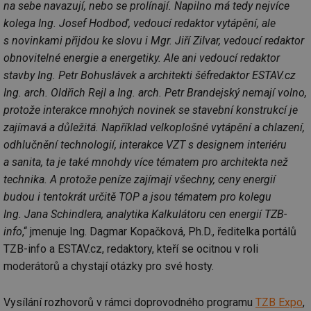
na sebe navazují, nebo se prolínají. Napilno má tedy nejvíce
kolega Ing. Josef Hodboď, vedoucí redaktor vytápění, ale
s novinkami přijdou ke slovu i Mgr. Jiří Zilvar, vedoucí redaktor
obnovitelné energie a energetiky. Ale ani vedoucí redaktor
stavby Ing. Petr Bohuslávek a architekti šéfredaktor ESTAV.cz
Ing. arch. Oldřich Rejl a Ing. arch. Petr Brandejský nemají volno,
protože interakce mnohých novinek se stavební konstrukcí je
zajímavá a důležitá. Například velkoplošné vytápění a chlazení,
odhlučnění technologií, interakce VZT s designem interiéru
a sanita, ta je také mnohdy více tématem pro architekta než
technika. A protože peníze zajímají všechny, ceny energií
budou i tentokrát určitě TOP a jsou tématem pro kolegu
Ing. Jana Schindlera, analytika Kalkulátoru cen energií TZB-
info
,“ jmenuje Ing. Dagmar Kopačková, Ph.D., ředitelka portálů
TZB-info a ESTAV.cz, redaktory, kteří se ocitnou v roli
moderátorů a chystají otázky pro své hosty.
Vysílání rozhovorů v rámci doprovodného programu
TZB Expo
,