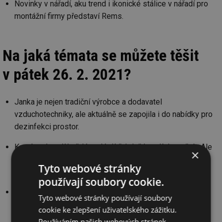
Novinky v nářadí, aku trend i ikonické stálice v nářadí pro
montážní firmy představí Rems.
Na jaká témata se můžete těšit
v pátek 26. 2. 2021?
Janka je nejen tradiční výrobce a dodavatel
vzduchotechniky, ale aktuálně se zapojila i do nabídky pro
dezinfekci prostor.
Komín nakreslí každé malé dítě, když kreslí domeček. Ale
×
i tak tradiční výrobek se mění, reaguje na praxi a novinky
Tyto webové stránky
Almeva se vyplatí sledovat.
používají soubory cookie.
Efektivně šetřit můžeme pouze tehdy, když můžeme
Tyto webové stránky používají soubory
vyhodnotit správně naměřená data. Jak a čím měřit
cookie ke zlepšení uživatelského zážitku.
a o nabídce pro měření vyžadovaná legislativou si
Používáním našich webových stránek