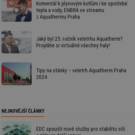
Komentář k plynovým kotlům i ke spotřebě
vy
se
tepla a vody, ENBRA ve streamu
_hjFirstSeen
29 minut
So
z Aquathermu Praha
Hotjar Ltd
59 sekund
na
.tzb-info.cz
ab
sl
ce
pr
Jaký byl 25. ročník veletrhu Aquatherm?
poč
Projděte si virtuálně všechny haly!
Ne
žá
id
in
id
forum.tzb-
1 rok
Te
Tipy na stánky – veletrh Aquatherm Praha
info.cz
co
po
2024
vy
se
_hjIncludedInSessionSample
1 minuta
Te
Hotjar Ltd
59 sekund
co
vetrani.tzb-
na
info.cz
ab
Ho
NEJNOVĚJŠÍ ČLÁNKY
zd
ná
za
vz
EDC spouští nové služby pro stabilitu sítí
de
de