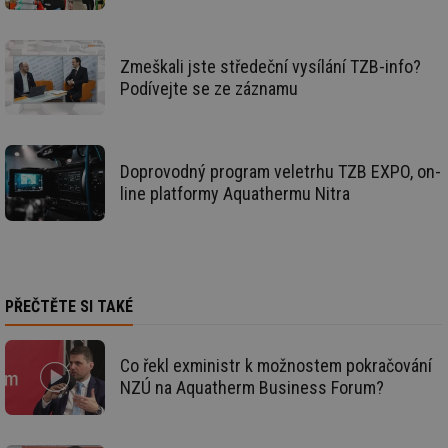
za
vz
de
de
re
Zmeškali jste středeční vysílání TZB-info?
we
Podívejte se ze záznamu
mv
2 měsíce 4
Te
Airtable
týdny
co
.tzb-info.cz
po
sl
už
Doprovodný program veletrhu TZB EXPO, on-
int
vý
line platformy Aquathermu Nitra
vl
po
Air
us
už
pr
int
tě
PŘEČTĚTE SI TAKÉ
id
vytapeni.tzb-
10 let
Te
info.cz
co
po
Co řekl exministr k možnostem pokračování
vy
NZÚ na Aquatherm Business Forum?
se
id
stavba.tzb-
10 let
Te
info.cz
co
po