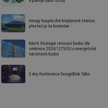
a plánuje další rozvoj
re
we
id
voda.tzb-
10 let
Te
info.cz
co
innogy koupila dvě bioplynové stanice,
po
vy
přestaví je na biometan
se
id
kalkulator.tzb-
1 rok
Te
info.cz
co
po
Návrh Strategie renovací budov dle
vy
se
směrnice 2024/1275/EU o energetické
náročnosti budov
id
oze.tzb-info.cz
10 let
Te
co
po
vy
se
2 dny Konference DesignBlok Talks
_hjIncludedInSessionSample
1 minuta
Te
Hotjar Ltd
59 sekund
co
oze.tzb-info.cz
na
ab
Ho
zd
ná
za
vz
de