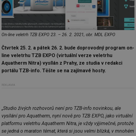
On-line veletrh TZB EXPO 23. – 26. 2. 2021, obr. MDL EXPO
Čtvrtek 25. 2. a pátek 26. 2. bude doprovodný program on-
line veletrhu TZB EXPO (virtuální verze veletrhu
Aquatherm Nitra) vysílán z Prahy, ze studia v redakci
portálu TZB-info. Těšte se na zajímavé hosty.
REKLAMA
„
Studio živých rozhovorů není pro TZB-info novinkou, ale
vysílání pro Aquatherm, nyní nově pro TZB EXPO, jako virtuální
platformu veletrhu Aquatherm Nitra, je vždy výjimečné, protože
se jedná o maraton témat, která si jsou velmi blízká, v mnohém