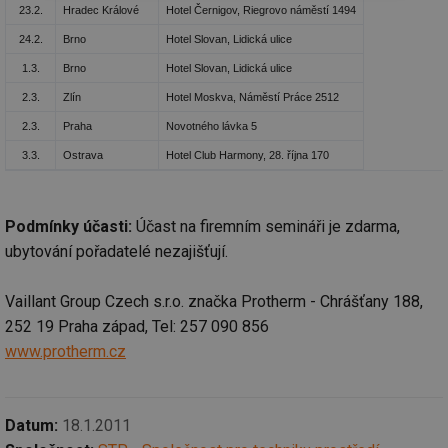
nutné
soubory
cílení
23.2.
Hradec Králové
Hotel Černigov, Riegrovo náměstí 1494
soubory
24.2.
Brno
Hotel Slovan, Lidická ulice
1.3.
Brno
Hotel Slovan, Lidická ulice
2.3.
Zlín
Hotel Moskva, Náměstí Práce 2512
Funkční soubory
Nezařazené
soubory
2.3.
Praha
Novotného lávka 5
3.3.
Ostrava
Hotel Club Harmony, 28. října 170
Podmínky účasti:
Účast na firemním semináři je zdarma,
ubytování pořadatelé nezajišťují.
Nezbytně nutné soubory
Výkonové soubory
Soubory cílení
Funkční soubory
Vaillant Group Czech s.r.o. značka Protherm - Chrášťany 188,
Nezařazené soubory
252 19 Praha západ, Tel: 257 090 856
www.protherm.cz
Nezbytně nutné soubory cookie umožňují základní
funkce webových stránek, jako je přihlášení
uživatele a správa účtu. Webové stránky nelze bez
nezbytně nutných souborů cookie správně používat.
Datum:
18.1.2011
Provider
/
Název
Vyprší
Po
Doména