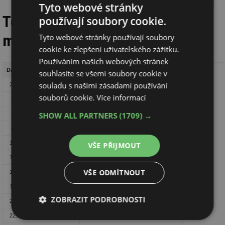
Tyto webové stránky
Termíny a
používají soubory cookie.
místa konání seminářů 2011:
Tyto webové stránky používají soubory
cookie ke zlepšení uživatelského zážitku.
Používáním našich webových stránek
Datum
Město
Místo
souhlasíte se všemi soubory cookie v
souladu s našimi zásadami používání
26.1.
Karlovy Vary
Thermal Spa hotel, I.P. Pavlova 11
souborů cookie.
Více informací
2.2.
Praha
Novotného lávka 5
SHOW ALL PARTNERS
(1709) →
3.2.
Liberec
Centrum BABYLON, Kyšická 415/6
8.2.
Ústí nad Labem
Hotel VLADIMÍR, Masarykova 36
10.2.
Chomutov
Hotel Bobr, Čelakovského 4297
VŠE PŘIJMOUT
16.2.
Plzeň
Plzeňský Prazdroj, U Prazdroje 7
VŠE ODMÍTNOUT
16.2.
Jihlava
Hotel Tři věžičky, Střítež u Jihlavy
17.2.
Tábor
Hotel Palcát, tř. 9. května 2471
ZOBRAZIT PODROBNOSTI
22.2.
Olomouc
Hotel FLORA, Krapkova 34
22.2.
České Budějovice
Hotel BUDWEIS, Mlýnská 6
Nezbytně
Výkonové
Soubory