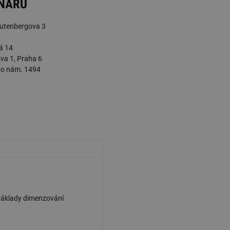
INÁŘŮ
 Gutenbergova 3
á 14
va 1, Praha 6
ovo nám. 1494
 základy dimenzování