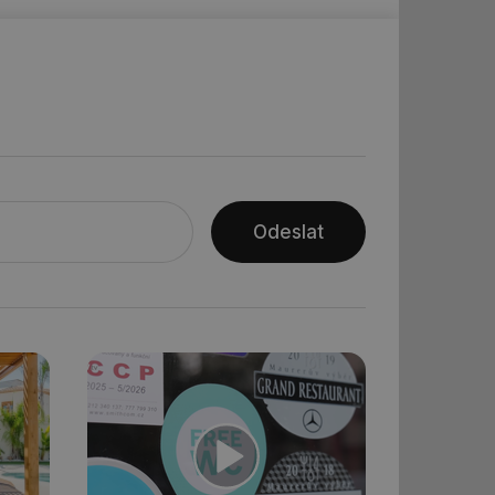
ní session uživatele
ar mohl sledovat
 relací. Neobsahuje
ní session uživatele
 informoval Hotjar
o vzorkování dat
šeho webu
Odeslat
ní session uživatele
ní session uživatele
ní session uživatele
 informoval Hotjar
o vzorkování dat
šeho webu
ům používajícím
skriptů a kódu na
at za nezbytně
sí fungovat správně.