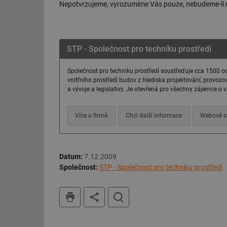
Nepotvrzujeme, vyrozumíme Vás pouze, nebudeme-li
Název
g_state
STP - Společnost pro techniku prostředí
g_csrf_token
Společnost pro techniku prostředí soustřeďuje cca 1500 od
id
vnitřního prostředí budov z hlediska projektování, provozo
a vývoje a legislativy. Je otevřená pro všechny zájemce o 
_hjAbsoluteSession
Více o firmě
Chci další informace
Webové s
id
_hjIncludedInSessi
Datum:
7.12.2009
Společnost:
STP - Společnost pro techniku prostředí
mv
tisk
hledat
id