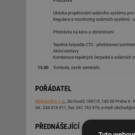
Přestávka
Ukázka projektování solárního systému pro
Regulace a monitoring solárních systémů - 
Přestávka na kávu a občerstvení
Tepelná čerpadla CTC - představení sortime
Akční sestavy
Kombinace tepelných čerpadel a solárních s
13.00
Tombola, závěr semináře
POŘÁDATEL
REGULUS s. r. o.
, Do Koutů 1897/3, 143 00 Praha 4 -
tel.: 244 016 911, fax: 241 763 976, e-mail: obchod@r
PŘEDNÁŠEJÍCÍ
Tyto webové