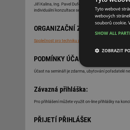
Jiří Kalina, Ing. Pavel Dufek, Ing. Helena Křišíková,
Tyto webové strán
individuální konzultace se zástupci pořádající firmy R
webových stránek
souborů cookie.
ORGANIZAČNÍ ZAJIŠTĚNÍ
SHOW ALL PAR
Společnost pro techniku prostředí
ZOBRAZIT P
PODMÍNKY ÚČASTI
Nezbytně nutn
Účast na semináři je zdarma, ubytování pořadatelé nez
soubory
Závazná přihláška:
Pro přihlášení můžete využít on-line přihlášky na konc
Nezbytně nutn
PŘIJETÍ PŘIHLÁŠEK
Nezbytně nutné soubo
stránky nelze bez ne