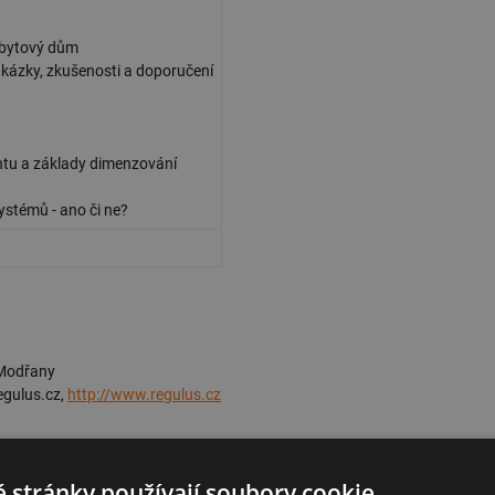
 bytový dům
ukázky, zkušenosti a doporučení
ntu a základy dimenzování
ystémů - ano či ne?
 Modřany
egulus.cz,
http://www.regulus.cz
 stránky používají soubory cookie.