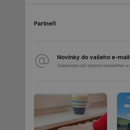
id
_hjFirstSeen
Partneři
id
_hjIncludedInSessi
Novinky do vašeho e-mail
Odebírejte náš týdenní newsletter a
id
id
id
_hjIncludedInSessi
_dc_gtm_UA-590170