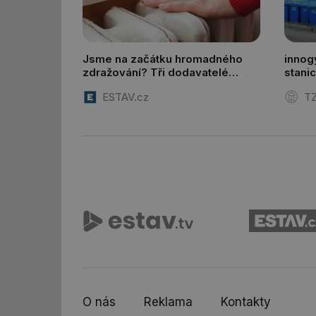
id
Jsme na začátku hromadného
innog
_hjIncludedInSessi
zdražování? Tři dodavatelé
stani
zvýšili ceny
ESTAV.cz
TZ
_hjIncludedInSessi
__gfp_64b
__cf_bm
sid
_hjIncludedInSessi
_hjIncludedInSessi
O nás
Reklama
Kontakty