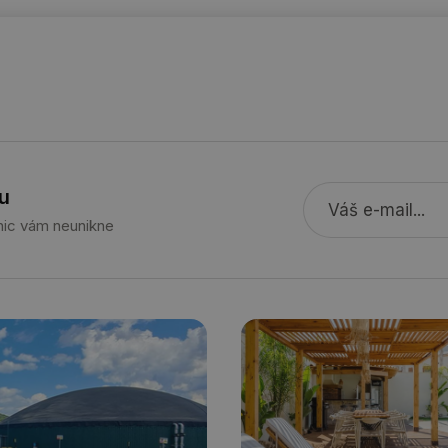
stavba.tzb-
10 let
Tento soubor cookie se používá k vytváře
info.cz
29 minut
Soubor cookie je nastaven tak, aby Hotj
Hotjar Ltd
59 sekund
začátek cesty uživatele pro celkový počet
.tzb-info.cz
žádné identifikovatelné informace.
forum.tzb-
1 rok
Tento soubor cookie se používá k vytváře
info.cz
onSample
1 minuta
Tento soubor cookie je nastaven tak, aby
Hotjar Ltd
59 sekund
o tom, zda je tento návštěvník zahrnut d
vetrani.tzb-
u
definovaného denním limitem relace va
info.cz
 nic vám neunikne
voda.tzb-
10 let
Tento soubor cookie se používá k vytváře
info.cz
kalkulator.tzb-
1 rok
Tento soubor cookie se používá k vytváře
info.cz
oze.tzb-info.cz
10 let
Tento soubor cookie se používá k vytváře
onSample
1 minuta
Tento soubor cookie je nastaven tak, aby
Hotjar Ltd
59 sekund
o tom, zda je tento návštěvník zahrnut d
oze.tzb-info.cz
definovaného denním limitem relace va
6-1
.tzb-info.cz
58 sekund
Tento soubor cookie je přidružen k web
Správce značek Google k načtení dalších 
stránku. Pokud je použit, lze jej považov
nutný, protože bez něj jiné skripty nemu