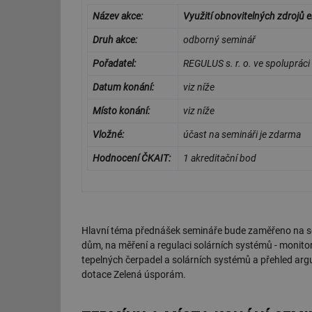
Název akce:
Využití obnovitelných zdrojů 
Druh akce:
odborný seminář
Pořadatel:
REGULUS s. r. o. ve spolupráci
Datum konání:
viz níže
Místo konání:
viz níže
Vložné:
účast na semináři je zdarma
Hodnocení ČKAIT:
1 akreditační bod
Hlavní téma přednášek semináře bude zaměřeno na so
dům, na měření a regulaci solárních systémů - monito
tepelných čerpadel a solárních systémů a přehled arg
dotace Zelená úsporám.