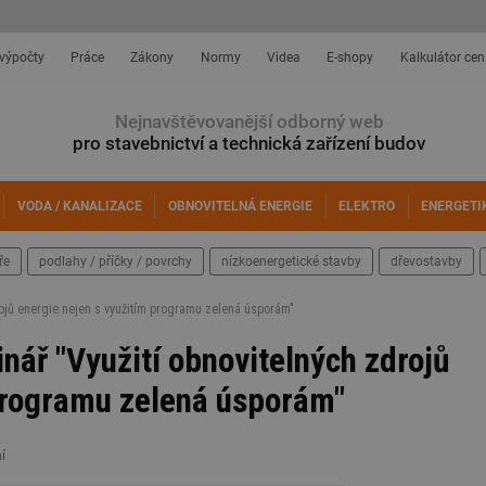
 výpočty
Práce
Zákony
Normy
Videa
E-shopy
Kalkulátor cen
Nejnavštěvovanější odborný web
pro stavebnictví a technická zařízení budov
VODA / KANALIZACE
OBNOVITELNÁ ENERGIE
ELEKTRO
ENERGETI
ře
podlahy / příčky / povrchy
nízkoenergetické stavby
dřevostavby
ojů energie nejen s využitím programu zelená úsporám"
ář "Využití obnovitelných zdrojů
 programu zelená úsporám"
í