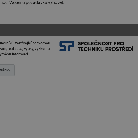
 moci Vašemu požadavku vyhovět.
Provider
/
Vyprší
Popis
Doména
.forum.tzb-
Zavřením
Slouží k přihlášení pomocí Google
info.cz
prohlížeče
.forum.tzb-
Zavřením
Slouží k přihlášení pomocí Google
info.cz
prohlížeče
borníků, zabývající se tvorbou
konference.tzb-
1 rok
Tento soubor cookie se používá k vytváře
vání, realizace, výuky, výzkumu
info.cz
výměnu informací ...
InProgress
29 minut
Soubor cookie je nastaven tak, aby Hotj
Hotjar Ltd
59 sekund
začátek cesty uživatele pro celkový počet
.tzb-info.cz
žádné identifikovatelné informace.
tránky
vetrani.tzb-
10 let
Tento soubor cookie se používá k vytváře
info.cz
onSample
1 minuta
Tento soubor cookie je nastaven tak, aby
Hotjar Ltd
59 sekund
o tom, zda je tento návštěvník zahrnut d
elektro.tzb-
definovaného denním limitem relace va
info.cz
2 měsíce 4
Tento soubor cookie se používá ke sledo
Airtable
týdny
interakcí a výkonu v rámci vložených poh
.tzb-info.cz
usnadnění uživatelských preferencí a inte
názorech.
vytapeni.tzb-
10 let
Tento soubor cookie se používá k vytváře
info.cz