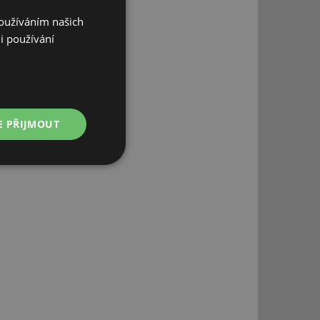
Používáním našich
i používání
E PŘIJMOUT
Nezařazené
soubory
řazené soubory
 správa účtu. Webové