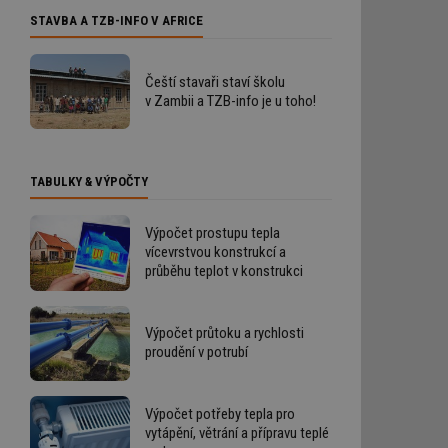
STAVBA A TZB-INFO V AFRICE
Čeští stavaři staví školu
v Zambii a TZB-info je u toho!
TABULKY & VÝPOČTY
Výpočet prostupu tepla
vícevrstvou konstrukcí a
průběhu teplot v konstrukci
Výpočet průtoku a rychlosti
proudění v potrubí
Výpočet potřeby tepla pro
vytápění, větrání a přípravu teplé