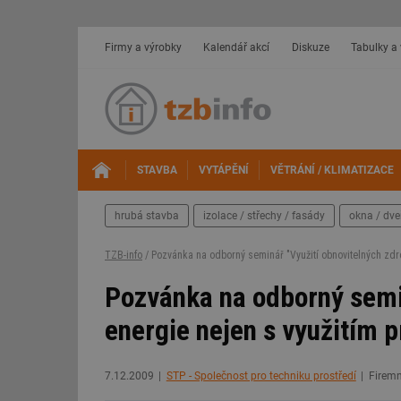
Firmy a výrobky
Kalendář akcí
Diskuze
Tabulky a
STAVBA
VYTÁPĚNÍ
VĚTRÁNÍ / KLIMATIZACE
hrubá stavba
izolace / střechy / fasády
okna / dve
TZB-info
/ Pozvánka na odborný seminář "Využití obnovitelných zdr
Pozvánka na odborný semin
energie nejen s využitím
7.12.2009
STP - Společnost pro techniku prostředí
Firemn