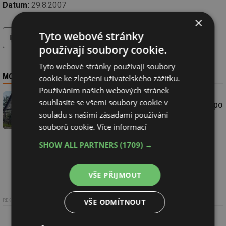
Datum:
29.8.2007
×
tisk
hledat
Tyto webové stránky
používají soubory cookie.
Tyto webové stránky používají soubory
MOHLO BY VÁS ZAJÍMAT
cookie ke zlepšení uživatelského zážitku.
Používáním našich webových stránek
souhlasíte se všemi soubory cookie v
Elektrické vytápění bych do staré chalupy po
souladu s našimi zásadami používání
babiččce určitě nevolil
souborů cookie.
Více informací
SHOW ALL PARTNERS
(1709) →
VŠE PŘIJMOUT
VŠE ODMÍTNOUT
REKLAMA