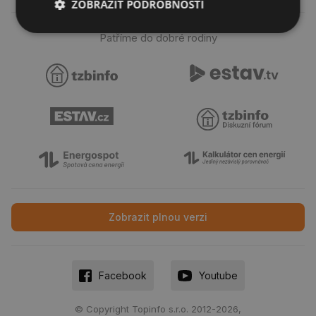
ZOBRAZIT PODROBNOSTI
Nezbytně
Výkonové
Soubory
Patříme do dobré rodiny
nutné
soubory
cílení
soubory
Funkční soubory
Nezařazené
soubory
Zobrazit plnou verzi
Nezbytně nutné soubory
Výkonové soubory
Soubory cílení
Funkční soubory
Nezařazené soubory
Facebook
Youtube
Nezbytně nutné soubory cookie umožňují základní
funkce webových stránek, jako je přihlášení
© Copyright Topinfo s.r.o. 2012-2026,
uživatele a správa účtu. Webové stránky nelze bez