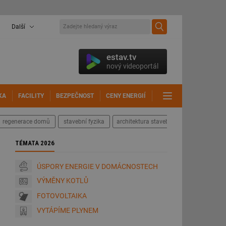
Další
estav.tv
nový videoportál
KA
FACILITY
BEZPEČNOST
CENY ENERGIÍ
DALŠÍ
regenerace domů
stavební fyzika
architektura staveb
TÉMATA 2026
ÚSPORY ENERGIE V DOMÁCNOSTECH
VÝMĚNY KOTLŮ
FOTOVOLTAIKA
VYTÁPÍME PLYNEM