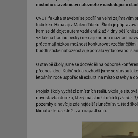
místního stavebnictví naleznete v následujícím člán
ČVUT, fakulta stavební se podílí na velmi zajímavém pr
Indickém Himálaji v Malém Tibetu. Škola je připravován
kam se dá dojet autem vzdálená 2 až 4 dny pěší chůze. D
vzdálená hodinu pěšky) nemají žádnou možnost navšt
práce mají nízkou možnost konkurovat vzdělanějším lide
buddhistické náboženství je pomalu vytlačováno isl
O stavbě školy jsme se dozvěděli na odborné konfere
přednesl doc. Kulhánek a rozhodli jsme se stavbu jak
letošním roce uspořádali exkurzi na místo stavby a 
Projekt školy vychází z místních reálií. Škola je situová
novostavba domku, který má sloužit učiteli
(viz obr. 1)
pozemky a navíc je zde nejdelší sluneční svit. Nad škol
klimatu - letos zde 2. září napadl sníh.