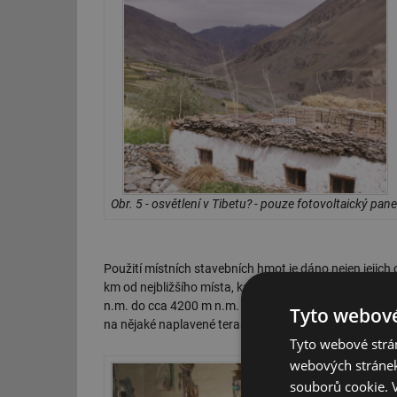
Obr. 5 - osvětlení v Tibetu? - pouze fotovoltaický pane
Použití místních stavebních hmot je dáno nejen jejich
km od nejbližšího místa, kam lze dojet autem. Dál je
n.m. do cca 4200 m n.m. Kvalita cest je zřejmá z
obr. 
Tyto webové
na nějaké naplavené terase, někdy se však jde i po sc
Tyto webové strán
webových stránek
souborů cookie.