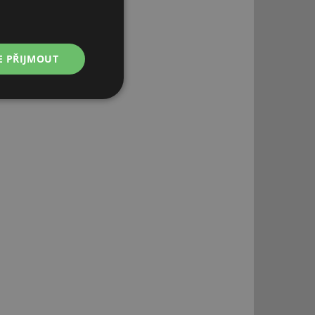
E PŘIJMOUT
Nezařazené
soubory
řazené soubory
 správa účtu. Webové