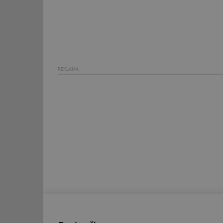
id
_hjIncludedInSessi
id
REKLAMA
id
id
_hjIncludedInSessi
_dc_gtm_UA-590170
id