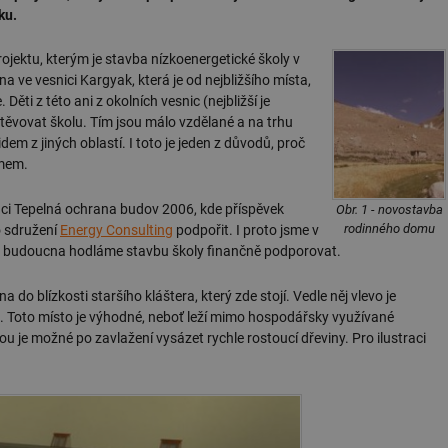
ku.
ojektu, kterým je stavba nízkoenergetické školy v
a ve vesnici Kargyak, která je od nejbližšího místa,
ěti z této ani z okolních vesnic (nejbližší je
ěvovat školu. Tím jsou málo vzdělané a na trhu
m z jiných oblastí. I toto je jeden z důvodů, proč
ámem.
nci Tepelná ochrana budov 2006, kde příspěvek
Obr. 1 - novostavba
rodinného domu
o sdružení
Energy Consulting
podpořit. I proto jsme v
do budoucna hodláme stavbu školy finančně podporovat.
na do blízkosti staršího kláštera, který zde stojí. Vedle něj vlevo je
. Toto místo je výhodné, neboť leží mimo hospodářsky využívané
ou je možné po zavlažení vysázet rychle rostoucí dřeviny. Pro ilustraci