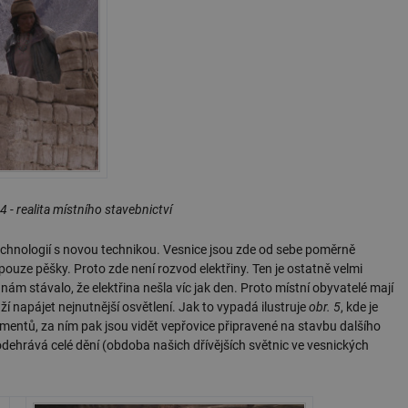
 4 - realita místního stavebnictví
technologií s novou technikou. Vesnice jsou zde od sebe poměrně
pouze pěšky. Proto zde není rozvod elektřiny. Ten je ostatně velmi
nám stávalo, že elektřina nešla víc jak den. Proto místní obyvatelé mají
áží napájet nejnutnější osvětlení. Jak to vypadá ilustruje
obr. 5
, kde je
mentů, za ním pak jsou vidět vepřovice připravené na stavbu dalšího
 odehrává celé dění (obdoba našich dřívějších světnic ve vesnických