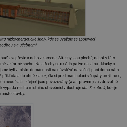
jektu nízkoenergetické školy, kde se uvažuje se spojovací
hodbou a 4 učebnami
buď z vepřovic a nebo z kamene. Střechy jsou ploché, neboť v této
zimě ve formě sněhu. Na střechy se ukládá palivo na zimu - klacky a
jsme byli v místní domácnosti na návštěvě na večeři, paní domu nám
přikládala do ohně klacek, šla si před manipulací s čapátý umýt ruce,
kon neudělala - zřejmě jsou považovány (a asi právem) za zdravotně
k vypadá realita místního stavebnictví ilustruje
obr. 3 a obr. 4
, kde je
a místo stavby.