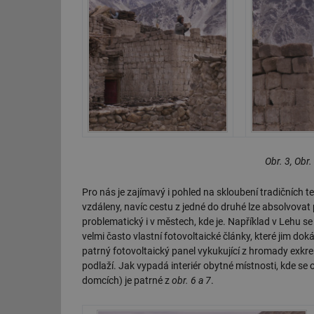
Obr. 3, Obr.
Pro nás je zajímavý i pohled na skloubení tradičních 
vzdáleny, navíc cestu z jedné do druhé lze absolvovat 
problematický i v městech, kde je. Například v Lehu se 
velmi často vlastní fotovoltaické články, které jim dok
patrný fotovoltaický panel vykukující z hromady exkre
podlaží. Jak vypadá interiér obytné místnosti, kde se
domcích) je patrné z
obr. 6 a 7
.