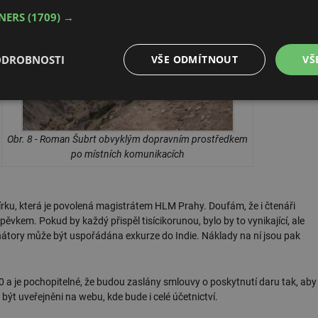
TNERS
(1709) →
ODROBNOSTI
VŠE ODMÍTNOUT
VŠ
é
Výkonové
Soubory cílení
Funkční soubory
soubory
Obr. 8 - Roman Šubrt obvyklým dopravním prostředkem
po místních komunikacích
rku, která je povolená magistrátem HLM Prahy. Doufám, že i čtenáři
é soubory
Výkonové soubory
Soubory cílení
Funkční soubory
Neza
vkem. Pokud by každý přispěl tisícikorunou, bylo by to vynikající, ale
nátory může být uspořádána exkurze do Indie. Náklady na ní jsou pak
ry cookie umožňují základní funkce webových stránek, jako je přihlášení uživatele a
zbytně nutných souborů cookie správně používat.
Provider
/
Vyprší
Popis
0 a je pochopitelné, že budou zaslány smlouvy o poskytnutí daru tak, aby
Doména
ýt uveřejněni na webu, kde bude i celé účetnictví.
.forum.tzb-
Zavřením
Slouží k přihlášení pomocí Google
info.cz
prohlížeče