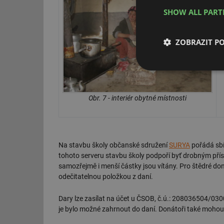
SHOW ALL PAR
ZOBRAZIT P
Nezbytně nutn
soubory
Obr. 7 - interiér obytné místnosti
Na stavbu školy občanské sdružení
SURYA
pořádá sbí
Nezbytně nutn
tohoto serveru stavbu školy podpoří byť drobným příspě
samozřejmě i menší částky jsou vítány. Pro štědré do
Nezbytně nutné soubo
odečitatelnou položkou z daní.
stránky nelze bez ne
Název
Dary lze zasílat na účet u ČSOB, č.ú.: 208036504/030
je bylo možné zahrnout do daní. Donátoři také mohou b
g_state