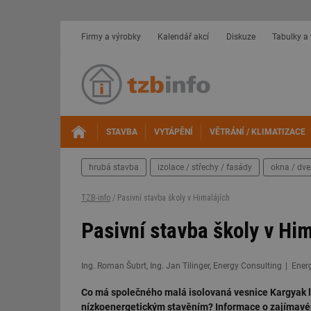
Firmy a výrobky
Kalendář akcí
Diskuze
Tabulky a
STAVBA
VYTÁPĚNÍ
VĚTRÁNÍ / KLIMATIZACE
hrubá stavba
izolace / střechy / fasády
okna / dve
TZB-info
/ Pasivní stavba školy v Himalájích
Pasivní stavba školy v Him
Ing. Roman Šubrt, Ing. Jan Tilinger, Energy Consulting
Ener
Co má společného malá isolovaná vesnice Kargyak le
nízkoenergetickým stavěním? Informace o zajímavém p