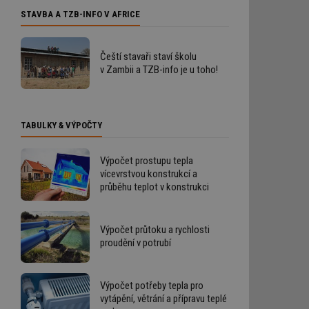
STAVBA A TZB-INFO V AFRICE
Čeští stavaři staví školu
v Zambii a TZB-info je u toho!
TABULKY & VÝPOČTY
Výpočet prostupu tepla
vícevrstvou konstrukcí a
průběhu teplot v konstrukci
Výpočet průtoku a rychlosti
proudění v potrubí
Výpočet potřeby tepla pro
vytápění, větrání a přípravu teplé