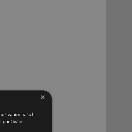
×
o
Používáním našich
i používání