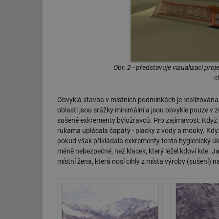
Obr. 2 - představuje vizualizaci pro
c
Obvyklá stavba v místních podmínkách je realizována 
oblasti jsou srážky minimální a jsou obvykle pouze v 
sušené exkrementy býložravců. Pro zajímavost: Když 
rukama uplácala čapátý - placky z vody a mouky. Když 
pokud však přikládala exkrementy tento hygienický ú
méně nebezpečné, než klacek, který ležel kdoví kde. Ja
místní žena, která nosí cihly z místa výroby (sušení) n