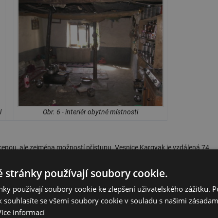
l
Obr. 6 - interiér obytné místnosti
 cenou, ale zejména možností přístupu. Vesnice Kargyak je vzdálená 74
 potřeba postupovat po svých, přičemž se jedná o stoupání z cca 3500 m
8
, kde je vidět obvyklá cesta. Místy jde i cesta po rovině buď mezi poli neb
 stránky používají soubory cookie.
hodech vytesaných do skály či přes různé můstky.
ky používají soubory cookie ke zlepšení uživatelského zážitku. 
 souhlasíte se všemi soubory cookie v souladu s našimi zásadam
Více informací