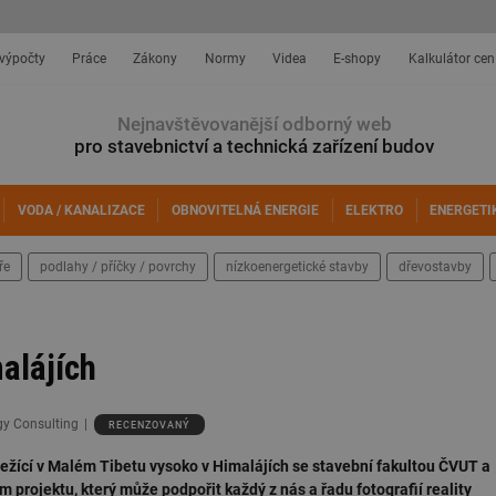
 výpočty
Práce
Zákony
Normy
Videa
E-shopy
Kalkulátor cen
Nejnavštěvovanější odborný web
pro stavebnictví a technická zařízení budov
VODA / KANALIZACE
OBNOVITELNÁ ENERGIE
ELEKTRO
ENERGETI
ře
podlahy / příčky / povrchy
nízkoenergetické stavby
dřevostavby
alájích
gy Consulting
RECENZOVANÝ
žící v Malém Tibetu vysoko v Himalájích se stavební fakultou ČVUT a
rojektu, který může podpořit každý z nás a řadu fotografií reality