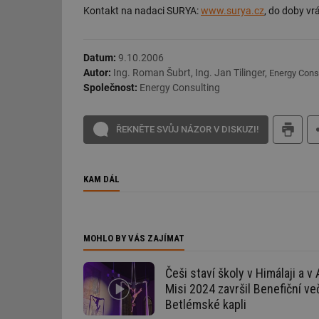
Kontakt na nadaci SURYA:
www.surya.cz
, do doby vr
g_csrf_token
id
Datum:
9.10.2006
Autor:
Ing. Roman Šubrt, Ing. Jan Tilinger,
Energy Cons
_hjAbsoluteSession
Společnost:
Energy Consulting
id
ŘEKNĚTE SVŮJ NÁZOR V DISKUZI!
_hjIncludedInSessi
KAM DÁL
mv
MOHLO BY VÁS ZAJÍMAT
id
Češi staví školy v Himálaji a v 
id
Misi 2024 završil Benefiční ve
Betlémské kapli
_hjFirstSeen