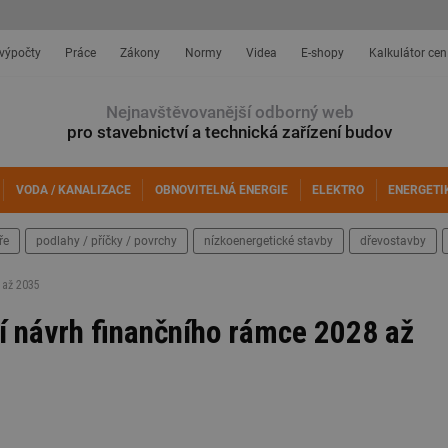
 výpočty
Práce
Zákony
Normy
Videa
E-shopy
Kalkulátor cen
Nejnavštěvovanější odborný web
pro stavebnictví a technická zařízení budov
VODA / KANALIZACE
OBNOVITELNÁ ENERGIE
ELEKTRO
ENERGETI
ře
podlahy / příčky / povrchy
nízkoenergetické stavby
dřevostavby
 až 2035
í návrh finančního rámce 2028 až