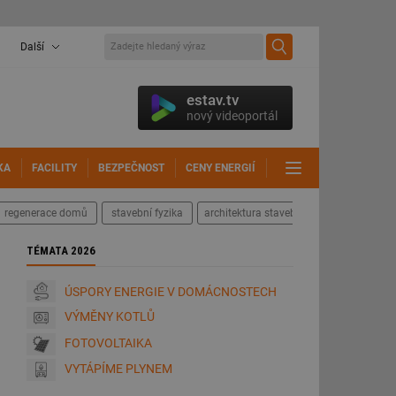
Další
estav.tv
nový videoportál
KA
FACILITY
BEZPEČNOST
CENY ENERGIÍ
DALŠÍ
regenerace domů
stavební fyzika
architektura staveb
TÉMATA 2026
ÚSPORY ENERGIE V DOMÁCNOSTECH
VÝMĚNY KOTLŮ
FOTOVOLTAIKA
VYTÁPÍME PLYNEM