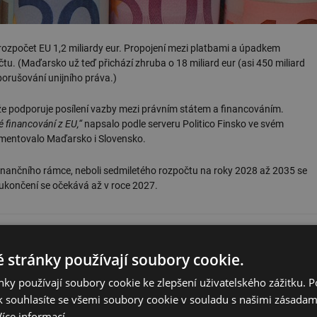
rozpočet EU 1,2 miliardy eur. Propojení mezi platbami a úpadkem
tu. (Maďarsko už teď přichází zhruba o 18 miliard eur (asi 450 miliard
porušování unijního práva.)
, že podporuje posílení vazby mezi právním státem a financováním.
 financování z EU,“
napsalo podle serveru Politico Finsko ve svém
umentovalo Maďarsko i Slovensko.
finančního rámce, neboli sedmiletého rozpočtu na roky 2028 až 2035 se
 ukončení se očekává až v roce 2027.
 stránky používají soubory cookie.
ky používají soubory cookie ke zlepšení uživatelského zážitku. 
 souhlasíte se všemi soubory cookie v souladu s našimi zásadam
Více informací