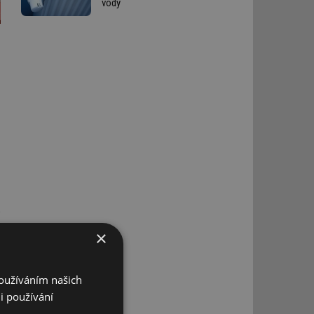
vody
×
Používáním našich
i používání