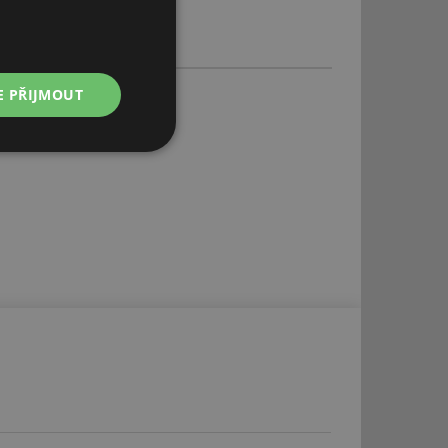
E PŘIJMOUT
Nezařazené
soubory
řazené soubory
 správa účtu. Webové