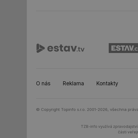
id
_hjIncludedInSessi
id
id
id
_hjIncludedInSessi
O nás
Reklama
Kontakty
_dc_gtm_UA-590170
© Copyright Topinfo s.r.o. 2001-2026, všechna práv
TZB-info využívá zpravodajství 
id
části veře