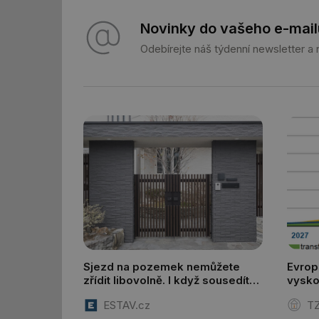
g_csrf_token
Novinky do vašeho e-mail
Odebírejte náš týdenní newsletter a
id
_hjAbsoluteSession
id
_hjIncludedInSessi
mv
id
Sjezd na pozemek nemůžete
Evrop
zřídit libovolně. I když sousedíte
vysko
id
s komunikací, musíte o něj
ESTAV.cz
TZ
požádat
_hjFirstSeen