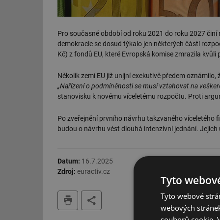
Pro současné období od roku 2021 do roku 2027 činí 
demokracie se dosud týkalo jen některých částí rozpoč
Kč) z fondů EU, které Evropská komise zmrazila kvůli 
Několik zemí EU již unijní exekutivě předem oznámilo
„Nařízení o podmíněnosti se musí vztahovat na veškeré
stanovisku k novému víceletému rozpočtu. Proti arg
Po zveřejnění prvního návrhu takzvaného víceletého 
budou o návrhu vést dlouhá intenzivní jednání. Jejich
Datum:
16.7.2025
Zdroj:
euractiv.cz
Tyto webové
tisk
Tyto webové strán
webových stránek
souborů cookie.