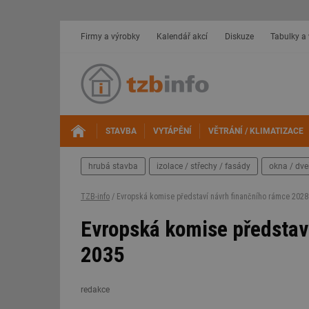
Firmy a výrobky
Kalendář akcí
Diskuze
Tabulky a
STAVBA
VYTÁPĚNÍ
VĚTRÁNÍ / KLIMATIZACE
hrubá stavba
izolace / střechy / fasády
okna / dve
TZB-info
/ Evropská komise představí návrh finančního rámce 2028
Evropská komise představ
2035
redakce