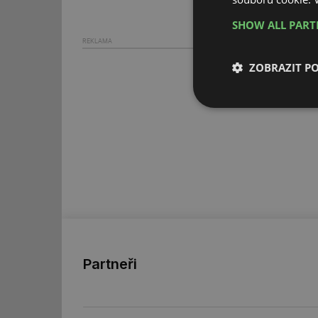
SHOW ALL PAR
REKLAMA
ZOBRAZIT P
Nezbytně nutn
soubory
Nezbytně nutn
Nezbytně nutné soubo
stránky nelze bez ne
Partneři
Název
g_state