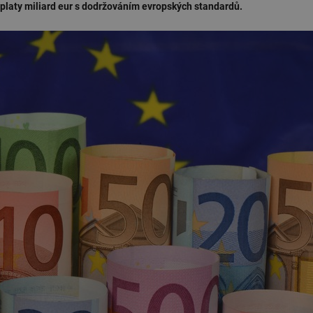
ýplaty miliard eur s dodržováním evropských standardů.