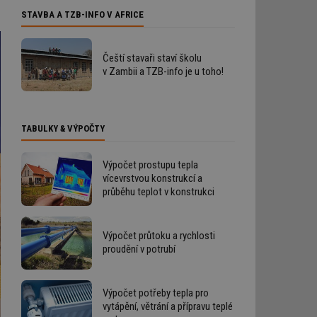
STAVBA A TZB-INFO V AFRICE
Čeští stavaři staví školu
v Zambii a TZB-info je u toho!
TABULKY & VÝPOČTY
Výpočet prostupu tepla
vícevrstvou konstrukcí a
průběhu teplot v konstrukci
Výpočet průtoku a rychlosti
proudění v potrubí
Výpočet potřeby tepla pro
vytápění, větrání a přípravu teplé