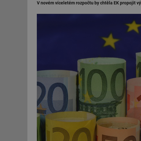
V novém víceletém rozpočtu by chtěla EK propojit v