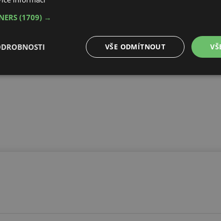
TNERS
(1709) →
ODROBNOSTI
VŠE ODMÍTNOUT
VŠ
é
Výkonové
Soubory cílení
Funkční soubory
soubory
é soubory
Výkonové soubory
Soubory cílení
Funkční soubory
Neza
ry cookie umožňují základní funkce webových stránek, jako je přihlášení uživatele a
zbytně nutných souborů cookie správně používat.
Provider
/
Vyprší
Popis
Doména
.forum.tzb-
Zavřením
Slouží k přihlášení pomocí Google