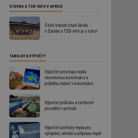
STAVBA A TZB-INFO V AFRICE
Čeští stavaři staví školu
v Zambii a TZB-info je u toho!
TABULKY & VÝPOČTY
Výpočet prostupu tepla
vícevrstvou konstrukcí a
průběhu teplot v konstrukci
Výpočet průtoku a rychlosti
proudění v potrubí
Výpočet potřeby tepla pro
vytápění, větrání a přípravu teplé