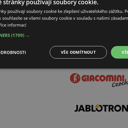
 stránky používají soubory cookie.
ky používají soubory cookie ke zlepšení uživatelského zážitku. 
 souhlasíte se všemi soubory cookie v souladu s našimi zásadam
Více informací
d konáním semináře:
TNERS
(1709) →
Novotného lávka 5, 116 68 Praha 1
ODROBNOSTI
VŠE ODMÍTNOUT
VŠ
é
Výkonové
Soubory cílení
Funkční soubory
soubory
é soubory
Výkonové soubory
Soubory cílení
Funkční soubory
Neza
ry cookie umožňují základní funkce webových stránek, jako je přihlášení uživatele a