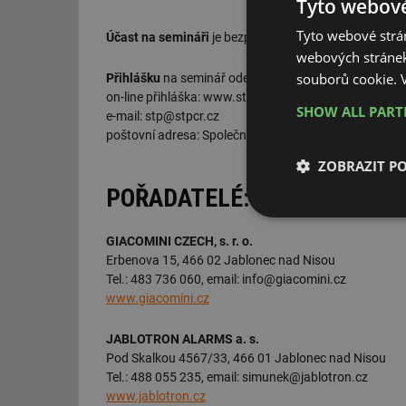
Tyto webové
Tyto webové strán
Účast na semináři
je bezplatná.
webových stránek
souborů cookie.
Přihlášku
na seminář odešlete nejpozději 1 týden pře
on-line přihláška: www.stpcr.cz
SHOW ALL PAR
e-mail: stp@stpcr.cz
poštovní adresa: Společnost pro techniku prostředí, 
ZOBRAZIT P
POŘADATELÉ:
Nezbytně nutn
soubory
GIACOMINI CZECH, s. r. o.
Erbenova 15, 466 02 Jablonec nad Nisou
Tel.: 483 736 060, email: info@giacomini.cz
www.giacomini.cz
JABLOTRON ALARMS a. s.
Pod Skalkou 4567/33, 466 01 Jablonec nad Nisou
Nezbytně nutn
Tel.: 488 055 235, email: simunek@jablotron.cz
Nezbytně nutné soubo
www.jablotron.cz