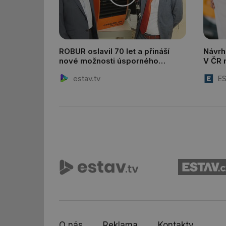
id
_hjIncludedInSessi
ROBUR oslavil 70 let a přináší
Návrh
nové možnosti úsporného
V ČR 
vytápění i dekarbonizace
metrů
estav.tv
ES
budo
_hjIncludedInSessi
__gfp_64b
__cf_bm
sid
_hjIncludedInSessi
_hjIncludedInSessi
O nás
Reklama
Kontakty