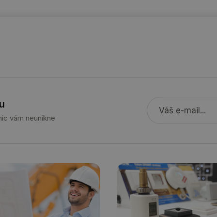
info.cz
stavba.tzb-
10 let
Tento soubor cookie se používá k vytváře
info.cz
29 minut
Soubor cookie je nastaven tak, aby Hotj
Hotjar Ltd
59 sekund
začátek cesty uživatele pro celkový počet
.tzb-info.cz
žádné identifikovatelné informace.
forum.tzb-
1 rok
Tento soubor cookie se používá k vytváře
info.cz
onSample
1 minuta
Tento soubor cookie je nastaven tak, aby
Hotjar Ltd
59 sekund
o tom, zda je tento návštěvník zahrnut d
vetrani.tzb-
definovaného denním limitem relace va
info.cz
u
voda.tzb-
10 let
Tento soubor cookie se používá k vytváře
 nic vám neunikne
info.cz
kalkulator.tzb-
1 rok
Tento soubor cookie se používá k vytváře
info.cz
oze.tzb-info.cz
10 let
Tento soubor cookie se používá k vytváře
onSample
1 minuta
Tento soubor cookie je nastaven tak, aby
Hotjar Ltd
59 sekund
o tom, zda je tento návštěvník zahrnut d
oze.tzb-info.cz
definovaného denním limitem relace va
6-1
.tzb-info.cz
58 sekund
Tento soubor cookie je přidružen k web
Správce značek Google k načtení dalších 
stránku. Pokud je použit, lze jej považov
nutný, protože bez něj jiné skripty nemu