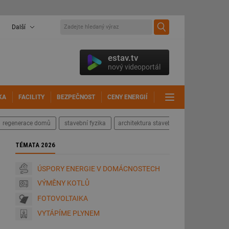
Další
estav.tv
nový videoportál
KA
FACILITY
BEZPEČNOST
CENY ENERGIÍ
DALŠÍ
regenerace domů
stavební fyzika
architektura staveb
TÉMATA 2026
ÚSPORY ENERGIE V DOMÁCNOSTECH
VÝMĚNY KOTLŮ
FOTOVOLTAIKA
VYTÁPÍME PLYNEM