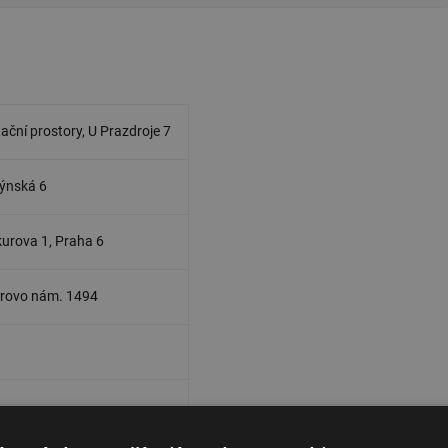
ační prostory, U Prazdroje 7
lýnská 6
urova 1, Praha 6
egrovo nám. 1494
6