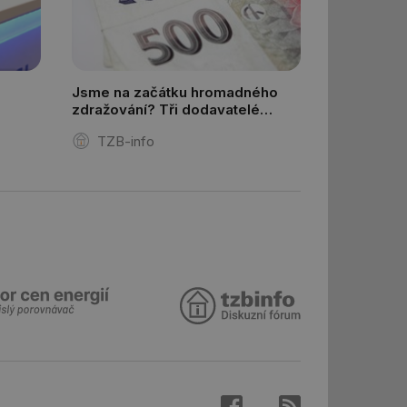
aké identifikátorem
ní session uživatele
 informoval Hotjar
Jsme na začátku hromadného
o vzorkování dat
zdražování? Tři dodavatelé
šeho webu
zvýšili ceny energií
TZB-info
 informoval Hotjar
o vzorkování dat
šeho webu
správě přijetí
ebu.
í mezi lidmi a
lo možné podávat
h stránek.
e, ale pokud je
e pravděpodobně
 informoval Hotjar
o vzorkování dat
šeho webu
 informoval Hotjar
o vzorkování dat