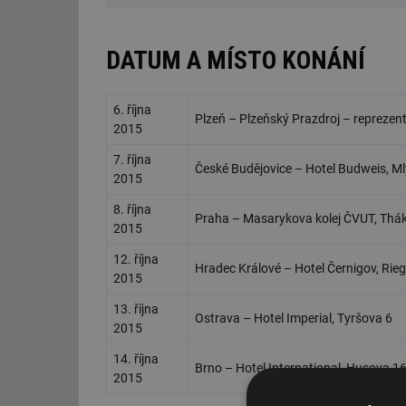
DATUM A MÍSTO KONÁNÍ
6. října
Plzeň – Plzeňský Prazdroj – reprezent
2015
7. října
České Budějovice – Hotel Budweis, M
2015
8. října
Praha – Masarykova kolej ČVUT, Thák
2015
12. října
Hradec Králové – Hotel Černigov, Ri
2015
13. října
Ostrava – Hotel Imperial, Tyršova 6
2015
14. října
Brno – Hotel International, Husova 1
2015