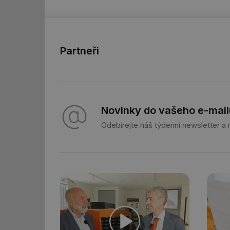
id
_hjFirstSeen
Partneři
id
_hjIncludedInSessi
Novinky do vašeho e-mail
id
Odebírejte náš týdenní newsletter a
id
id
_hjIncludedInSessi
_dc_gtm_UA-590170