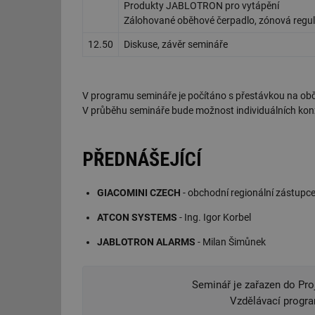
Produkty JABLOTRON pro vytápění
Zálohované oběhové čerpadlo, zónová regula
12.50
Diskuse, závěr semináře
V programu semináře je počítáno s přestávkou na obč
V průběhu semináře bude možnost individuálních konzu
PŘEDNÁŠEJÍCÍ
GIACOMINI CZECH
- obchodní regionální zástupc
ATCON SYSTEMS
- Ing. Igor Korbel
JABLOTRON ALARMS
- Milan Šimůnek
Seminář je zařazen do Pro
Vzdělávací progr