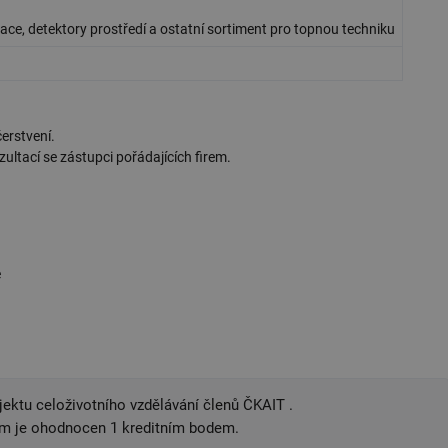
ce, detektory prostředí a ostatní sortiment pro topnou techniku
erstvení.
ltací se zástupci pořádajících firem.
e
jektu celoživotního vzdělávání členů ČKAIT .
am je ohodnocen 1 kreditním bodem.