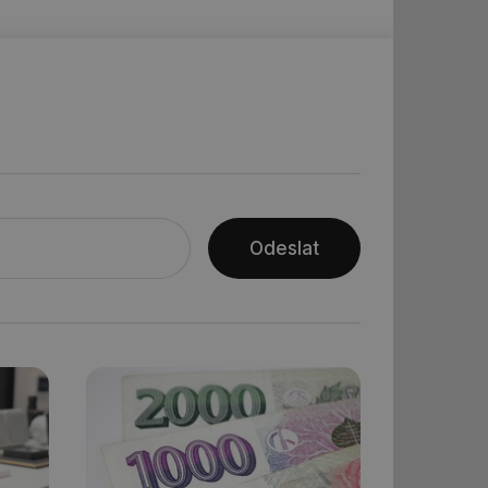
ní session uživatele
ar mohl sledovat
 relací. Neobsahuje
ní session uživatele
 informoval Hotjar
o vzorkování dat
šeho webu
Odeslat
ní session uživatele
ní session uživatele
ní session uživatele
 informoval Hotjar
o vzorkování dat
šeho webu
ům používajícím
skriptů a kódu na
at za nezbytně
sí fungovat správně.