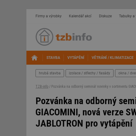
Firmy a výrobky
Kalendář akcí
Diskuze
Tabulky a
STAVBA
VYTÁPĚNÍ
VĚTRÁNÍ / KLIMATIZACE
hrubá stavba
izolace / střechy / fasády
okna / dve
TZB-info
/ Pozvánka na odborný seminář novinky v sortimentu GIA
Pozvánka na odborný semi
GIACOMINI, nová verze S
JABLOTRON pro vytápění