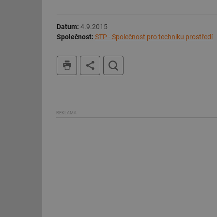
stránky nelze bez ne
Název
Datum:
4.9.2015
Společnost:
STP - Společnost pro techniku prostředí
g_state
tisk
hledat
g_csrf_token
id
_hjAbsoluteSession
REKLAMA
id
_hjIncludedInSessi
mv
id