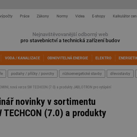
 výpočty
Práce
Zákony
Normy
Videa
E-shopy
Kalkulátor cen
Nejnavštěvovanější odborný web
pro stavebnictví a technická zařízení budov
VODA / KANALIZACE
OBNOVITELNÁ ENERGIE
ELEKTRO
ENERGETI
ře
podlahy / příčky / povrchy
nízkoenergetické stavby
dřevostavby
COMINI, nová verze SW TECHCON (7.0) a produkty JABLOTRON pro vytápění
nář novinky v sortimentu
W TECHCON (7.0) a produkty