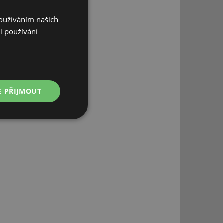
Používáním našich
i používání
E PŘIJMOUT
Nezařazené
soubory
řazené soubory
 správa účtu. Webové