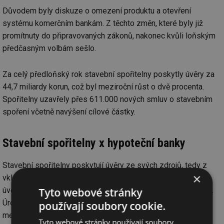
Důvodem byly diskuze o omezení produktu a otevření
systému komerčním bankám. Z těchto změn, které byly již
promítnuty do připravovaných zákonů, nakonec kvůli loňským
předčasným volbám sešlo.
Za celý předloňský rok stavební spořitelny poskytly úvěry za
44,7 miliardy korun, což byl meziroční růst o dvě procenta.
Spořitelny uzavřely přes 611.000 nových smluv o stavebním
spoření včetně navýšení cílové částky.
Stavební spořitelny x hypoteční banky
Stavební spořitelny poskytují úvěry ze svých zdrojů, tedy z
×
vkladů klientů, kteří si spoří. Naopak hypoteční banky si na
Tyto webové stránky
úvěr, který pak následně poskytnou klientovi, většinou půjčují.
Úrokové sazby závisí na délce doby fixace a ceně peněz na
používají soubory cookie.
mezibankovním trhu. V současnosti jsou sazby hypoték na
Tyto webové stránky používají soubory