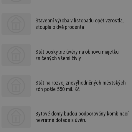
Funkční soubory
Nezařazené
soubory
Stavební výroba v listopadu opět vzrostla,
stoupla o dvě procenta
Stát poskytne úvěry na obnovu majetku
Nezbytně nutné soubory
Výkonové soubory
zničených všemi živly
Soubory cílení
Funkční soubory
Nezařazené soubory
Nezbytně nutné soubory cookie umožňují základní
Stát na rozvoj znevýhodněných městských
funkce webových stránek, jako je přihlášení
zón pošle 550 mil. Kč
uživatele a správa účtu. Webové stránky nelze bez
nezbytně nutných souborů cookie správně používat.
Provider
/
Název
Vyprší
Po
Doména
Bytové domy budou podporovány kombinací
g_state
.forum.tzb-
Zavřením
Sl
nevratné dotace a úvěru
info.cz
prohlížeče
př
po