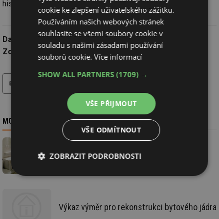
historických minimech.
cookie ke zlepšení uživatelského zážitku.
Používáním našich webových stránek
souhlasíte se všemi soubory cookie v
Datum:
10.1.2015
souladu s našimi zásadami používání
Zdroj:
ČTK
souborů cookie.
Více informací
SHOW ALL PARTNERS
(1709) →
tisk
VŠE PŘIJMOUT
MOHLO BY VÁS ZAJÍMAT
VŠE ODMÍTNOUT
Pouze necelá 4 % lidí svěřují rekonstrukce
ZOBRAZIT PODROBNOSTI
čistě do rukou profesionálů
Nezbytně
Výkonové
Soubory
nutné
soubory
cílení
soubory
Výkaz výměr pro rekonstrukci bytového jádra