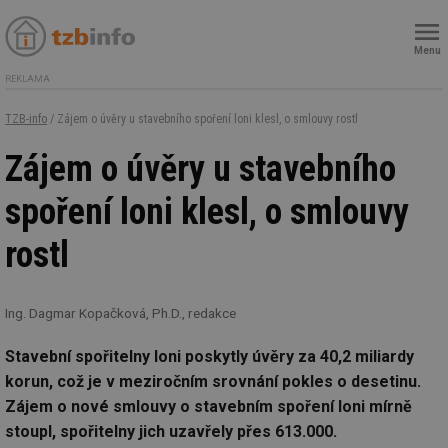
Menu
REKLAMA
TZB-info
/ Zájem o úvěry u stavebního spoření loni klesl, o smlouvy rostl
Zájem o úvěry u stavebního
spoření loni klesl, o smlouvy
rostl
Ing. Dagmar Kopačková, Ph.D., redakce
Stavební spořitelny loni poskytly úvěry za 40,2 miliardy
korun, což je v meziročním srovnání pokles o desetinu.
Zájem o nové smlouvy o stavebním spoření loni mírně
stoupl, spořitelny jich uzavřely přes 613.000.