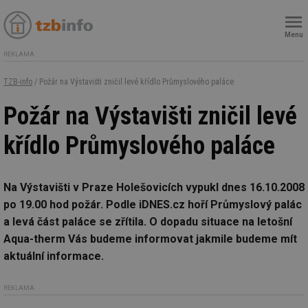
Menu
REKLAMA
TZB-info
/ Požár na Výstavišti zničil levé křídlo Průmyslového paláce
Požár na Výstavišti zničil levé
křídlo Průmyslového paláce
Na Výstavišti v Praze Holešovicích vypukl dnes 16.10.2008
po 19.00 hod požár. Podle iDNES.cz hoří Průmyslový palác
a levá část paláce se zřítila.
O dopadu situace na letošní
Aqua-therm Vás budeme informovat jakmile budeme mít
aktuální informace.
REKLAMA