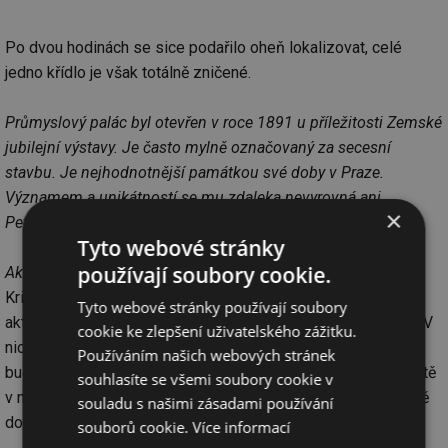
Po dvou hodinách se sice podařilo oheň lokalizovat, celé
jedno křídlo je však totálně zničené.
Průmyslový palác byl otevřen v roce 1891 u příležitosti Zemské
jubilejní výstavy. Je často mylně označovaný za secesní
stavbu. Je nejhodnotnější památkou své doby v Praze.
Významem a unikátností se mu zdaleka nevyrovná ani
×
Petřínská rozhledna.
Tyto webové stránky
používají soubory cookie.
Aktualizace 17.10. v 01:26:
Krizový štáb, který se sešel 16.10. v 23.00 hod. projednával
Tyto webové stránky používají soubory
aktuální zprávy z místa požáru a provoz v nejbližších dnech. V
cookie ke zlepšení uživatelského zážitku.
nich statici určí, zda-li a nakolik silný žár poškodil zbytek
Používáním našich webových stránek
budovy. Krizový štáb pak rovněž rozhodl o provozu Výstaviště
souhlasíte se všemi soubory cookie v
v nejbližších dnech. Ten bude omezený, neměl by se nicméně
souladu s našimi zásadami používání
dotknout akcí v jeho ostatních částech.
souborů cookie.
Více informací