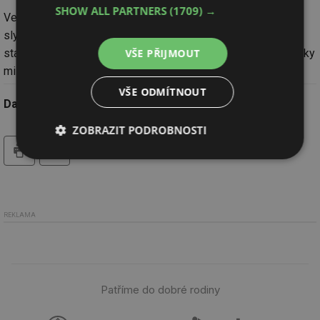
SHOW ALL PARTNERS
(1709) →
Ve zprávách na ČT24 se pražský primátor Pavel Bém nechal
slyšet, že je velmi pravděpodobná výstavba repliky původní
VŠE PŘIJMOUT
stavby. Podle primátora si rekonstrukce objektu vyžádá stovky
milionů korun.
VŠE ODMÍTNOUT
Datum:
16.10.2008
ZOBRAZIT PODROBNOSTI
tisk
Nezbytně
Výkonové
Soubory
nutné
soubory
cílení
soubory
REKLAMA
Funkční soubory
Nezařazené
soubory
Patříme do dobré rodiny