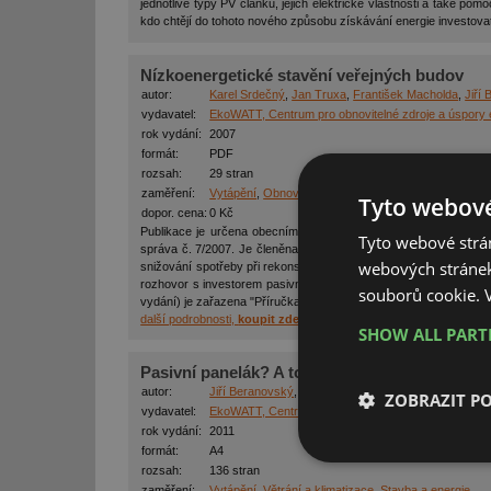
jednotlivé typy PV článků, jejich elektrické vlastnosti a také po
kdo chtějí do tohoto nového způsobu získávání energie investova
Nízkoenergetické stavění veřejných budov
autor:
Karel Srdečný
,
Jan Truxa
,
František Macholda
,
Jiří
vydavatel:
EkoWATT, Centrum pro obnovitelné zdroje a úspory 
rok vydání:
2007
formát:
PDF
rozsah:
29 stran
zaměření:
Vytápění
,
Obnovitelná energie
,
Stavba a energie
Tyto webové
dopor. cena:
0 Kč
Publikace je určena obecním a městským samosprávám a pracov
Tyto webové strán
správa č. 7/2007. Je členěna do pěti samostatných článků. V ni
webových stránek
snižování spotřeby při rekonstrukcích i při zadávání projektů nov
rozhovor s investorem pasivní administrativní budovy, která byl
souborů cookie.
vydání) je zařazena "Příručka pro zadávání veřejných zakázek še
další podrobnosti,
koupit zde
SHOW ALL PAR
Pasivní panelák? A to myslíte vážně?
autor:
Jiří Beranovský
,
Karel Srdečný
,
Petr Vogel a kol.
ZOBRAZIT P
vydavatel:
EkoWATT, Centrum pro obnovitelné zdroje a úspory 
rok vydání:
2011
formát:
A4
Nezbytně nutn
rozsah:
136 stran
soubory
zaměření:
Vytápění
,
Větrání a klimatizace
,
Stavba a energie