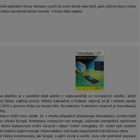
ě může jednotlivé formy biomasy využít ve svém domě nebo bytě, jaká zařízení jsou k tomu
 a doba návratnosti těchto investic. V knize dále najdete:
 elektřinu je v poslední době jedním z nejdynamičtěji se rozvíjejících odvětví, jehož
é články zajišťují provoz většiny kalkulaček a hodinek, objevují se již i ohebné panely
 či GPS v provozu třeba na horské túře. Na indickém či africkém venkově je fotovoltaický
řiny.
odukce snížil ceny natolik, že v mnoha případech představuje fotovoltaický systém lepší
le i ve střední Evropě. Kombinace rostoucích cen energie, snižování energetické náročnosti
 blízké budoucnosti změní výrazně i oblast "velké" energetiky. 20. století bylo stoletím
t stoletím solární energie. A fotovoltaika v tom bude nepochybně hrát klíčovou úlohu.
ké články konstruovány, jak fungují, o jejich vývoji a využití. Jsou zde podrobně popsány