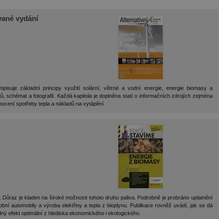
ované vydání
isuje základní principy využití solární, větrné a vodní energie, energie biomasy a
ů, schémat a fotografií. Každá kapitola je doplněna statí o informačních zdrojích zejména
nocení spotřeby tepla a nákladů na vytápění.
Důraz je kladen na široké možnosti tohoto druhu paliva. Podrobně je probráno uplatnění
bní automobily a výroba elektřiny a tepla z bioplynu. Publikace rovněž uvádí, jak se dá
edný efekt optimální z hlediska ekonomického i ekologického.