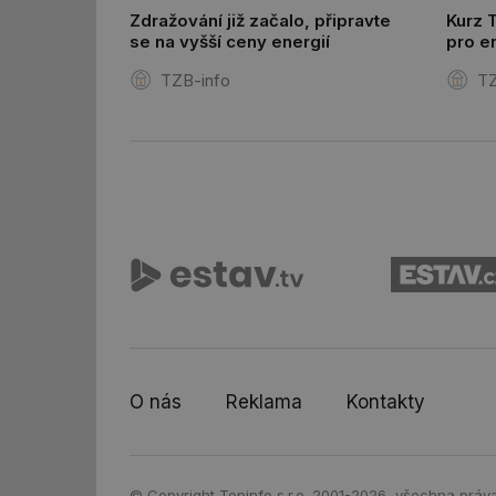
id
Zdražování již začalo, připravte
Kurz 
se na vyšší ceny energií
pro e
id
a zdr
TZB-info
TZ
_hjIncludedInSessi
_dc_gtm_UA-590170
id
_hjIncludedInSessi
_hjIncludedInSessi
O nás
Reklama
Kontakty
__gfp_64b
__cf_bm
© Copyright Topinfo s.r.o. 2001-2026, všechna práv