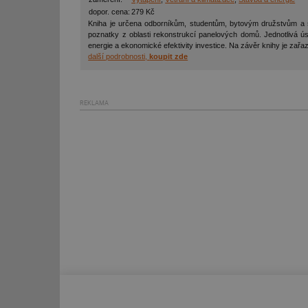
dopor. cena:
279 Kč
Kniha je určena odborníkům, studentům, bytovým družstvům a sd
poznatky z oblasti rekonstrukcí panelových domů. Jednotlivá ú
energie a ekonomické efektivity investice. Na závěr knihy je zařa
další podrobnosti,
koupit zde
Nezbytně nutn
REKLAMA
Nezbytně nutné soubo
stránky nelze bez ne
Název
g_state
g_csrf_token
id
_hjAbsoluteSession
id