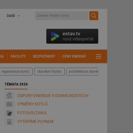
Další
estav.tv
nový videoportál
KA
FACILITY
BEZPEČNOST
CENY ENERGIÍ
DALŠÍ
regenerace domů
stavební fyzika
architektura staveb
TÉMATA 2026
ÚSPORY ENERGIE V DOMÁCNOSTECH
VÝMĚNY KOTLŮ
FOTOVOLTAIKA
VYTÁPÍME PLYNEM