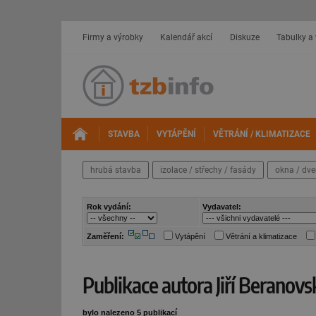
Firmy a výrobky
Kalendář akcí
Diskuze
Tabulky a
STAVBA
VYTÁPĚNÍ
VĚTRÁNÍ / KLIMATIZACE
hrubá stavba
izolace / střechy / fasády
okna / dve
Rok vydání:
Vydavatel:
Zaměření:
Vytápění
Větrání a klimatizace
Publikace autora Jiří Beranovs
bylo nalezeno 5 publikací