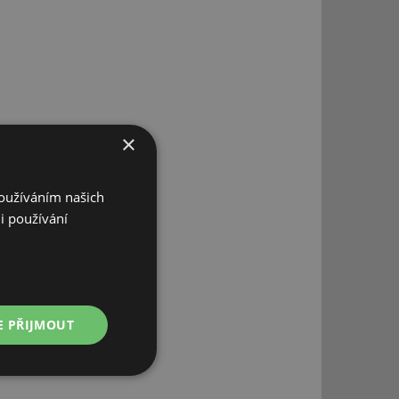
×
Používáním našich
i používání
E PŘIJMOUT
Nezařazené
soubory