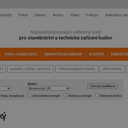
 výpočty
Práce
Zákony
Normy
Videa
E-shopy
Kalkulátor cen
Nejnavštěvovanější odborný web
pro stavebnictví a technická zařízení budov
VODA / KANALIZACE
OBNOVITELNÁ ENERGIE
ELEKTRO
ENERGETI
ře
podlahy / příčky / povrchy
nízkoenergetické stavby
dřevostavby
Autor:
Voda, kanalizace
Obnovitelná energie
Stavba a energie
Elektrotechnika
ký