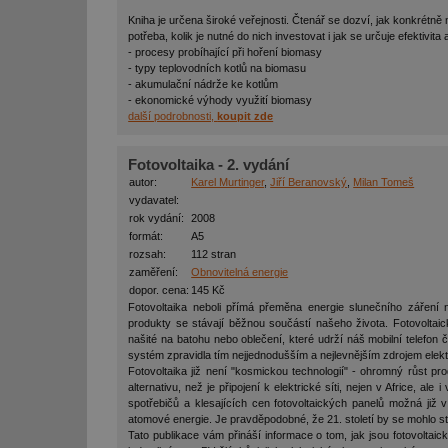
Kniha je určena široké veřejnosti. Čtenář se dozví, jak konkrétn
potřeba, kolik je nutné do nich investovat i jak se určuje efektivita
- procesy probíhající při hoření biomasy
- typy teplovodních kotlů na biomasu
- akumulační nádrže ke kotlům
- ekonomické výhody využití biomasy
další podrobnosti,
koupit zde
Fotovoltaika - 2. vydání
autor:
Karel Murtinger
,
Jiří Beranovský
,
Milan Tomeš
vydavatel:
rok vydání:
2008
formát:
A5
rozsah:
112 stran
zaměření:
Obnovitelná energie
dopor. cena:
145 Kč
Fotovoltaika neboli přímá přeměna energie slunečního záření na
produkty se stávají běžnou součástí našeho života. Fotovoltaick
našité na batohu nebo oblečení, které udrží náš mobilní telefon
systém zpravidla tím nejjednodušším a nejlevnějším zdrojem elekt
Fotovoltaika již není "kosmickou technologií" - ohromný růst pr
alternativu, než je připojení k elektrické síti, nejen v Africe, a
spotřebičů a klesajících cen fotovoltaických panelů možná již v
atomové energie. Je pravděpodobné, že 21. století by se mohlo stá
Tato publikace vám přináší informace o tom, jak jsou fotovoltaic