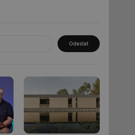
 informoval Hotjar
o vzorkování dat
šeho webu
vání uživatelských
ledů Airtable, k
rakcí v těchto
Odeslat
ní session uživatele
ní session uživatele
ar mohl sledovat
 relací. Neobsahuje
ní session uživatele
 informoval Hotjar
o vzorkování dat
šeho webu
ní session uživatele