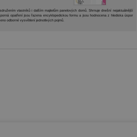
ružením vlastníků i dalším majitelům panelových domů. Shrnuje dnešní nejaktuálnější
sporná opatření jsou řazena encyklopedickou formu a jsou hodnocena z hlediska úspor
zeno odborné vysvětlení jednotlivých pojmů.
é soubory
Výkonové soubory
Soubory cílení
Funkční soubory
Neza
ry cookie umožňují základní funkce webových stránek, jako je přihlášení uživatele a
zbytně nutných souborů cookie správně používat.
Provider
/
Vyprší
Popis
Doména
.forum.tzb-
Zavřením
Slouží k přihlášení pomocí Google
info.cz
prohlížeče
.forum.tzb-
Zavřením
Slouží k přihlášení pomocí Google
info.cz
prohlížeče
konference.tzb-
1 rok
Tento soubor cookie se používá k vytváře
info.cz
InProgress
29 minut
Soubor cookie je nastaven tak, aby Hotj
Hotjar Ltd
59 sekund
začátek cesty uživatele pro celkový počet
.tzb-info.cz
žádné identifikovatelné informace.
vetrani.tzb-
10 let
Tento soubor cookie se používá k vytváře