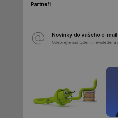
Partneři
_hjIncludedInSessi
mv
Novinky do vašeho e-mail
Odebírejte náš týdenní newsletter a
id
id
_hjFirstSeen
id
_hjIncludedInSessi
id