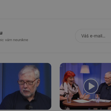
info.cz
onSample
1 minuta
Tento soubor cookie je nastaven tak, aby
Hotjar Ltd
59 sekund
o tom, zda je tento návštěvník zahrnut d
elektro.tzb-
definovaného denním limitem relace va
info.cz
2 měsíce 4
Tento soubor cookie se používá ke sledo
Airtable
týdny
interakcí a výkonu v rámci vložených poh
.tzb-info.cz
u
usnadnění uživatelských preferencí a inte
názorech.
 nic vám neunikne
vytapeni.tzb-
10 let
Tento soubor cookie se používá k vytváře
info.cz
stavba.tzb-
10 let
Tento soubor cookie se používá k vytváře
info.cz
29 minut
Soubor cookie je nastaven tak, aby Hotj
Hotjar Ltd
59 sekund
začátek cesty uživatele pro celkový počet
.tzb-info.cz
žádné identifikovatelné informace.
forum.tzb-
1 rok
Tento soubor cookie se používá k vytváře
info.cz
onSample
1 minuta
Tento soubor cookie je nastaven tak, aby
Hotjar Ltd
59 sekund
o tom, zda je tento návštěvník zahrnut d
vetrani.tzb-
definovaného denním limitem relace va
info.cz
voda.tzb-
10 let
Tento soubor cookie se používá k vytváře
info.cz