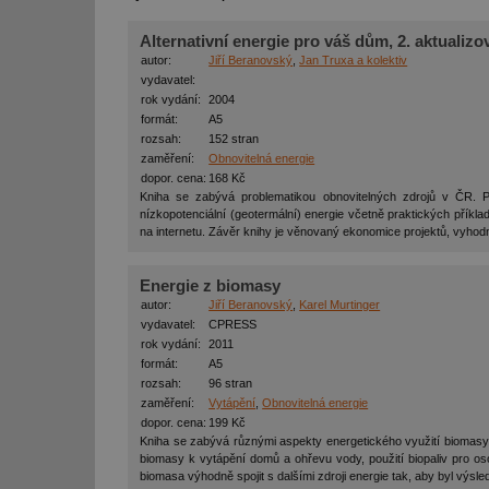
Alternativní energie pro váš dům, 2. aktualiz
autor:
Jiří Beranovský
,
Jan Truxa a kolektiv
vydavatel:
rok vydání:
2004
formát:
A5
rozsah:
152 stran
zaměření:
Obnovitelná energie
dopor. cena:
168 Kč
Kniha se zabývá problematikou obnovitelných zdrojů v ČR. Pop
nízkopotenciální (geotermální) energie včetně praktických příklad
na internetu. Závěr knihy je věnovaný ekonomice projektů, vyhod
Energie z biomasy
autor:
Jiří Beranovský
,
Karel Murtinger
vydavatel:
CPRESS
rok vydání:
2011
formát:
A5
rozsah:
96 stran
zaměření:
Vytápění
,
Obnovitelná energie
dopor. cena:
199 Kč
Kniha se zabývá různými aspekty energetického využití biomasy. 
biomasy k vytápění domů a ohřevu vody, použití biopaliv pro oso
biomasa výhodně spojit s dalšími zdroji energie tak, aby byl výsl