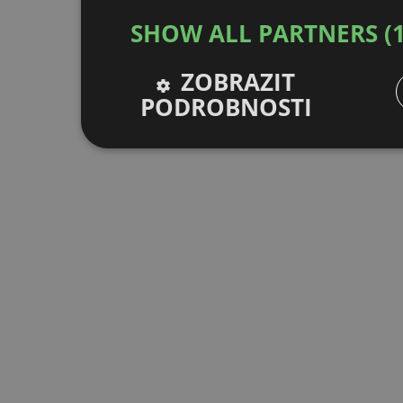
SHOW ALL PARTNERS
(
ZOBRAZIT
PODROBNOSTI
Nezbytně nutné
Výkonové
S
soubory
soubory
Nezbytně nutné soubory
Výkonové soubory
Nezbytně nutné soubory cookie umožňují základní funkce
stránky nelze bez nezbytně nutných souborů cookie spr
Provider
/
Název
V
Doména