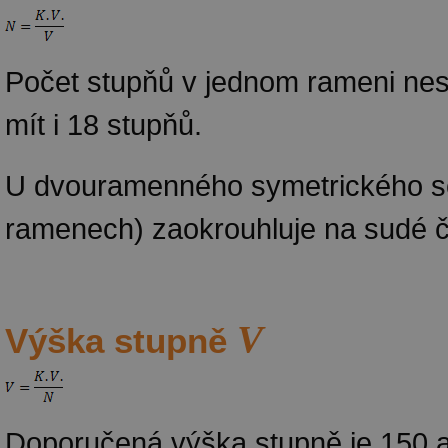
Počet stupňů v jednom rameni nes
mít i 18 stupňů.
U dvouramenného symetrického sc
ramenech) zaokrouhluje na sudé č
V
Výška stupně
Doporučená výška stupně je 150 